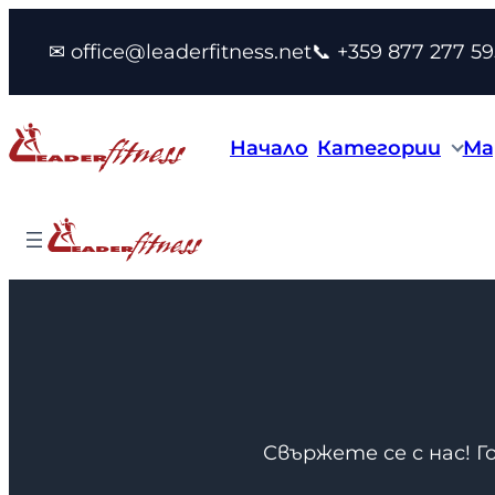
Към
✉ office@leaderfitness.net
📞 +359 877 277 59
съдържанието
Начало
Категории
Ма
Свържете се с нас! Г