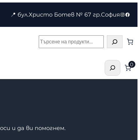
Instagr
Face
📍 бул.Христо Ботев № 67 гр.София
Търсене
Търсене
0
оси и да ви помогнем.