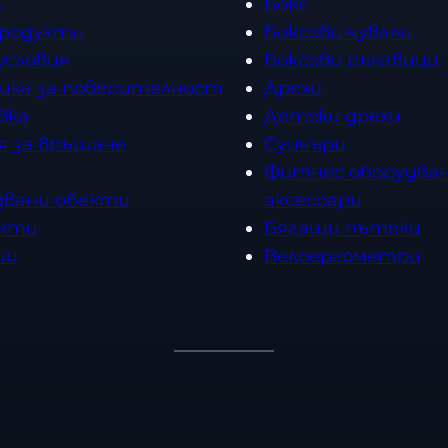
о
Бокс
продукти
Боксови чували
условия
Боксови ръкавици
ика за поверителност
Дрехи
вка
Детски дрехи
я за връщане
Суичъри
Фитнес оборудван
двани обекти
аксесоари
кти
Бягащи пътеки
ии
Велоергометри