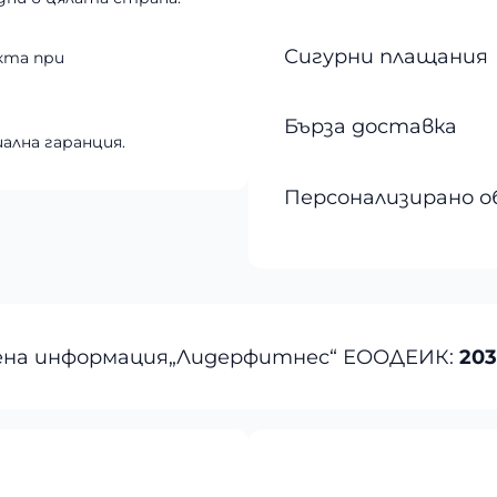
Сигурни плащания
кта при
Бърза доставка
ална гаранция.
Персонализирано о
на информация
„Лидерфитнес“ ЕООД
ЕИК:
203