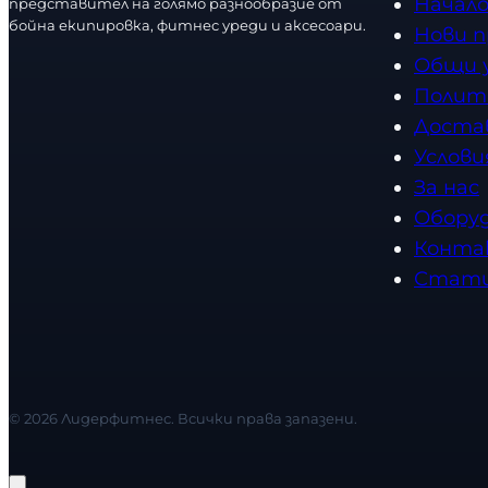
Начал
представител на голямо разнообразие от
бойна екипировка, фитнес уреди и аксесоари.
Нови 
Общи 
Полит
Доста
Услови
За нас
Обору
Конта
Стат
© 2026 Лидерфитнес. Всички права запазени.