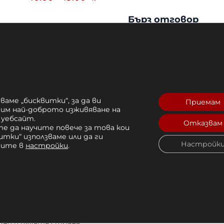
Бърз отговор
11:00 – 17:00 ч.
Отговаряме в рамк
Почивен Ден
Експертни съвет
Получете професио
ваме „бисквитки“, за да ви
Приемам
рим най-доброто изживяване на
 уебсайт.
Отказвам
е да научите повече за това кои
итки“ използваме или да ги
Настройк
чите в
настройки
.
Защо да избе
Над 1000+ доволни
дни в цялата страна.