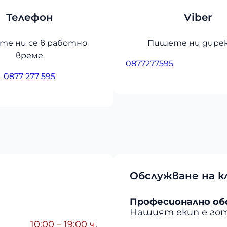
Телефон
Viber
те ни се в работно
Пишете ни дире
време
0877277595
0877 277 595
Обслужване на 
Професионално об
Нашият екип е гот
10:00 – 19:00 ч.