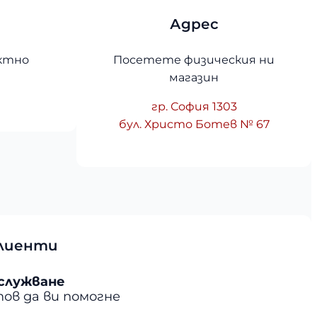
Адрес
ктно
Посетете физическия ни
магазин
гр. София 1303
бул. Христо Ботев № 67
клиенти
служване
ов да ви помогне