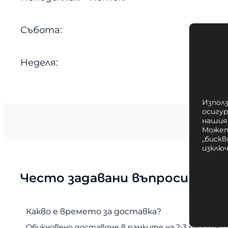
Събота:
Неделя:
Използ
осигу
нашия
Может
„бискв
изклю
Често задавани въпроси
Какво е времето за доставка?
Обикновено доставяме в рамките на 2-3 работни 