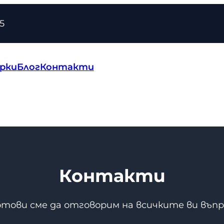
5
рки
Блог
Контакти
Контакти
отови сме да отговорим на всичките ви въпр