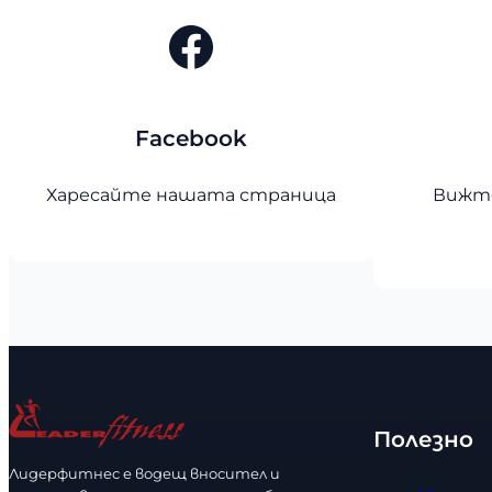
Facebook
Facebook
Харесайте нашата страница
Вижте
Полезно
Лидерфитнес е водещ вносител и