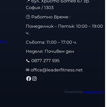
📍
бул. Христо Ботев 67 гр.
София / 1303
🕒 Работно Време :
Понеделник – Петък: 10:00 – 19:00
ч.
е и
Събота: 11:00 – 17:00 ч.
Неделя: Почивен ден
📞
0877 277 595
✉
office@leaderfitness.net
Facebook
Instagram
Powered by
WebStation™