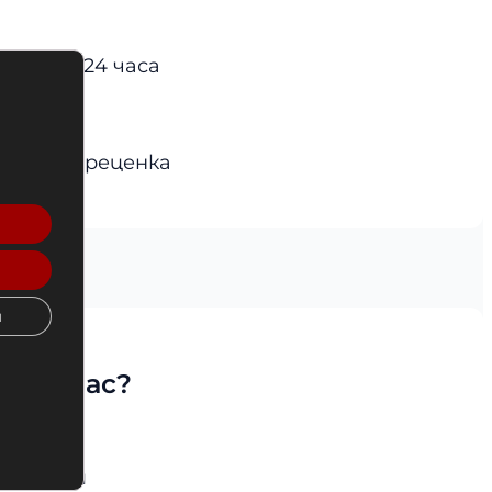
ите на 24 часа
и
нална преценка
и
рете нас?
 клиенти