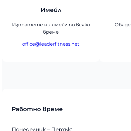
Имейл
Изпратете ни имейл по всяко
Обаде
време
office@leaderfitness.net
Работно време
Понеделник – Петък: