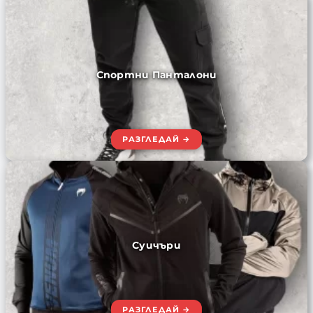
Спортни Панталони
Суичъри