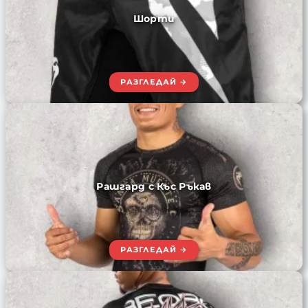
Шорти
Рашгард с Къс Ръкав