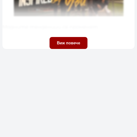
Модните тенденции се променят
непрекъснато. „Athleisure“ или спортно
развлекателната мода (дрехи за фитнес) не е
Виж повече
обичайна модна тенденция. Носенето на
ежедневни, но стилни дрехи за почти всеки
повод и прилагането на спортен начин на
живот е не само обичайна практика, но и
непрекъснато нарастващ пазарен сегмент на
модната индустрия днес.
През 2019 г. спортното облекло е постигнало
глобален приход от 414 милиарда щатски
долара – и се очаква да нарасне бързо през
следващото десетилетие.
Стилът по улиците се промени. Жените са