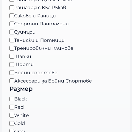
е
Рашгард с Къс Ръкав
г
Сакове и Раници
о
Спортни Панталони
р
Суичъри
и
Тениски и Потници
я
Тренировъчни Клинове
Шапки
Шорти
Бойни спортове
Аксесоари за Бойни Спортове
Размер
Ц
Black
в
Red
я
White
т
Gold
Grey