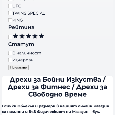
d
UFC
s
TWINS SPECIAL
KING
Рейтинг
Р
е
Статут
й
Н
В наличност
т
а
Изчерпан
и
л
н
Прилагане
и
г
Дрехи за Бойни Изкуства /
ч
н
Дрехи за Фитнес / Дрехи за
о
Свободно Време
с
т
Всички Облекла и размери в нашият онлайн магазин
са налични и във Физическият ни Магазин – бул.