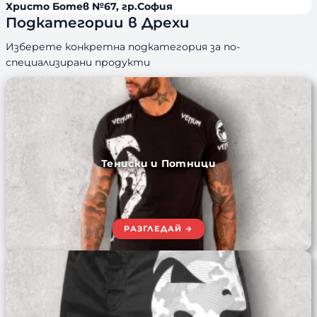
Христо Ботев №67, гр.София
Подкатегории в Дрехи
Изберете конкретна подкатегория за по-
специализирани продукти
Тениски и Потници