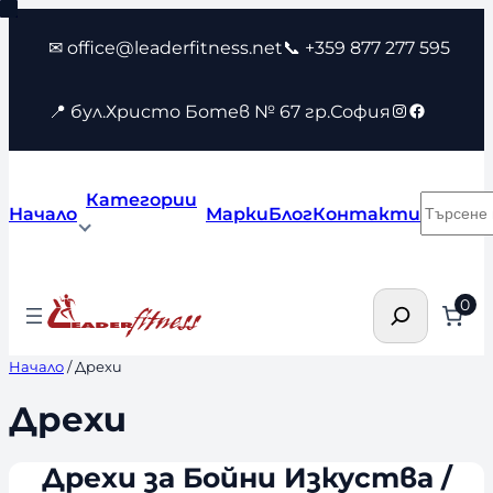
Към
✉ office@leaderfitness.net
📞 +359 877 277 595
съдържанието
Instagram
Faceboo
📍 бул.Христо Ботев № 67 гр.София
Категории
Търсен
Начало
Марки
Блог
Контакти
Търсене
0
Начало
/ Дрехи
Дрехи
Дрехи за Бойни Изкуства /