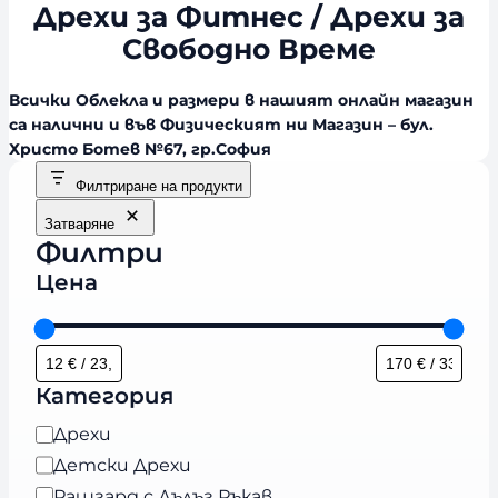
Дрехи за Фитнес / Дрехи за
Свободно Време
Всички Облекла и размери в нашият онлайн магазин
са налични и във Физическият ни Магазин – бул.
Христо Ботев №67, гр.София
Филтриране на продукти
Затваряне
Филтри
Цена
Категория
К
Дрехи
а
Детски Дрехи
т
Рашгард с Дълъг Ръкав