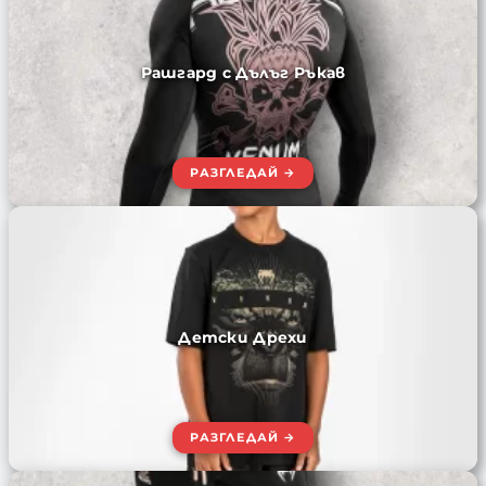
Рашгард с Дълъг Ръкав
Детски Дрехи