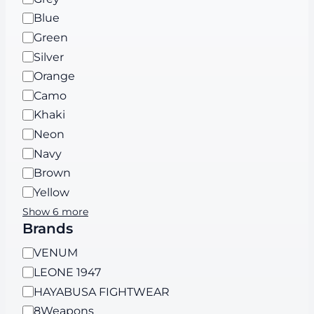
Blue
Green
Silver
Orange
Camo
Khaki
Neon
Navy
Brown
Yellow
Show 6 more
Brands
B
VENUM
r
LEONE 1947
a
HAYABUSA FIGHTWEAR
n
8Weapons