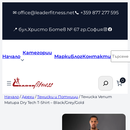
Към
✉ office@leaderfitness.net
📞 +359 877 277 595
съдържанието
Instagram
Faceboo
📍 бул.Христо Ботев № 67 гр.София
Категории
Търсен
Начало
Марки
Блог
Контакти
Търсене
0
Начало
/
Дрехи
/
Тениски и Потници
/ Тениска Venum
Matupa Dry Tech T-Shirt – Black/Grey/Gold