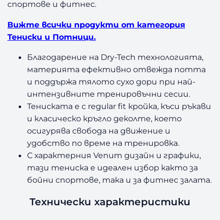
спортове и фитнес.
Вижте всички продукти от категория
Тениски и Потници.
Благодарение на Dry-Tech технологията,
материята ефективно отвежда потта
и поддържа тялото сухо дори при най-
интензивните тренировъчни сесии.
Тениската е с regular fit кройка, къси ръкави
и класическо кръгло деколте, което
осигурява свобода на движение и
удобство по време на тренировка.
С характерния Venum дизайн и графики,
тази тениска е идеален избор както за
бойни спортове, така и за фитнес залата.
Технически характеристики