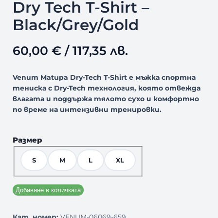
Dry Tech T-Shirt –
Black/Grey/Gold
60,00
€
/ 117,35 лв.
Venum Matupa Dry-Tech T-Shirt е мъжка спортна
тениска с Dry-Tech технология, която отвежда
влагата и поддържа тялото сухо и комфортно
по време на интензивни тренировки.
Размер
S
M
L
XL
Добавяне в количката
Кат. номер:
VENUM-06069-659