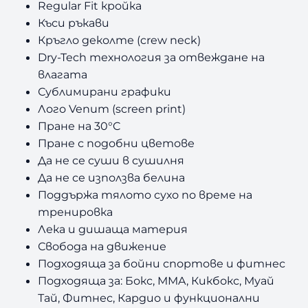
Regular Fit кройка
Къси ръкави
Кръгло деколте (crew neck)
Dry-Tech технология за отвеждане на
влагата
Сублимирани графики
Лого Venum (screen print)
Пране на 30°C
Пране с подобни цветове
Да не се суши в сушилня
Да не се използва белина
Поддържа тялото сухо по време на
тренировка
Лека и дишаща материя
Свобода на движение
Подходяща за бойни спортове и фитнес
Подходяща за: Бокс, MMA, Кикбокс, Муай
Тай, Фитнес, Кардио и функционални