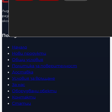
Лидерфитнес е водещ вносител и представител на голямо
разнообразие от бойна екипировка, фитнес уреди и
аксесоари.
Полезно
Начало
Нови продукти
Общи условия
Политика за поверителност
Доставка
Условия за връщане
За нас
Оборудвани обекти
Контакти
Статии