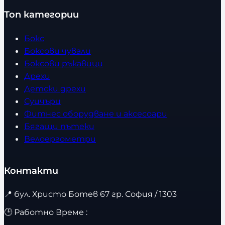
Топ категории
Бокс
Боксови чували
Боксови ръкавици
Дрехи
Детски дрехи
Суичъри
Фитнес оборудване и аксесоари
Бягащи пътеки
Велоергометри
Контакти
📍
бул. Христо Ботев 67 гр. София / 1303
🕒 Работно Време :