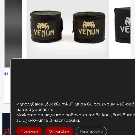
за Бокс Venum 4м
Бинтове за Бокс Venum Black 2.5
Black/Gold
10,00
€
/ 19,56 лв.
,00
€
/ 23,47 лв.
Добавяне в количката
вяне в количката
Използваме „бисквитки“, за да ви осигурим най-до
нашия уебсайт.
Можете да научите повече за това кои „бисквитки
ги изключите в
настройки
.
Приемам
Отказвам
Настройки