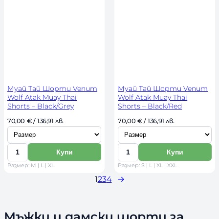
ч
а
е
з
е
з
с
м
с
м
т
е
т
е
в
р
в
р
о
о
Муай Тай Шорти Venum
Муай Тай Шорти Venum
Wolf Atak Muay Thai
Wolf Atak Muay Thai
Shorts – Black/Grey
Shorts – Black/Red
И
И
70,00 
€
 / 136,91 лв. 
70,00 
€
 / 136,91 лв. 
з
з
б
б
Купи
Купи
К
К
е
е
Размер: M | L | XL
Размер: S | L | XL | XXL
о
о
р
р
1
2
3
4
→
л
л
и
и
и
и
р
р
ч
ч
а
а
Мъжки и дамски шорти за
е
е