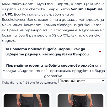
т
MMA файтшорти, муай тай шорти, шорти за кикбокс
и граплинг от световни марки като
Venum
,
Hayabusa
и
UFC
. Всички модели са изработени от
висококачествени, еластични и дишащи материали за
максимален комфорт и пълна свобода на движението
по време на тренировка или състезание. Разполагаме с
богат избор в размери от XS до XXL, както и детски
модели.
📖 Прочети повече: видове шорти, как да
изберете размер и често задавани въпроси
Поръчайте шорти за бойни спортове онлайн
от
Магазин „Лидерфитнес“ – оригинални продукти с бърза
доставка.
S
Показване на 1–24 от 79 резултата
o
r
t
e
d