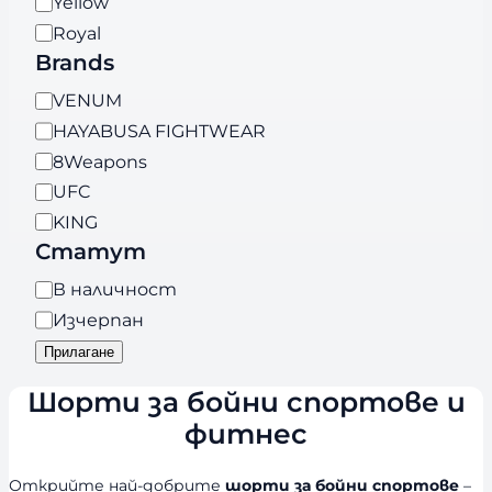
Yellow
Royal
Brands
B
VENUM
r
HAYABUSA FIGHTWEAR
a
8Weapons
n
UFC
d
KING
s
Статут
Н
В наличност
а
Изчерпан
л
Прилагане
и
Шорти за бойни спортове и
ч
н
фитнес
о
с
Открийте най-добрите
шорти за бойни спортове
–