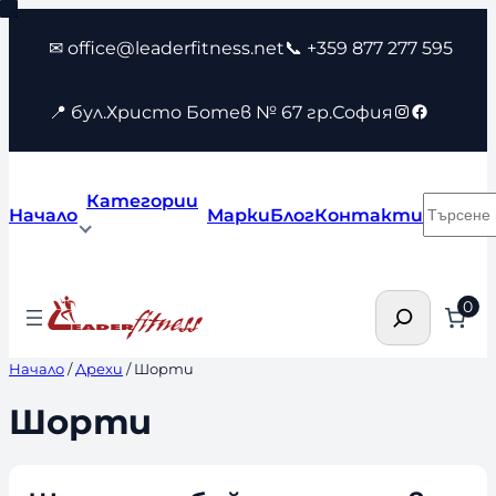
Към
✉ office@leaderfitness.net
📞 +359 877 277 595
съдържанието
Instagram
Faceboo
📍 бул.Христо Ботев № 67 гр.София
Категории
Търсен
Начало
Марки
Блог
Контакти
Търсене
0
Начало
/
Дрехи
/ Шорти
Шорти