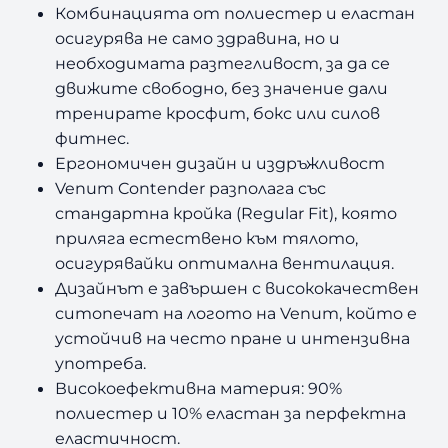
Комбинацията от полиестер и еластан
осигурява не само здравина, но и
необходимата разтегливост, за да се
движите свободно, без значение дали
тренирате кросфит, бокс или силов
фитнес.
Ергономичен дизайн и издръжливост
Venum Contender разполага със
стандартна кройка (Regular Fit), която
приляга естествено към тялото,
осигурявайки оптимална вентилация.
Дизайнът е завършен с висококачествен
ситопечат на логото на Venum, който е
устойчив на често пране и интензивна
употреба.
Високоефективна материя: 90%
полиестер и 10% еластан за перфектна
еластичност.