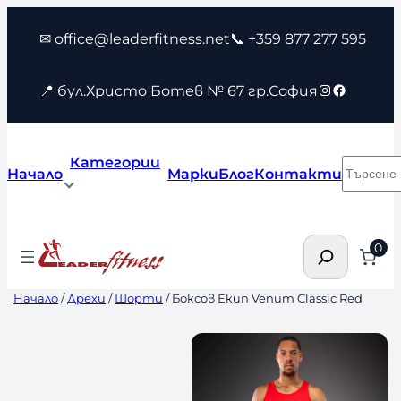
Към
✉ office@leaderfitness.net
📞 +359 877 277 595
съдържанието
Instagram
Faceboo
📍 бул.Христо Ботев № 67 гр.София
Категории
Търсен
Начало
Марки
Блог
Контакти
Търсене
0
Начало
/
Дрехи
/
Шорти
/ Боксов Екип Venum Classic Red