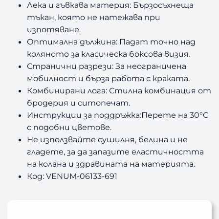
Лека и гъвкава материя: Бързосъхнеща
тъкан, която не натежава при
изпотяване.
Оптимална дължина: Падат точно над
коляното за класическа боксова визия.
Странични разрези: За неограничена
мобилност и бърза работа с краката.
Комбинирани лога: Стилна комбинация от
бродерия и ситопечат.
Инструкции за поддръжка:Перете на 30°C
с подобни цветове.
Не използвайте сушилня, белина и не
гладете, за да запазите еластичността
на колана и здравината на материята.
Код: VENUM-06133-691