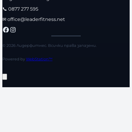
📞
0877 277 595
✉
office@leaderfitness.net
Facebook
Instagram
© 2026 Лидерфитнес. Всички права запазени.
Powered by
WebStation™