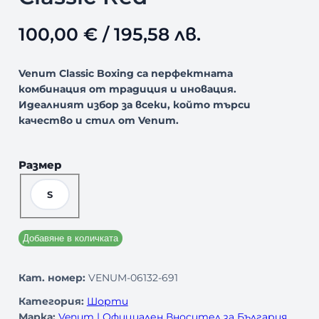
100,00
€
/ 195,58 лв.
Venum Classic Boxing са перфектната
комбинация от традиция и иновация.
Идеалният избор за всеки, който търси
качество и стил от
Venum
.
Размер
S
Добавяне в количката
Кат. номер:
VENUM-06132-691
Категория:
Шорти
Марка:
Venum | Официален Вносител за България