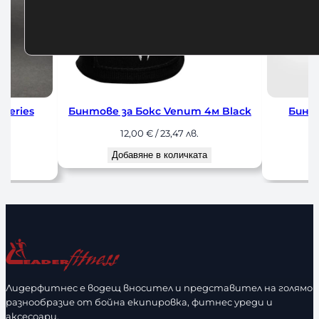
 Black
Бинтове за Бокс Venum 4м
Бинтове 
Black/Gold
12,00
€
/ 23,47 лв.
1
Добавяне в количката
До
Лидерфитнес е водещ вносител и представител на голямо
разнообразие от бойна екипировка, фитнес уреди и
аксесоари.