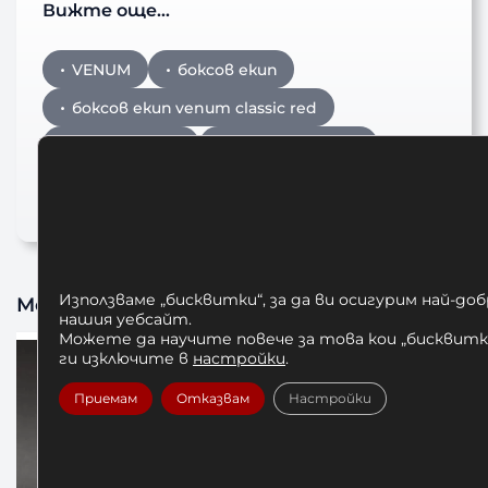
Вижте още…
VENUM
боксов екип
боксов екип venum classic red
дрехи venum
Потник VENUM
Шорти VENUM
Използваме „бисквитки“, за да ви осигурим най-до
Може да харесате също
нашия уебсайт.
Можете да научите повече за това кои „бисквитки
ги изключите в
настройки
.
Приемам
Отказвам
Настройки