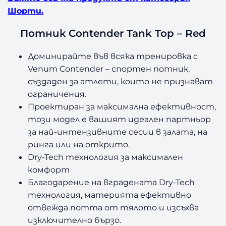
Шорти.
Потник Contender Tank Top – Red
Доминирайте във всяка тренировка с
Venum Contender – спортен потник,
създаден за атлети, които не признават
ограничения.
Проектиран за максимална ефективност,
този модел е вашият идеален партньор
за най-интензивните сесии в залата, на
ринга или на открито.
Dry-Tech технология за максимален
комфорт
Благодарение на вградената Dry-Tech
технология, материята ефективно
отвежда потта от тялото и изсъхва
изключително бързо.