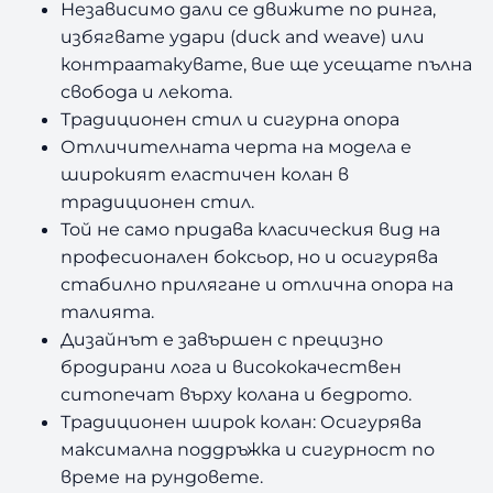
Независимо дали се движите по ринга,
избягвате удари (duck and weave) или
контраатакувате, вие ще усещате пълна
свобода и лекота.
Традиционен стил и сигурна опора
Отличителната черта на модела е
широкият еластичен колан в
традиционен стил.
Той не само придава класическия вид на
професионален боксьор, но и осигурява
стабилно прилягане и отлична опора на
талията.
Дизайнът е завършен с прецизно
бродирани лога и висококачествен
ситопечат върху колана и бедрото.
Традиционен широк колан: Осигурява
максимална поддръжка и сигурност по
време на рундовете.