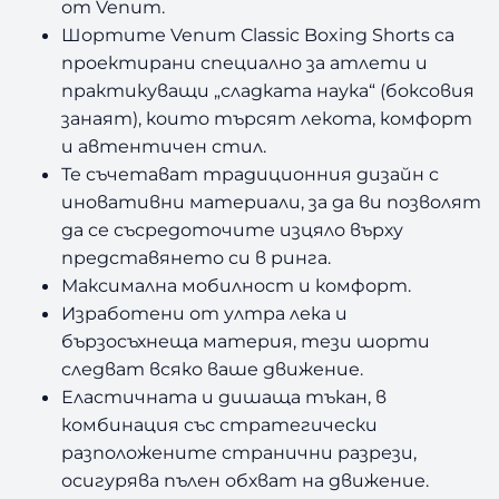
от Venum.
Шортите Venum Classic Boxing Shorts са
проектирани специално за атлети и
практикуващи „сладката наука“ (боксовия
занаят), които търсят лекота, комфорт
и автентичен стил.
Те съчетават традиционния дизайн с
иновативни материали, за да ви позволят
да се съсредоточите изцяло върху
представянето си в ринга.
Максимална мобилност и комфорт.
Изработени от ултра лека и
бързосъхнеща материя, тези шорти
следват всяко ваше движение.
Еластичната и дишаща тъкан, в
комбинация със стратегически
разположените странични разрези,
осигурява пълен обхват на движение.