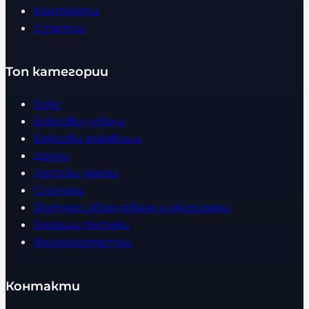
Контакти
Статии
Топ категории
Бокс
Боксови чували
Боксови ръкавици
Дрехи
Детски дрехи
Суичъри
Фитнес оборудване и аксесоари
Бягащи пътеки
Велоергометри
Контакти