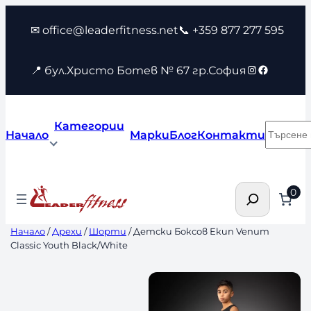
Към
✉ office@leaderfitness.net
📞 +359 877 277 595
съдържанието
Instagram
Faceboo
📍 бул.Христо Ботев № 67 гр.София
Категории
Търсен
Начало
Марки
Блог
Контакти
Търсене
0
Начало
/
Дрехи
/
Шорти
/ Детски Боксов Екип Venum
Classic Youth Black/White