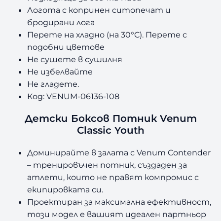
Логота с копринен ситопечат и
бродирани лога
Перете на хладно (на 30°C). Перете с
подобни цветове
Не сушете в сушилня
Не избелвайте
Не гладете.
Код: VENUM-06136-108
Детски Боксов Потник Venum
Classic Youth
Доминирайте в залата с Venum Contender
– тренировъчен потник, създаден за
атлети, които не правят компромис с
екипировката си.
Проектиран за максимална ефективност,
този модел е вашият идеален партньор