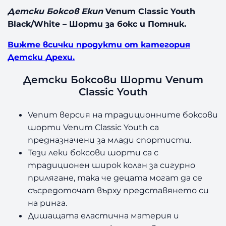
Детски Боксов Екип
Venum Classic Youth
Black/White – Шорти за бокс и Потник.
Вижте всички продукти от категория
Детски Дрехи.
Детски Боксови Шорти Venum
Classic Youth
Venum версия на традиционните боксови
шорти Venum Classic Youth са
предназначени за млади спортисти.
Тези леки боксови шорти са с
традиционен широк колан за сигурно
прилягане, така че децата могат да се
съсредоточат върху представянето си
на ринга.
Дишащата еластична материя и