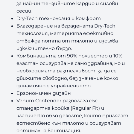
за най-интензивните кардио и силови
сесии.
Dry-Tech технология и комфорт
Благодарение на вградената Dry-Tech
технология, материята ефективно
отвежда потта от тялото и изсъхва
изключително бързо.
Комбинацията от 90% полиестер и 10%
еластан осигурява не само здравина, но и
необходимата разтегливост, за да се
движите свободно, без значение колко
динамично е упражнението.
Ергономичен дизайн
Venum Contender разполага със
стандартна кройка (Regular Fit) и
класическо обло деколте, които прилягат
естествено към тялото и осигуряват
оптимална вентилация.