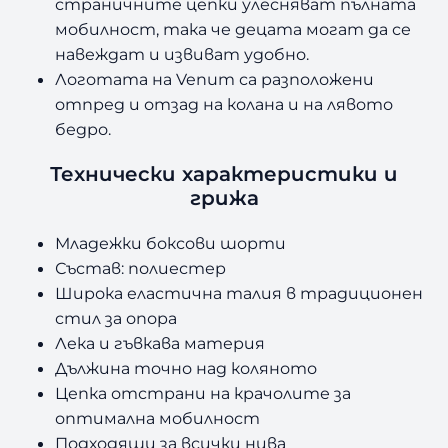
страничните цепки улесняват пълната
мобилност, така че децата могат да се
навеждат и извиват удобно.
Логотата на Venum са разположени
отпред и отзад на колана и на лявото
бедро.
Технически характеристики и
грижа
Младежки боксови шорти
Състав: полиестер
Широка еластична талия в традиционен
стил за опора
Лека и гъвкава материя
Дължина точно над коляното
Цепка отстрани на крачолите за
оптимална мобилност
Подходящи за всички нива