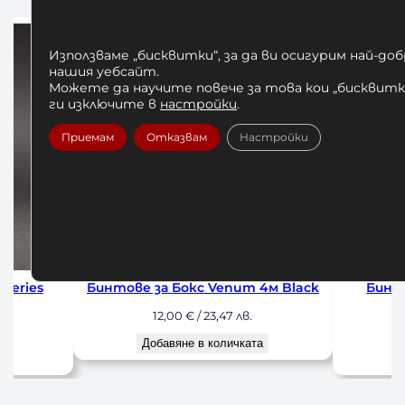
Използваме „бисквитки“, за да ви осигурим най-до
нашия уебсайт.
Можете да научите повече за това кои „бисквитки
ги изключите в
настройки
.
Приемам
Отказвам
Настройки
 Black
Бинтове за Бокс Venum 4м
Бинтове за
Black/Gold
1
12,00
€
/ 23,47 лв.
До
Добавяне в количката