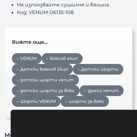
Не използвайте сушилня и белина.
Код: VENUM-06135-108
Вижте още…
VENUM
боксов екип
Детски Боксов Екип
Детски Шорти
детски шорти venum
детски шорти за бокс
дрехи venum
Шорти VENUM
шорти за бокс
Може да харесате също