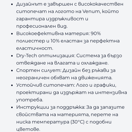
Дизайнът е завършен с висококачествен
ситопечат на логото на Venum, който
гарантира издръжливост и
професионален вид.
Високоефективна материя: 90%
полиестер и 10% еластан за перфектна
еластичност.
Dry-Tech оптимизация: Система за бързо
отвеждане на влагата и охлаждане.
Спортен силует: Дизайн без ръкави за
неограничен обхват на движенията.
Устойчив ситопечат: Лого и графики,
проектирани да издържат на интензивна
употреба.
Инструкции за поддръжка: За да запазите
свойствата на материята, перете на
ниска температура (30°C) с подобни
цветове.