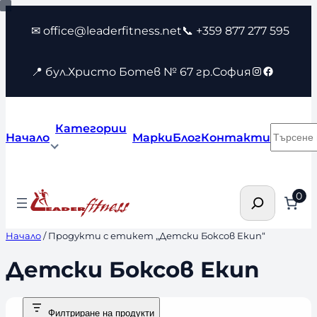
Към
✉ office@leaderfitness.net
📞 +359 877 277 595
съдържанието
Instagram
Faceboo
📍 бул.Христо Ботев № 67 гр.София
Категории
Търсен
Начало
Марки
Блог
Контакти
Търсене
0
Начало
/ Продукти с етикет „Детски Боксов Екип“
Детски Боксов Екип
Филтриране на продукти