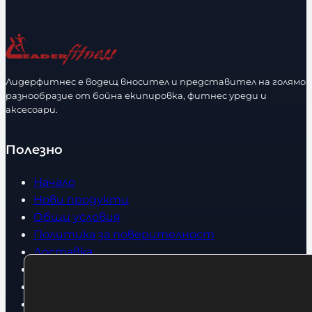
и
р
ч
а
е
з
с
м
т
е
Лидерфитнес е водещ вносител и представител на голямо
в
разнообразие от бойна екипировка, фитнес уреди и
р
аксесоари.
о
Полезно
Начало
Нови продукти
Общи условия
Политика за поверителност
Доставка
Условия за връщане
За нас
Оборудвани обекти