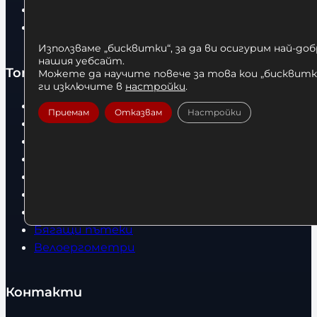
Контакти
Статии
Използваме „бисквитки“, за да ви осигурим най-до
нашия уебсайт.
Топ категории
Можете да научите повече за това кои „бисквитки
ги изключите в
настройки
.
Бокс
Приемам
Отказвам
Настройки
Боксови чували
Боксови ръкавици
Дрехи
Детски дрехи
Суичъри
Фитнес оборудване и аксесоари
Бягащи пътеки
Велоергометри
Контакти