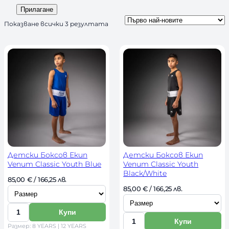
n
а
Прилагане
d
л
S
Показване всички 3 резултата
s
и
o
r
ч
t
н
e
о
d
b
с
y
т
l
a
t
e
s
t
Детски Боксов Екип
Детски Боксов Екип
Venum Classic Youth Blue
Venum Classic Youth
Black/White
И
85,00 
€
 / 166,25 лв. 
И
85,00 
€
 / 166,25 лв. 
з
з
б
Купи
б
К
е
Купи
К
Размер: 8 YEARS | 12 YEARS
е