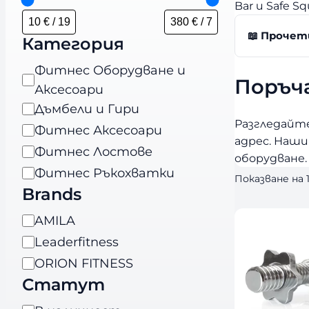
Bar и Safe 
📖 Прочет
Категория
К
Фитнес Оборудване и
Поръч
а
Аксесоари
т
Дъмбели и Гири
Разгледайте
е
Фитнес Аксесоари
адрес. Наш
г
Фитнес Лостове
оборудване.
о
Фитнес Ръкохватки
Показване на 
р
Brands
и
B
AMILA
я
r
Leaderfitness
a
ORION FITNESS
n
Статут
d