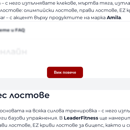
– с него изпълнявате клекове, мъртва тяга, изтл
стове: олимпийски лостове, прави лостове, EZ кр
t Bar – с акцент върху продуктите на марка
Amila
.
рете и FAQ
нлайн
щанги в LeaderFitness и поръчайте онлайн с дост
Виж повече
ренировки и оборудване.
с лостове
основата на всяка силова тренировка – с него изп
ги базови упражнения. В
LeaderFitness
ще намерит
ви лостове, EZ криви лостове за бицепс, както и с