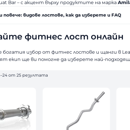
Squat Bar – с акцент върху продуктите на марка
Amil
и повече: видове лостове, как да изберете и FAQ
айте фитнес лост онлайн
 богатия избор от фитнес лостове и щанги в Lead
ият екип ще ви помогне да изберете най-подходя
S
1–24 от 25 резултата
o
r
t
e
d
b
y
l