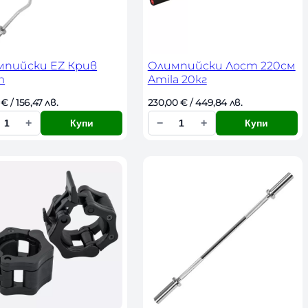
мпийски EZ Крив
Олимпийски Лост 220см
т
Amila 20кг
 
€
 / 156,47 лв. 
230,00 
€
 / 449,84 лв. 
+
−
+
Купи
Купи
К
о
л
и
ч
е
с
т
в
о