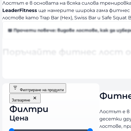
Лостът е в основата на всяка силова тренировка 
LeaderFitness
ще намерите широка гама фитнес ло
лостове като Trap Bar (Hex), Swiss Bar и Safe Squa
📖 Прочети повече: видове лостове, как да избе
Поръчайте фитнес лост о
Разгледайте богатия избор от фитнес лостове и 
изберете най-подходящия лост според вашите т
Филтриране на продукти
Фитне
Затваряне
Филтри
Лостът е в 
Цена
десетки дру
лостове, пра