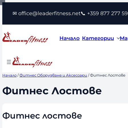
Към
✉ office@leaderfitness.net
📞 +359 877 277 59
съдържанието
Начало
Категории
Ма
Начало
/
Фитнес Оборудване и Аксесоари
/ Фитнес Лостове
Фитнес Лостове
Фитнес лостове