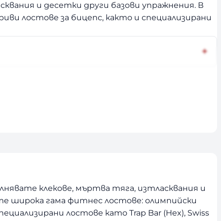
асквания и десетки други базови упражнения. В
иви лостове за бицепс, както и специализирани
авка до адрес. Нашият екип ще ви помогне да
ълнявате клекове, мъртва тяга, изтласквания и
е широка гама фитнес лостове: олимпийски
пециализирани лостове като Trap Bar (Hex), Swiss