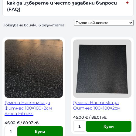
как да изберете и често задавани въпроси
(FAQ)
S
Показване всички 6 резултата
o
r
t
e
d
b
y
l
a
t
e
s
t
Гумена Настилка за
Гумена Настилка за
Фитнес 100×100×2см
Фитнес 100×100×2см
Amila Fitness
45,00 
€
 / 88,01 лв. 
46,00 
€
 / 89,97 лв. 
Купи
К
Купи
К