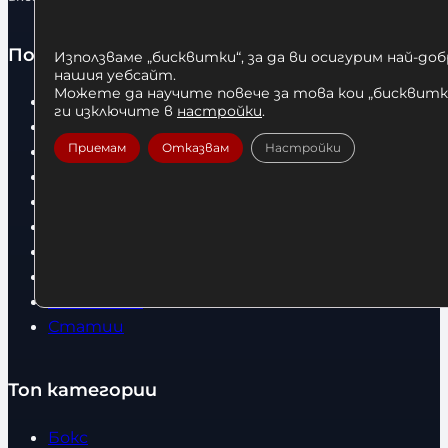
о
о
Полезно
Използваме „бисквитки“, за да ви осигурим най-до
нашия уебсайт.
Можете да научите повече за това кои „бисквитки
Начало
ги изключите в
настройки
.
Нови продукти
Приемам
Отказвам
Настройки
Общи условия
Политика за поверителност
Доставка
Условия за връщане
За нас
Оборудвани обекти
Контакти
Статии
Топ категории
Бокс