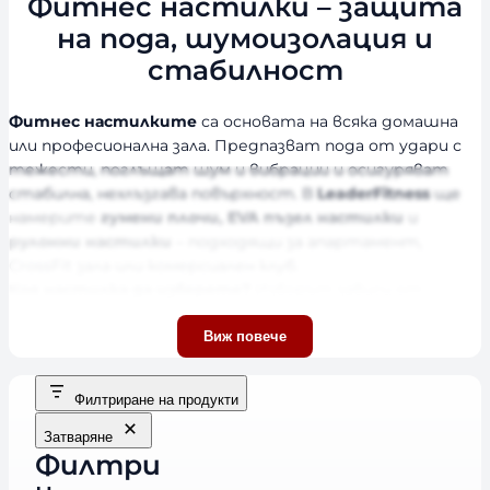
Фитнес настилки – защита
на пода, шумоизолация и
стабилност
Фитнес настилките
са основата на всяка домашна
или професионална зала. Предпазват пода от удари с
тежести, поглъщат шум и вибрации и осигуряват
стабилна, нехлъзгава повърхност. В
LeaderFitness
ще
намерите
гумени плочи, EVA пъзел настилки
и
рулонни настилки
– подходящи за апартамент,
CrossFit зала или комерсиален клуб.
Коя настилка да изберете?
Изборът зависи от
натоварването:
EVA пъзел настилките
са леки и
достъпни – за йога, пилатес и кардио;
гумените плочи
Виж повече
са трайни и задължителни при работа с тежести;
рулонните настилки
покриват големи площи без
Филтриране на продукти
фуги; а
подложките за уреди
защитават пода под
бягащи пътеки и велоергометри. По-долу ще
Затваряне
намерите сравнителна таблица на видовете,
Филтри
ползите, как да изберете дебелината и отговори на