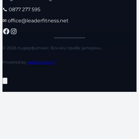
📞
0877 277 595
✉
office@leaderfitness.net
Facebook
Instagram
© 2026 Лидерфитнес. Всички права запазени.
Powered by
WebStation™