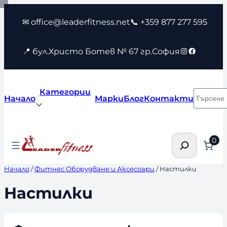
Към
✉ office@leaderfitness.net
📞 +359 877 277 595
съдържанието
Instagram
Faceboo
📍 бул.Христо Ботев № 67 гр.София
Категории
Търсен
Начало
Марки
Блог
Контакти
Търсене
0
Начало
/
Фитнес Оборудване и Аксесоари
/ Настилки
Настилки