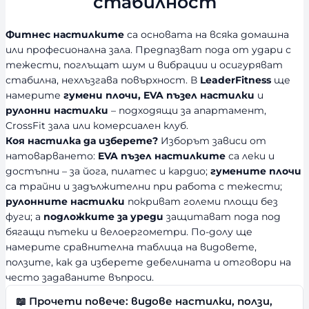
стабилност
о
с
Фитнес настилките
са основата на всяка домашна
т
или професионална зала. Предпазват пода от удари с
тежести, поглъщат шум и вибрации и осигуряват
стабилна, нехлъзгава повърхност. В
LeaderFitness
ще
намерите
гумени плочи, EVA пъзел настилки
и
рулонни настилки
– подходящи за апартамент,
CrossFit зала или комерсиален клуб.
Коя настилка да изберете?
Изборът зависи от
натоварването:
EVA пъзел настилките
са леки и
достъпни – за йога, пилатес и кардио;
гумените плочи
са трайни и задължителни при работа с тежести;
рулонните настилки
покриват големи площи без
фуги; а
подложките за уреди
защитават пода под
бягащи пътеки и велоергометри. По-долу ще
намерите сравнителна таблица на видовете,
ползите, как да изберете дебелината и отговори на
често задаваните въпроси.
📖 Прочети повече: видове настилки, ползи,