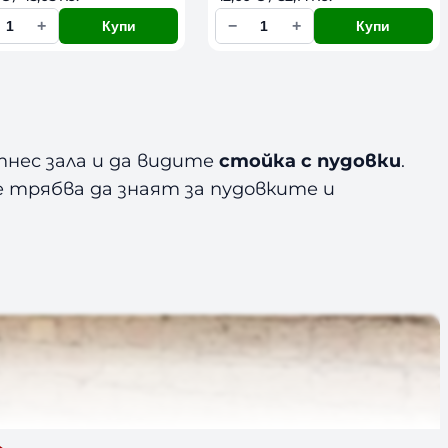
+
−
+
Купи
Купи
К
о
л
и
ч
тнес зала и да видите
стойка с пудовки
.
е
 трябва да знаят за пудовките и
с
т
в
о