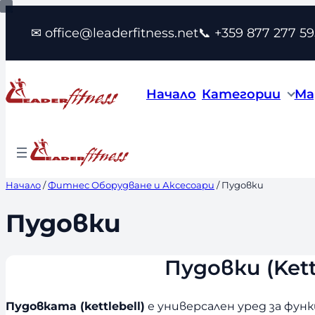
Към
✉ office@leaderfitness.net
📞 +359 877 277 59
съдържанието
Начало
Категории
Ма
Начало
/
Фитнес Оборудване и Аксесоари
/ Пудовки
Пудовки
Пудовки (Kett
Пудовката (kettlebell)
е универсален уред за фун