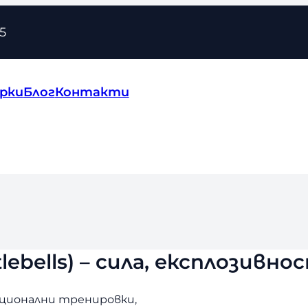
5
рки
Блог
Контакти
lebells) – сила, експлозивн
кционални тренировки,