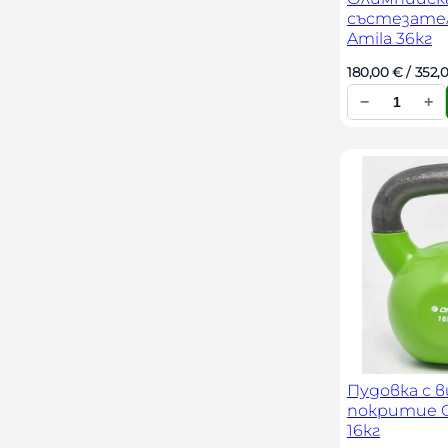
състезател
Amila 36кг
180,00 
€
 / 352,
−
+
К
о
л
и
ч
е
с
т
в
о
Пудовка с 
покритие Or
16кг