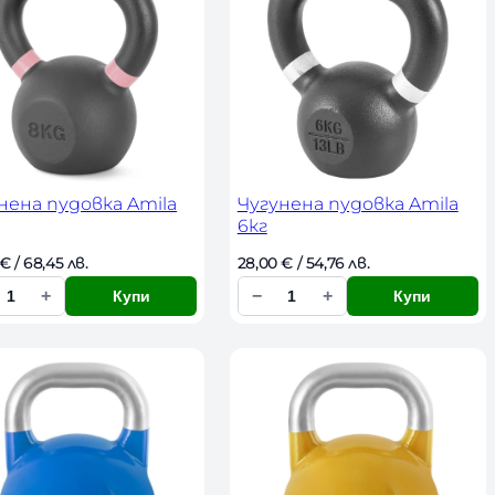
ч
е
с
т
в
о
нена пудовка Amila
Чугунена пудовка Amila
6кг
€
 / 68,45 лв. 
28,00 
€
 / 54,76 лв. 
+
−
+
Купи
Купи
К
о
л
и
ч
е