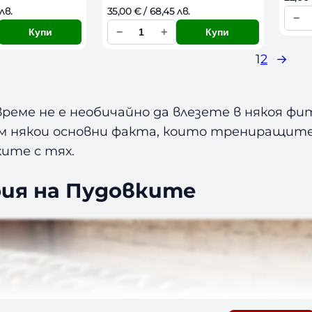
 лв. 
35,00 
€
 / 68,45 лв. 
−
К
−
+
Купи
Купи
К
о
1
2
→
о
л
л
и
и
ч
реме не е необичайно да влезете в някоя фи
ч
е
м някои основни факта, които трениращите
е
с
ите с тях.
с
т
т
в
ия на Пудовките
в
о
о