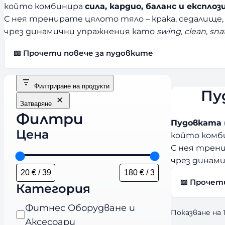
който комбинира
сила, кардио, баланс и експло
С нея тренирате цялото тяло – крака, седалище, 
чрез динамични упражнения като
swing, clean, sna
📖 Прочети повече за пудовките
Филтриране на продукти
Пу
Затваряне
Филтри
Пудовката (k
Цена
който комб
С нея трени
чрез динам
📖 Прочет
Категория
К
Фитнес Оборудване и
Показване на 
а
Аксесоари