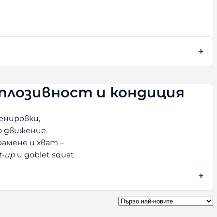
експлозивност и кондиция
енировки,
о движение.
рамене и хват –
t-up
и goblet squat.