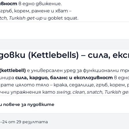
зивност
в едно движение.
гръб, корем, рамене и хват –
tch, Turkish get-up
и goblet squat.
довки (Kettlebells) – сила, 
ettlebell)
е универсален уред за функционални тр
инира
сила, кардио, баланс и експлозивност
в едн
рате цялото тяло – крака, седалище, гръб, корем, 
ични упражнения като
swing, clean, snatch, Turkish ge
и повече за пудовките
S
1–24 от 29 резултата
o