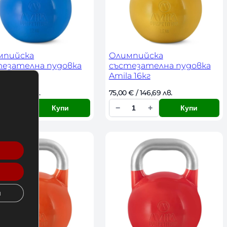
с
т
в
о
мпийска
Олимпийска
тезателна пудовка
състезателна пудовка
a 12кг
Amila 16кг
 
€
 / 117,35 лв. 
75,00 
€
 / 146,69 лв. 
+
−
+
Купи
Купи
К
о
л
и
ч
е
и
с
т