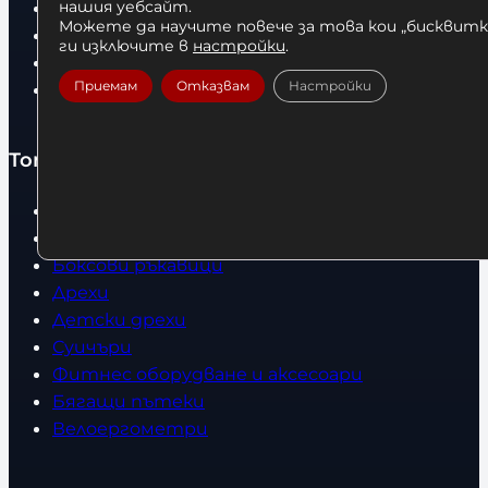
нашия уебсайт.
За нас
Можете да научите повече за това кои „бисквитки
Оборудвани обекти
ги изключите в
настройки
.
Контакти
Приемам
Отказвам
Настройки
Статии
Топ категории
Бокс
Боксови чували
Боксови ръкавици
Дрехи
Детски дрехи
Суичъри
Фитнес оборудване и аксесоари
Бягащи пътеки
Велоергометри