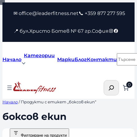
Към
✉ office@leaderfitness.net
📞 +359 877 277 595
съдържанието
Instagram
Faceboo
📍 бул.Христо Ботев № 67 гр.София
Категории
Търсен
Начало
Марки
Блог
Контакти
Търсене
0
Начало
/ Продукти с етикет „боксов екип“
боксов екип
Филтриране на продукти