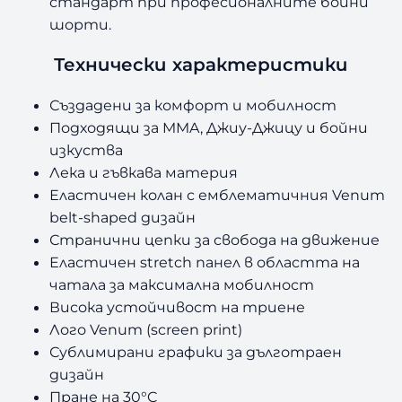
стандарт при професионалните бойни
шорти.
Технически характеристики
Създадени за комфорт и мобилност
Подходящи за MMA, Джиу-Джицу и бойни
изкуства
Лека и гъвкава материя
Еластичен колан с емблематичния Venum
belt-shaped дизайн
Странични цепки за свобода на движение
Еластичен stretch панел в областта на
чатала за максимална мобилност
Висока устойчивост на триене
Лого Venum (screen print)
Сублимирани графики за дълготраен
дизайн
Пране на 30°C