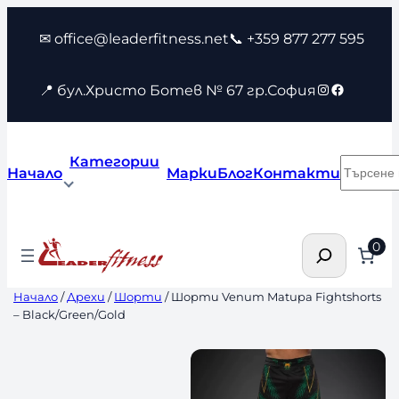
Към
✉ office@leaderfitness.net
📞 +359 877 277 595
съдържанието
Instagram
Faceboo
📍 бул.Христо Ботев № 67 гр.София
Категории
Търсен
Начало
Марки
Блог
Контакти
Търсене
0
Начало
/
Дрехи
/
Шорти
/ Шорти Venum Matupa Fightshorts
– Black/Green/Gold