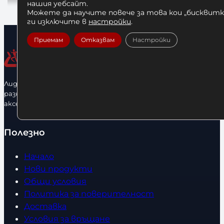
нашия уебсайт.
Можете да научите повече за това кои „бисквитки
ги изключите в
настройки
.
Приемам
Отказвам
Настройки
Лидерфитнес е водещ вносител и представител на голямо
разнообразие от бойна екипировка, фитнес уреди и
аксесоари.
Полезно
Начало
Нови продукти
Общи условия
Политика за поверителност
Доставка
Условия за връщане