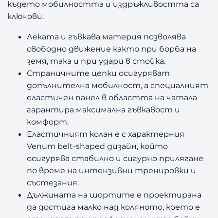
където мобилността и издръжливостта са
ключови.
Леката и гъвкава материя позволява
свободно движение както при борба на
земя, така и при удари в стойка.
Страничните цепки осигуряват
допълнителна мобилност, а специалният
еластичен панел в областта на чатала
гарантира максимална гъвкавост и
комфорт.
Еластичният колан е с характерния
Venum belt-shaped дизайн, който
осигурява стабилно и сигурно прилягане
по време на интензивни тренировки и
състезания.
Дължината на шортите е проектирана
да достига малко над коляното, което е