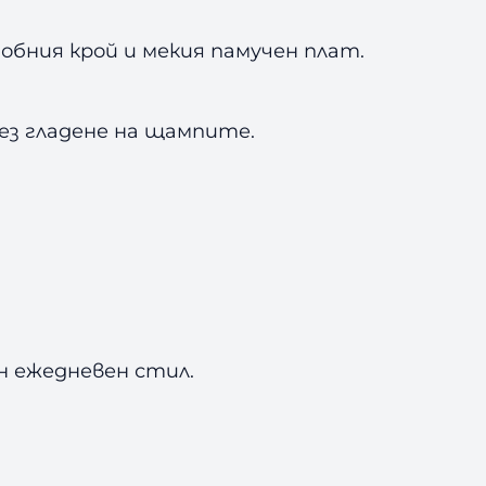
обния крой и мекия памучен плат.
без гладене на щампите.
н ежедневен стил.