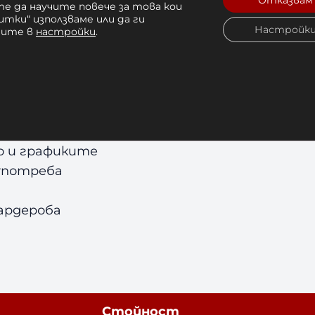
Отказвам
е да научите повече за това кои
щи удобно и стилно облекло за всеки ден.
итки“ използваме или да ги
Настройк
чите в
настройки
.
irt
мфорт
о и графиките
 употреба
гардероба
Стойност