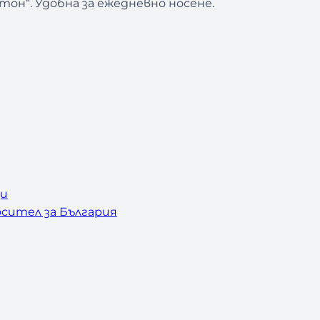
тон“. Удобна за ежедневно носене.
ци
сител за България