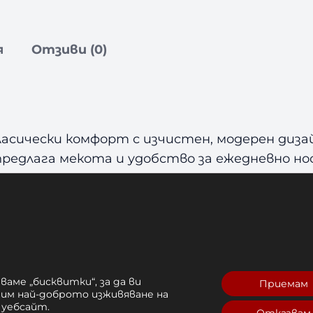
я
Отзиви (0)
асически комфорт с изчистен, модерен диза
редлага мекота и удобство за ежедневно нос
а спокоен ден.
деликатен, но разпознаваем визуален елемен
н ситопечат, който запазва свежия си вид 
лте и късите ръкави правят тениската универ
ъхни дрехи, превръщайки се в основен елем
ваме „бисквитки“, за да ви
Приемам
рим най-доброто изживяване на
 уебсайт.
гама на
Venum
, съчетаваща стил, качество 