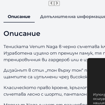
Описание
Допълнителна информаци
Описание
Тениската Venum Naga в черно съчетава кл
Изработена изцяло от премиум памук, тя п
тренировъчния ви гардероб или е избрана з
Дизайнът в стил „тон върху тон“ придава 
щампите са изпълнени чрез висококачестве
Класическото право кроене, кръглото деко
съчетава лесно с шорти, панталони или вр
Използ
осигу
нашия
Моделът Naga е част от разнообразната 