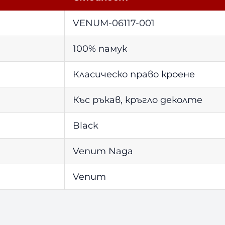
VENUM-06117-001
100% памук
Класическо право кроене
Къс ръкав, кръгло деколте
Black
Venum Naga
Venum