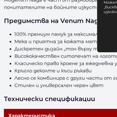
Может
почитателите на бойните изкуства, търсе
„бискв
изклю
Предимства на Venum Naga T-Sh
100% премиум памук за максимален ко
Мека и приятна за кожата материя
Дискретен дизайн „тон върху тон“
Висококачествен ситопечат на логот
Класическо право кроене за ежедневна
Кръгло деколте и къси ръкави
Лесно се комбинира с други части от 
Стилен и универсален черен цвят
Технически спецификации
Характеристика