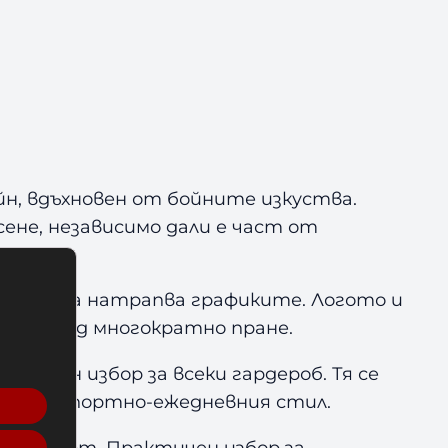
йн, вдъхновен от бойните изкуства.
ене, независимо дали е част от
т, без да натрапва графиките. Логото и
дори след многократно пране.
сален избор за всеки гардероб. Тя се
ент от спортно-ежедневния стил.
и комфорт. Практичен избор за