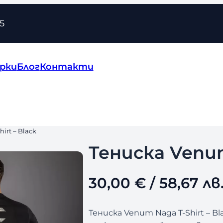
5
рки
Блог
Контакти
irt – Black
Тениска Venum
30,00
€
/ 58,67 лв
Тениска Venum Naga T-Shirt – B