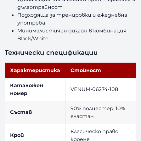
дълготрайност
Подходяща за тренировки и ежедневна
употреба
Минималистичен дизайн в комбинация
Black/White
Технически спецификации
Характеристика
Стойност
Каталожен
VENUM-06274-108
номер
90% полиестер, 10%
Състав
еластан
Класическо право
Крой
кроене