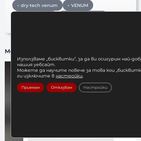
dry-tech venum
VENUM
дрехи venum
Тениска VENUM
Може да харесате също
Използваме „бисквитки“, за да ви осигурим най-до
нашия уебсайт.
Можете да научите повече за това кои „бисквитки
ги изключите в
настройки
.
Приемам
Отказвам
Настройки