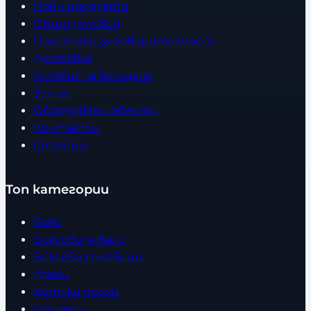
Нови продукти
Общи условия
Политика за поверителност
Доставка
Условия за връщане
За нас
Оборудвани обекти
Контакти
Статии
Топ категории
Бокс
Боксови чували
Боксови ръкавици
Дрехи
Детски дрехи
Суичъри