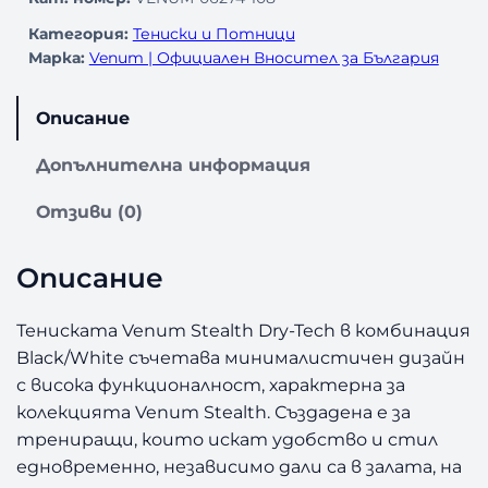
Категория:
Тениски и Потници
Марка:
Venum | Официален Вносител за България
Описание
Допълнителна информация
Отзиви (0)
Описание
Тениската Venum Stealth Dry-Tech в комбинация
Black/White съчетава минималистичен дизайн
с висока функционалност, характерна за
колекцията Venum Stealth. Създадена е за
трениращи, които искат удобство и стил
едновременно, независимо дали са в залата, на