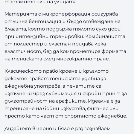
татамито или на улицата.
Материята с микроперфорация осигурява
отлична вентилация и бързо отвеждане на
влагата, което поддържа тялото сухо дори
при интензивни тренировки. Комбинацията
от полиестер и еластан придава лека
еластичност, без да компрометира формата
на тениската след многократно пране.
Класическото право кроене и кръглото
деколте правят тениската удобна за
ежедневна употреба, а печатите са
изпълнени чрез сублимация и скрийн принт за
дълготрайност на графиките. Идеална е за
трениране на бойни изкуства, фитнес или
просто като част от спортното ежедневие.
Дизайнът в черно и бяло е разпознаваем