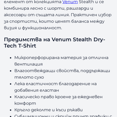
елемент от колекцията
Venum
Stealth и се
комбинира лесно с шорти, рашгарди и
аксесоари от същата линия. Практичен избор
за спортисти, които ценят баланса между
визия и функционалност.
Предимства на Venum Stealth Dry-
Tech T-Shirt
Микроперфорирана материя за отлична
вентилация
Влагоотвеждащи свойства, поддържащи
тялото сухо
Лека еластичност благодарение на
добавения еластан
Класическо право кроене за ежедневен
комфорт
Кръгло деколте и къси ръкави
Сублимационни и скрийн принт графики с