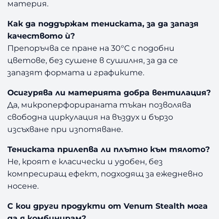
материя.
Как да поддържам тениската, за да запазя
качеството ѝ?
Препоръчва се пране на 30°C с подобни
цветове, без сушене в сушилня, за да се
запазят формата и графиките.
Осигурява ли материята добра вентилация?
Да, микроперфорираната тъкан позволява
свободна циркулация на въздух и бързо
изсъхване при изпотяване.
Тениската прилепва ли плътно към тялото?
Не, кроят е класически и удобен, без
компресиращ ефект, подходящ за ежедневно
носене.
С кои други продукти от Venum Stealth мога
да я комбинирам?