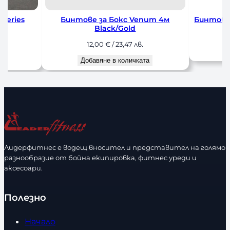
m 4м
Бинтове за Бокс Venum Black 2.5м
Бинтове 
10,00
€
/ 19,56 лв.
1
Добавяне в количката
До
Лидерфитнес е водещ вносител и представител на голямо
разнообразие от бойна екипировка, фитнес уреди и
аксесоари.
Полезно
Начало