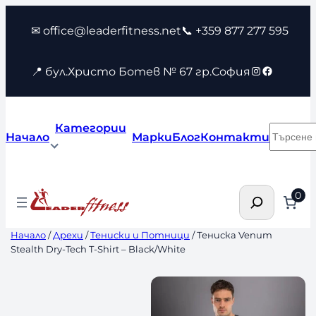
Към
✉ office@leaderfitness.net
📞 +359 877 277 595
съдържанието
Instagram
Faceboo
📍 бул.Христо Ботев № 67 гр.София
Категории
Търсен
Начало
Марки
Блог
Контакти
Търсене
0
Начало
/
Дрехи
/
Тениски и Потници
/ Тениска Venum
Stealth Dry-Tech T-Shirt – Black/White