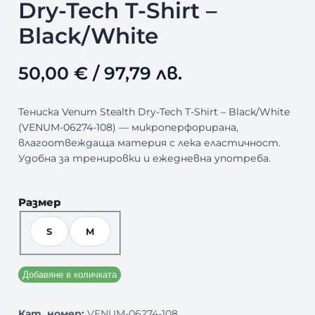
Dry-Tech T-Shirt –
Black/White
50,00
€
/ 97,79 лв.
Тениска Venum Stealth Dry-Tech T-Shirt – Black/White
(VENUM-06274-108) — микроперфорирана,
влагоотвеждаща материя с лека еластичност.
Удобна за тренировки и ежедневна употреба.
Размер
S
M
Добавяне в количката
Кат. номер:
VENUM-06274-108