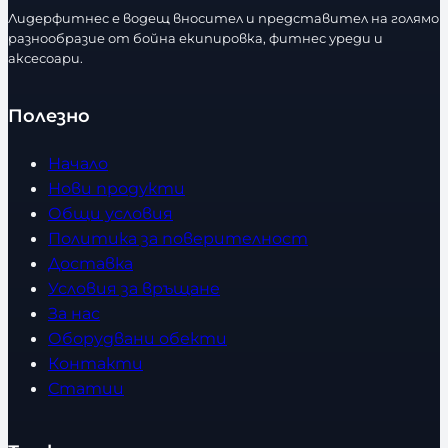
т
т
е
е
Лидерфитнес е водещ вносител и представител на голямо
в
в
разнообразие от бойна екипировка, фитнес уреди и
р
р
аксесоари.
о
о
Полезно
Начало
Нови продукти
Общи условия
Политика за поверителност
Доставка
Условия за връщане
За нас
Оборудвани обекти
Контакти
Статии