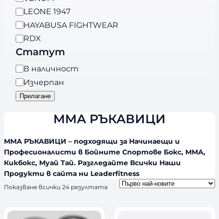
г
r
LEONE 1947
о
a
HAYABUSA FIGHTWEAR
р
n
RDX
и
d
Статут
я
s
Н
В наличност
а
Изчерпан
л
Прилагане
и
ММА РЪКАВИЦИ
ч
н
о
ММА РЪКАВИЦИ – п
одходящи за Начинаещи и
Професионалисти в Бойните Спортове Бокс, ММА,
с
Кикбокс, Муай Тай. Разгледайте Всички Наши
т
Продукти в сайта ни Leaderfitness
S
Показване всички 24 резултата
o
r
t