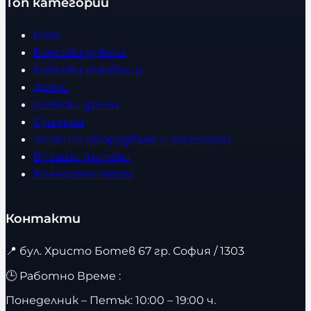
Топ категории
Бокс
Боксови чували
Боксови ръкавици
Дрехи
Детски дрехи
Суичъри
Фитнес оборудване и аксесоари
Бягащи пътеки
Велоергометри
Контакти
📍
бул. Христо Ботев 67 гр. София / 1303
🕒 Работно Време :
Понеделник – Петък: 10:00 – 19:00 ч.