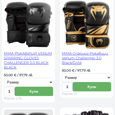
и
р
ч
а
ч
а
е
з
е
з
с
м
с
м
т
е
т
е
в
р
в
р
о
о
ММА РЪКАВИЦИ VENUM
ММА Спаринг Ръкавици
SPARRING GLOVES
Venum Challenger 3.0
CHALLENGER 3.0 BLACK
Black/Gold
BLACK
И
50,00 
€
 / 97,79 лв. 
И
50,00 
€
 / 97,79 лв. 
з
з
б
Купи
б
К
е
Купи
К
Размер: M
е
о
р
Размер: L/XL
о
р
л
и
л
и
и
р
и
р