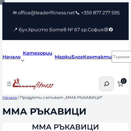
Към
✉ office@leaderfitness.net
📞 +359 877 277 595
съдържанието
Instagram
Faceboo
📍 бул.Христо Ботев № 67 гр.София
Категории
Търсен
Начало
Марки
Блог
Контакти
Търсене
0
Начало
/ Продукти с етикет „ММА РЪКАВИЦИ“
ММА РЪКАВИЦИ
ММА РЪКАВИЦИ