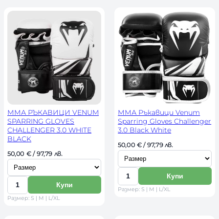
л
л
и
и
и
и
р
р
ч
ч
а
а
е
е
з
з
с
с
м
м
т
т
е
е
в
в
р
р
о
о
ММА РЪКАВИЦИ VENUM
ММА Ръкавици Venum
SPARRING GLOVES
Sparring Gloves Challenger
CHALLENGER 3.0 WHITE
3.0 Black White
BLACK
И
50,00 
€
 / 97,79 лв. 
И
50,00 
€
 / 97,79 лв. 
з
з
б
Купи
б
К
е
Купи
К
Размер: S | M | L/XL
е
о
р
Размер: S | M | L/XL
о
р
л
и
л
и
и
р