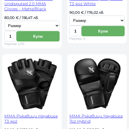
Undisputed 2.0 MMA
T3 4oz White
Gloves – Matte/Black
И
90,00 
€
 / 176,02 лв. 
И
80,00 
€
 / 156,47 лв. 
з
з
б
Купи
б
К
е
Купи
К
Размер: S
е
о
р
Размер: L/XL
о
р
л
и
л
и
и
р
и
р
ч
а
ч
а
е
з
е
з
с
м
с
м
т
е
т
е
в
р
в
р
о
о
ММА Ръкавици Hayabusa
ММА Ръкавици Hayabusa
T3 4oz
7oz Hybrid