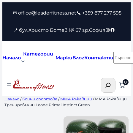
Към
✉ office@leaderfitness.net
📞 +359 877 277 595
съдържанието
Instagram
Faceboo
📍 бул.Христо Ботев № 67 гр.София
Категории
Търсен
Начало
Марки
Блог
Контакти
Търсене
0
Начало
/
Бойни спортове
/
ММА Ръкавици
/ ММА Ръкавици
Тренировъчни Leone Primal Instinct Green