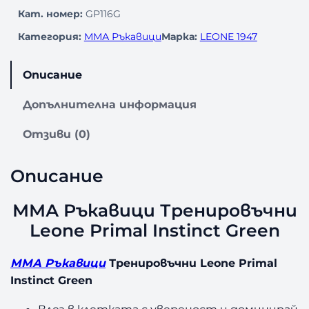
Кат. номер:
GP116G
Категория:
ММА Ръкавици
Марка:
LEONE 1947
Описание
Допълнителна информация
Отзиви (0)
Описание
ММА Ръкавици Тренировъчни
Leone Primal Instinct Green
ММА Ръкавици
Тренировъчни Leone Primal
Instinct Green
Влез в клетката с увереност и доминирай