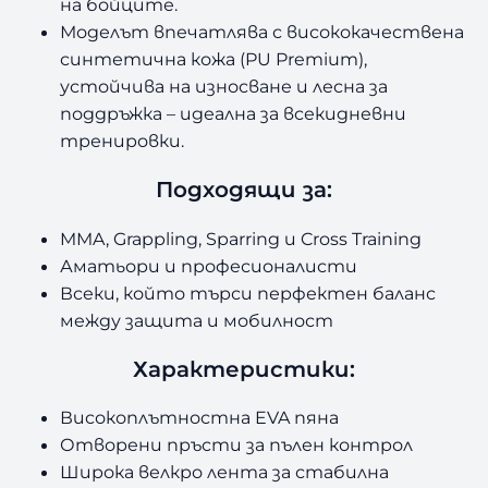
на бойците.
Моделът впечатлява с висококачествена
синтетична кожа (PU Premium),
устойчива на износване и лесна за
поддръжка
–
идеална за всекидневни
тренировки.
Подходящи за:
MMA, Grappling, Sparring и Cross Training
Аматьори и професионалисти
Всеки, който търси перфектен баланс
между защита и мобилност
Характеристики:
Високоплътностна EVA пяна
Отворени пръсти за пълен контрол
Широка велкро лента за стабилна