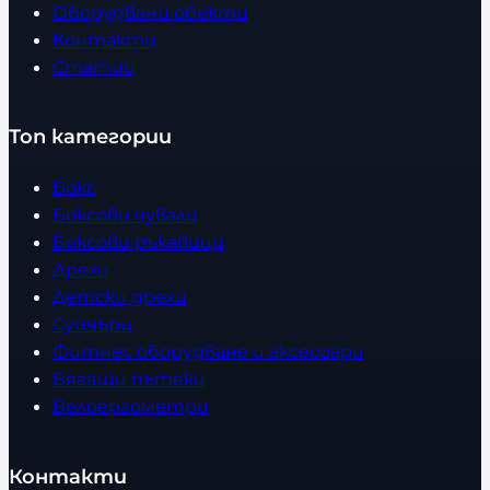
Оборудвани обекти
Контакти
Статии
Топ категории
Бокс
Боксови чували
Боксови ръкавици
Дрехи
Детски дрехи
Суичъри
Фитнес оборудване и аксесоари
Бягащи пътеки
Велоергометри
Контакти