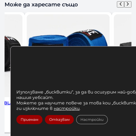
Може да харесате също
Използваме „бисквитки“, за да ви осигурим най-до
нашия уебсайт.
Можете да научите повече за това кои „бисквитки
 350 см
Бинтове за Бокс Leone Flag 350см
Бинтове
Y
ги изключите в
настройки
.
7,00
€
/ 13,69 лв.
Приемам
Отказвам
Настройки
Добавяне в количката
До