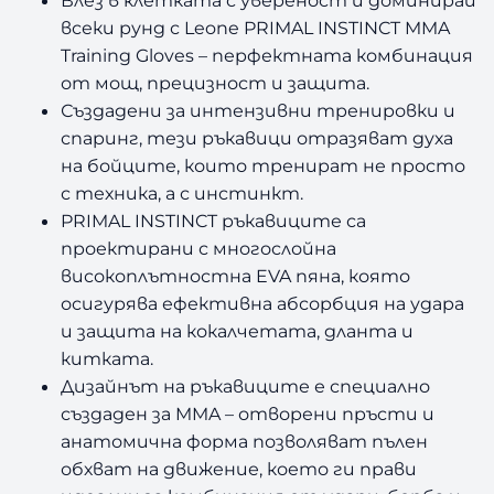
всеки рунд с Leone PRIMAL INSTINCT MMA
Training Gloves
–
перфектната комбинация
от мощ, прецизност и защита.
Създадени за интензивни тренировки и
спаринг, тези ръкавици отразяват духа
на бойците, които тренират не просто
с техника, а с инстинкт.
PRIMAL INSTINCT ръкавиците са
проектирани с многослойна
високоплътностна EVA пяна, която
осигурява ефективна абсорбция на удара
и защита на кокалчетата, дланта и
китката.
Дизайнът на ръкавиците е специално
създаден за MMA
–
отворени пръсти и
анатомична форма позволяват пълен
обхват на движение, което ги прави