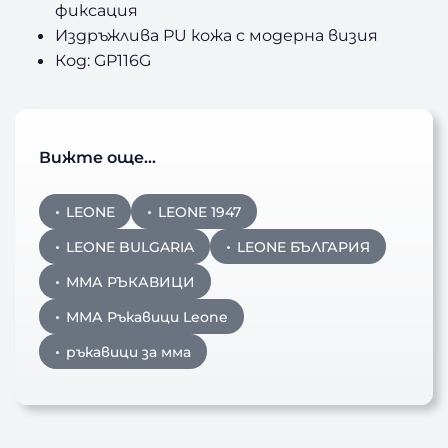
фиксация
Издръжлива PU кожа с модерна визия
Код: GP116G
Вижте още…
LEONE
LEONE 1947
LEONE BULGARIA
LEONE БЪЛГАРИЯ
ММА РЪКАВИЦИ
ММА Ръкавици Leone
ръкавици за мма