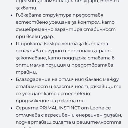
идеални за комбинация от удари, борба и
захвати.
Гъвкавата структура предоставя
естествено усещане за контрол, като
същевременно гарантира стабилност
при всеки удар.
Широката велкро лента за китката
осигурява сигурно и персонализирано
закопчаване, като поддържа ставата в
оптимална позиция и предотвратява
травми.
Благодарение на отличния баланс между
стабилност и еластичност, ръкавиците
се усещат като естествено
продължение на ръката ти.
Серията PRIMAL INSTINCT от Leone се
отличава с агресивен и енергичен дизайн,
подчертаващ силата и решителността