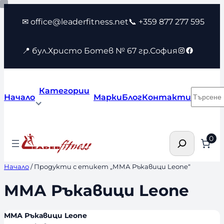
Към
✉ office@leaderfitness.net
📞 +359 877 277 595
съдържанието
Instagram
Faceboo
📍 бул.Христо Ботев № 67 гр.София
Категории
Търсен
Начало
Марки
Блог
Контакти
Търсене
0
Начало
/ Продукти с етикет „ММА Ръкавици Leone“
ММА Ръкавици Leone
ММА Ръкавици Leone