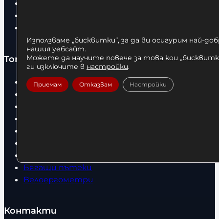
Оборудвани обекти
Контакти
Статии
Използваме „бисквитки“, за да ви осигурим най-до
нашия уебсайт.
Можете да научите повече за това кои „бисквитки
Топ категории
ги изключите в
настройки
.
Бокс
Приемам
Отказвам
Настройки
Боксови чували
Боксови ръкавици
Дрехи
Детски дрехи
Суичъри
Фитнес оборудване и аксесоари
Бягащи пътеки
Велоергометри
Контакти