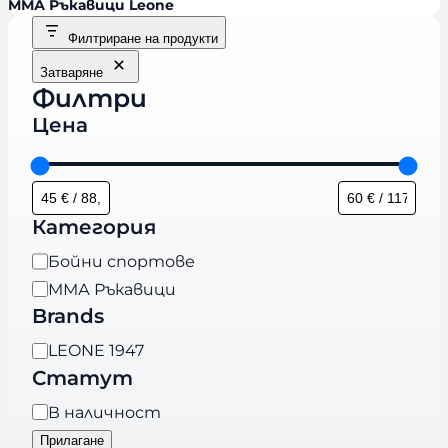
ММА Ръкавици Leone
Филтриране на продукти
Затваряне
Филтри
Цена
Категория
К
Бойни спортове
а
ММА Ръкавици
т
Brands
е
B
LEONE 1947
г
r
Статут
о
a
р
Н
В наличност
n
и
а
Прилагане