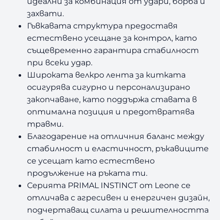
идеални за комбинация от удари, борба и
захвати.
Гъвкавата структура предоставя
естествено усещане за контрол, като
същевременно гарантира стабилност
при всеки удар.
Широката велкро лента за китката
осигурява сигурно и персонализирано
закопчаване, като поддържа ставата в
оптимална позиция и предотвратява
травми.
Благодарение на отличния баланс между
стабилност и еластичност, ръкавиците
се усещат като естествено
продължение на ръката ти.
Серията PRIMAL INSTINCT от Leone се
отличава с агресивен и енергичен дизайн,
подчертаващ силата и решителността