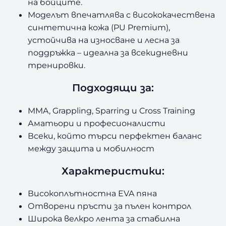
на бойците.
Моделът впечатлява с висококачествена
синтетична кожа (PU Premium),
устойчива на износване и лесна за
поддръжка
–
идеална за всекидневни
тренировки.
Подходящи за:
MMA, Grappling, Sparring и Cross Training
Аматьори и професионалисти
Всеки, който търси перфектен баланс
между защита и мобилност
Характеристики:
Високоплътностна EVA пяна
Отворени пръсти за пълен контрол
Широка велкро лента за стабилна