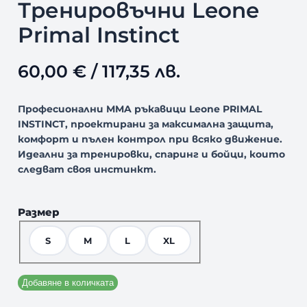
Тренировъчни Leone
Primal Instinct
60,00
€
/ 117,35 лв.
Професионални MMA ръкавици Leone PRIMAL
INSTINCT, проектирани за максимална защита,
комфорт и пълен контрол при всяко движение.
Идеални за тренировки, спаринг и бойци, които
следват своя инстинкт.
Размер
S
M
L
XL
Добавяне в количката