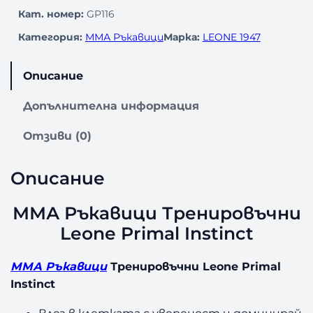
Кат. номер:
GP116
Категория:
ММА Ръкавици
Марка:
LEONE 1947
Описание
Допълнителна информация
Отзиви (0)
Описание
ММА Ръкавици Тренировъчни
Leone Primal Instinct
ММА Ръкавици
Тренировъчни Leone Primal
Instinct
Влез в клетката с увереност и доминирай