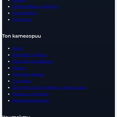
Оборудвани обекти
Контакти
Статии
Топ категории
Бокс
Боксови чували
Боксови ръкавици
Дрехи
Детски дрехи
Суичъри
Фитнес оборудване и аксесоари
Бягащи пътеки
Велоергометри