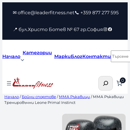
Към
✉ office@leaderfitness.net
📞 +359 877 277 595
съдържанието
Instagram
Faceboo
📍 бул.Христо Ботев № 67 гр.София
Категории
Търсен
Начало
Марки
Блог
Контакти
Търсене
0
Начало
/
Бойни спортове
/
ММА Ръкавици
/ ММА Ръкавици
Тренировъчни Leone Primal Instinct