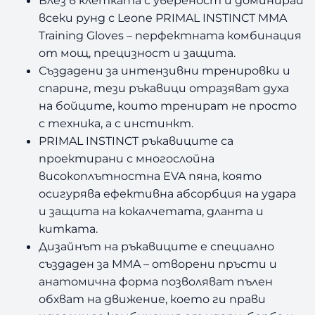
всеки рунд с Leone PRIMAL INSTINCT MMA
Training Gloves
–
перфектната комбинация
от мощ, прецизност и защита.
Създадени за интензивни тренировки и
спаринг, тези ръкавици отразяват духа
на бойците, които тренират не просто
с техника, а с инстинкт.
PRIMAL INSTINCT ръкавиците са
проектирани с многослойна
високоплътностна EVA пяна, която
осигурява ефективна абсорбция на удара
и защита на кокалчетата, дланта и
китката.
Дизайнът на ръкавиците е специално
създаден за MMA
–
отворени пръсти и
анатомична форма позволяват пълен
обхват на движение, което ги прави