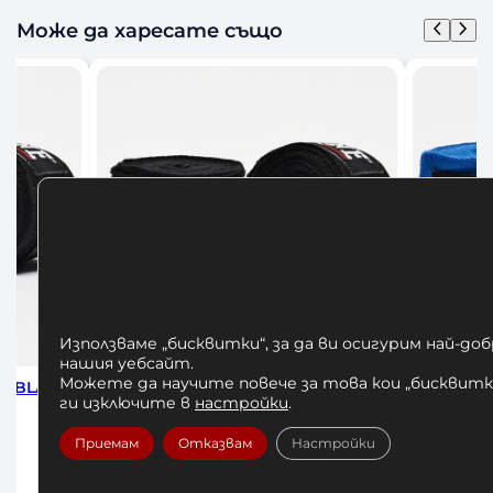
Може да харесате също
Използваме „бисквитки“, за да ви осигурим най-до
нашия уебсайт.
Можете да научите повече за това кои „бисквитки
Black
Бинтове за Бокс Leone Blue 350 см
Бинтове за
ги изключите в
настройки
.
7,00
€
/ 13,69 лв.
Приемам
Отказвам
Настройки
Добавяне в количката
До