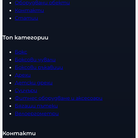
Оборудвани обекти
Контакти
Статии
Топ категории
Бокс
Боксови чували
Боксови ръкавици
Дрехи
Детски дрехи
Суичъри
Фитнес оборудване и аксесоари
Бягащи пътеки
Велоергометри
Контакти