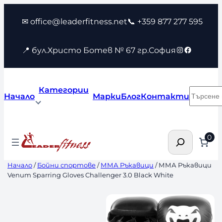
Към
✉ office@leaderfitness.net
📞 +359 877 277 595
съдържанието
Instagram
Faceboo
📍 бул.Христо Ботев № 67 гр.София
Категории
Търсен
Начало
Марки
Блог
Контакти
Търсене
0
Начало
/
Бойни спортове
/
ММА Ръкавици
/ ММА Ръкавици
Venum Sparring Gloves Challenger 3.0 Black White