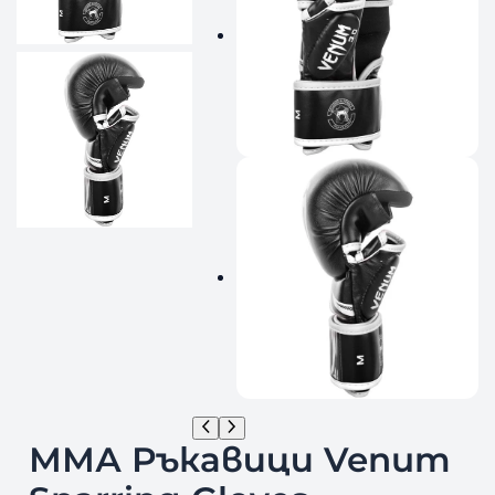
ММА Ръкавици Venum