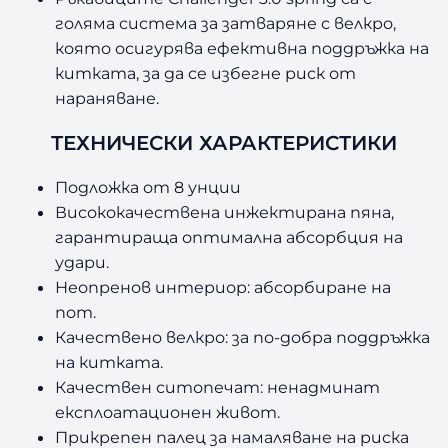
голяма система за затваряне с велкро,
която осигурява ефективна поддръжка на
китката, за да се избегне риск от
нараняване.
ТЕХНИЧЕСКИ ХАРАКТЕРИСТИКИ
Подложка от 8 унции
Висококачествена инжектирана пяна,
гарантираща оптимална абсорбция на
удари.
Неопренов интериор: абсорбиране на
пот.
Качествено велкро: за по-добра поддръжка
на китката.
Качествен ситопечат: ненадминат
експлоатационен живот.
Прикрепен палец за намаляване на риска