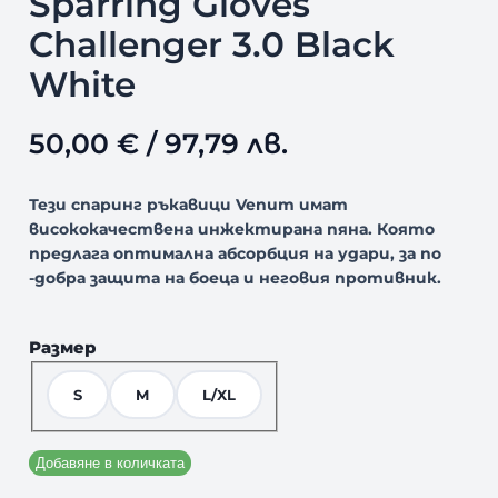
Sparring Gloves
Challenger 3.0 Black
White
50,00
€
/ 97,79 лв.
Тези спаринг ръкавици Venum имат
висококачествена инжектирана пяна. Която
предлага оптимална абсорбция на удари, за по
-добра защита на боеца и неговия противник.
Размер
S
M
L/XL
Добавяне в количката