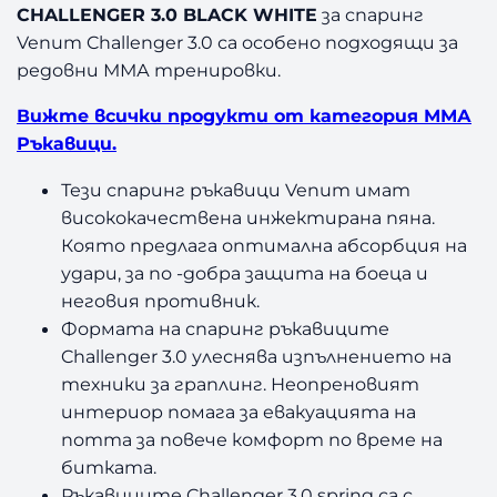
CHALLENGER 3.0 BLACK WHITE
за спаринг
Venum Challenger 3.0 са особено подходящи за
редовни ММА тренировки.
Вижте всички продукти от категория ММА
Ръкавици.
Тези спаринг ръкавици Venum имат
висококачествена инжектирана пяна.
Която предлага оптимална абсорбция на
удари, за по -добра защита на боеца и
неговия противник.
Формата на спаринг ръкавиците
Challenger 3.0 улеснява изпълнението на
техники за граплинг. Неопреновият
интериор помага за евакуацията на
потта за повече комфорт по време на
битката.
Ръкавиците Challenger 3.0 spring са с