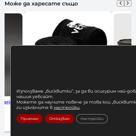
Може да харесате също
Използваме „бисквитки“, за да ви осигурим най-до
нашия уебсайт.
м Black
Бинтове за Бокс Venum 4м
БИНТО
Можете да научите повече за това кои „бисквитки
Black/Gold
HADW
ги изключите в
настройки
.
12,00
€
/ 23,47 лв.
Приемам
Отказвам
Настройки
Добавяне в количката
До