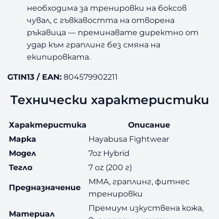
необходима за тренировки на боксов
чувал, с гъвкавостта на отворена
ръкавица — преминавате директно от
удар към граплинг без смяна на
екипировката.
GTIN13 / EAN:
804579902211
Технически характеристики
Характеристика
Описание
Марка
Hayabusa Fightwear
Модел
7oz Hybrid
Тегло
7 oz (200 г)
ММА, граплинг, фитнес
Предназначение
тренировки
Премиум изкуствена кожа,
Материал