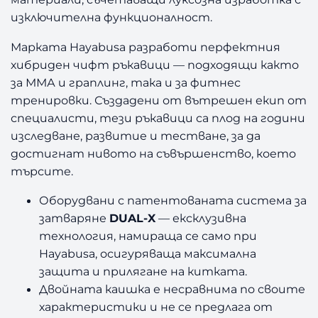
изключителна функционалност.
Марката Hayabusa разработи перфектния
хибриден чифт ръкавици — подходящи както
за ММА и граплинг, така и за фитнес
тренировки. Създадени от вътрешен екип от
специалисти, тези ръкавици са плод на години
изследване, развитие и тестване, за да
достигнат нивото на съвършенство, което
търсите.
Оборудвани с патентованата система за
затваряне
DUAL-X
— ексклузивна
технология, намираща се само при
Hayabusa, осигуряваща максимална
защита и прилягане на китката.
Двойната каишка е несравнима по своите
характеристики и не се предлага от