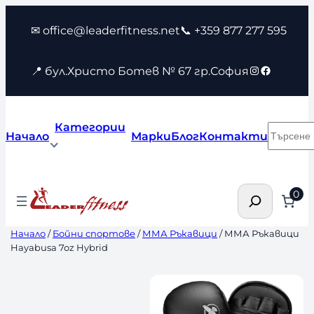
Към
✉ office@leaderfitness.net
📞 +359 877 277 595
съдържанието
Instagram
Faceboo
📍 бул.Христо Ботев № 67 гр.София
Категории
Търсен
Начало
Марки
Блог
Контакти
Търсене
0
Начало
/
Бойни спортове
/
ММА Ръкавици
/ ММА Ръкавици
Hayabusa 7oz Hybrid