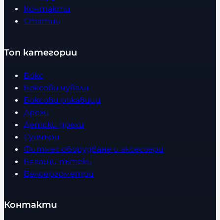
Контакти
Статии
Топ категории
Бокс
Боксови чували
Боксови ръкавици
Дрехи
Детски дрехи
Суичъри
Фитнес оборудване и аксесоари
Бягащи пътеки
Велоергометри
Контакти