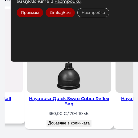
ги изключите в
настройки
.
Приемам
Отказвам
Настройки
 Reflex
Hayabusa Quick Swap Precision
Бинтове 
Reflex Bag
2
350,00
€
/ 684,54 лв.
До
Добавяне в количката