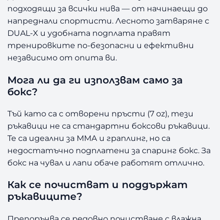
подходящи за всички нива — от начинаещи до
напреднали спортисти. Лесното затваряне с
DUAL-X и удобната подплата правят
тренировките по-безопасни и ефективни
независимо от опита ви.
Мога ли да ги използвам само за
бокс?
Тъй като са с отворени пръсти (7 oz), тези
ръкавици не са стандартни боксови ръкавици.
Те са идеални за ММА и граплинг, но са
недостатъчно подплатени за спаринг бокс. За
бокс на чувал и лапи обаче работят отлично.
Как се почистват и поддържат
ръкавиците?
Препоръчва се редовно почистване с влажна