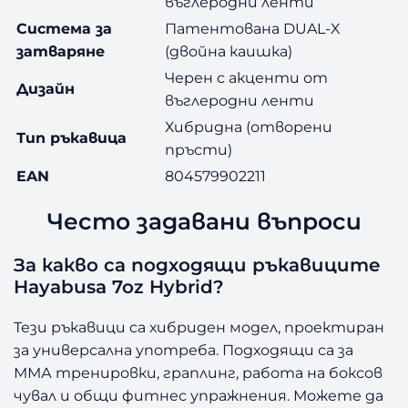
въглеродни ленти
Система за
Патентована DUAL-X
затваряне
(двойна каишка)
Черен с акценти от
Дизайн
въглеродни ленти
Хибридна (отворени
Тип ръкавица
пръсти)
EAN
804579902211
Често задавани въпроси
За какво са подходящи ръкавиците
Hayabusa 7oz Hybrid?
Тези ръкавици са хибриден модел, проектиран
за универсална употреба. Подходящи са за
ММА тренировки, граплинг, работа на боксов
чувал и общи фитнес упражнения. Можете да