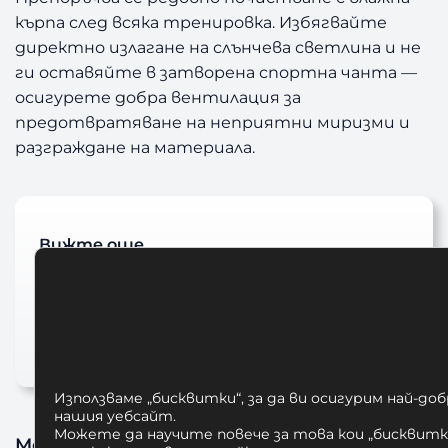
кърпа след всяка тренировка. Избягвайте
директно излагане на слънчева светлина и не
ги оставяйте в затворена спортна чанта —
осигурете добра вентилация за
предотвратяване на неприятни миризми и
разграждане на материала.
Вижте още…
HAYABUSA
Hayabusa fightwear
ММА РЪКАВИЦИ
Използваме „бисквитки“, за да ви осигурим най-до
нашия уебсайт.
Можете да научите повече за това кои „бисквитки
Може да харесате също