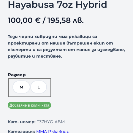
Hayabusa 7oz Hybrid
100,00
€
/ 195,58 лв.
Тези черни хибридни мма ръкавици са
проектирани от нашия вътрешен екип от
експерти и са резултат от мания за изследване,
развитие и тестване.
Размер
M
L
Добавяне в количката
Кат. номер:
T37HYG-ABM
Категория:
ММА Ръкавици