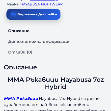
Марка:
HAYABUSA FIGHTWEAR
Безплатна Доставка
Описание
Допълнителна информация
Отзиви (0)
Описание
ММА Ръкавици Hayabusa 7oz
Hybrid
ММА Ръкавици
Hayabusa 7oz Hybrid са ръчно
изработени от най-висококачествени
материали, съчетаващи луксозна изработка с