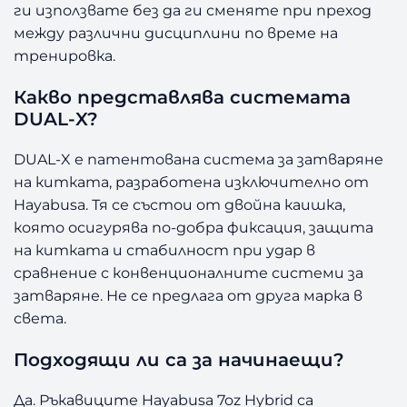
ги използвате без да ги сменяте при преход
между различни дисциплини по време на
тренировка.
Какво представлява системата
DUAL-X?
DUAL-X е патентована система за затваряне
на китката, разработена изключително от
Hayabusa. Тя се състои от двойна каишка,
която осигурява по-добра фиксация, защита
на китката и стабилност при удар в
сравнение с конвенционалните системи за
затваряне. Не се предлага от друга марка в
света.
Подходящи ли са за начинаещи?
Да. Ръкавиците Hayabusa 7oz Hybrid са