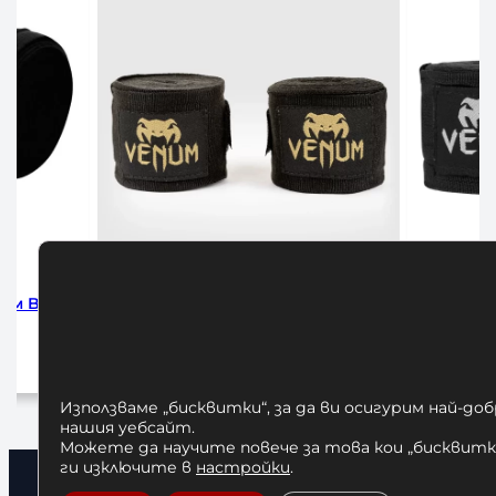
интове за Бокс Venum 4м
Бинтове за Бокс Venum Bl
Black/Gold
10,00
€
/ 19,56 лв.
12,00
€
/ 23,47 лв.
Добавяне в количката
Добавяне в количката
Използваме „бисквитки“, за да ви осигурим най-до
нашия уебсайт.
Можете да научите повече за това кои „бисквитки
ги изключите в
настройки
.