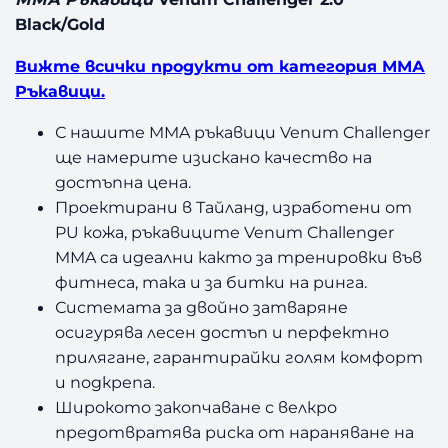
Black/Gold
Вижте всички продукти от категория ММА
Ръкавици.
С нашите MMA ръкавици Venum Challenger
ще намерите изискано качество на
достъпна цена.
Проектирани в Тайланд, изработени от
PU кожа, ръкавиците Venum Challenger
MMA са идеални както за тренировки във
фитнеса, така и за битки на ринга.
Системата за двойно затваряне
осигурява лесен достъп и перфектно
прилягане, гарантирайки голям комфорт
и подкрепа.
Широкото закопчаване с велкро
предотвратява риска от нараняване на