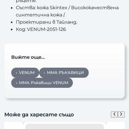
ръцете.
Съства: кожа Skintex / Висококачествена
синтетична кожа /.
Проектирани в Тайланд.
Код: VENUM-2051-126
Вижте още…
VENUM
ММА РЪКАВИЦИ
ММА Ръкавици VENUM
Може да харесате също