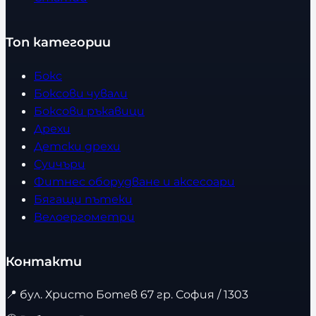
Топ категории
Бокс
Боксови чували
Боксови ръкавици
Дрехи
Детски дрехи
Суичъри
Фитнес оборудване и аксесоари
Бягащи пътеки
Велоергометри
Контакти
📍
бул. Христо Ботев 67 гр. София / 1303