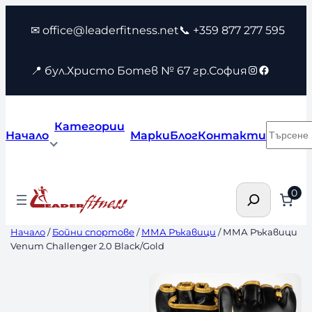
Към
✉ office@leaderfitness.net
📞 +359 877 277 595
съдържанието
Instagram
Faceboo
📍 бул.Христо Ботев № 67 гр.София
Категории
Търсен
Начало
Марки
Блог
Контакти
Търсене
0
Начало
/
Бойни спортове
/
ММА Ръкавици
/ ММА Ръкавици
Venum Challenger 2.0 Black/Gold