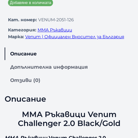
Добавяне в количката
Кат. номер:
VENUM-2051-126
Категория:
ММА Ръкавици
Марка:
Venum | Официален Вносител за България
Описание
Допълнителна информация
Отзиви (0)
Описание
ММА Ръкавици Venum
Challenger 2.0 Black/Gold
ММА Ръкавици
Venum Challenger 2.0