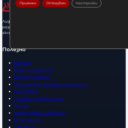
Приемам
Отказвам
Настройки
Лидерфитнес е водещ вносител и представител на голямо
разнообразие от бойна екипировка, фитнес уреди и
аксесоари.
Полезно
Начало
Нови продукти
Общи условия
Политика за поверителност
Доставка
Условия за връщане
За нас
Оборудвани обекти
Контакти
Статии