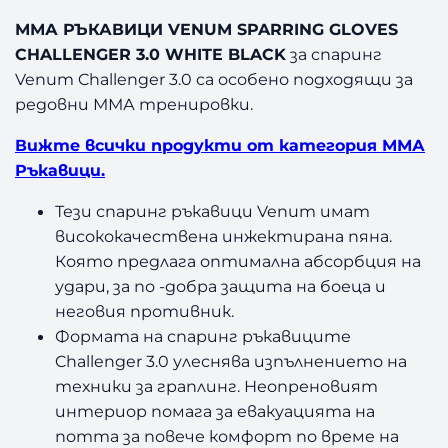
ММА РЪКАВИЦИ VENUM SPARRING GLOVES
CHALLENGER 3.0 WHITE BLACK
за спаринг
Venum Challenger 3.0 са особено подходящи за
редовни ММА тренировки.
Вижте всички продукти от категория ММА
Ръкавици.
Тези спаринг ръкавици Venum имат
висококачествена инжектирана пяна.
Която предлага оптимална абсорбция на
удари, за по -добра защита на боеца и
неговия противник.
Формата на спаринг ръкавиците
Challenger 3.0 улеснява изпълнението на
техники за граплинг. Неопреновият
интериор помага за евакуацията на
потта за повече комфорт по време на