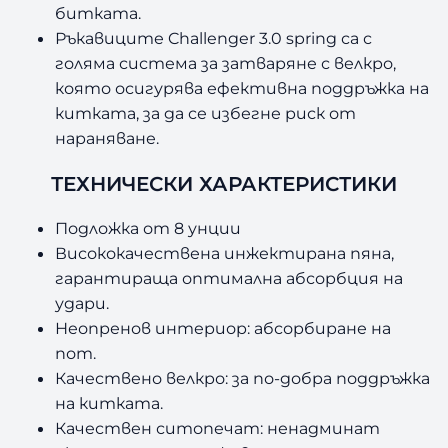
битката.
Ръкавиците Challenger 3.0 spring са с
голяма система за затваряне с велкро,
която осигурява ефективна поддръжка на
китката, за да се избегне риск от
нараняване.
ТЕХНИЧЕСКИ ХАРАКТЕРИСТИКИ
Подложка от 8 унции
Висококачествена инжектирана пяна,
гарантираща оптимална абсорбция на
удари.
Неопренов интериор: абсорбиране на
пот.
Качествено велкро: за по-добра поддръжка
на китката.
Качествен ситопечат: ненадминат