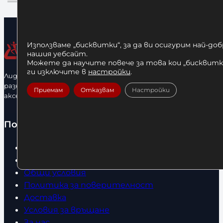
Използваме „бисквитки“, за да ви осигурим най-до
нашия уебсайт.
Можете да научите повече за това кои „бисквитки
ги изключите в
настройки
.
Лидерфитнес е водещ вносител и представител на голямо
разнообразие от бойна екипировка, фитнес уреди и
Приемам
Отказвам
Настройки
аксесоари.
Полезно
Начало
Нови продукти
Общи условия
Политика за поверителност
Доставка
Условия за връщане
За нас