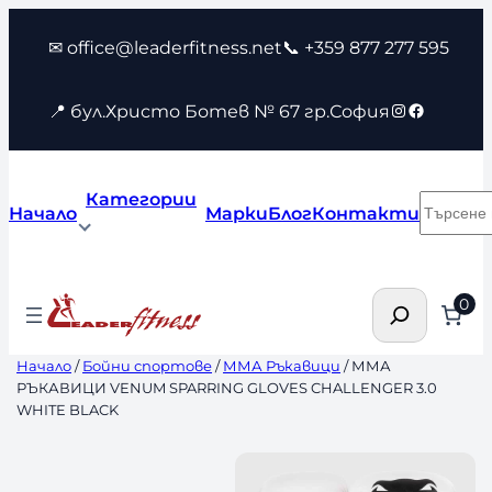
Към
✉ office@leaderfitness.net
📞 +359 877 277 595
съдържанието
Instagram
Faceboo
📍 бул.Христо Ботев № 67 гр.София
Категории
Търсен
Начало
Марки
Блог
Контакти
Търсене
0
Начало
/
Бойни спортове
/
ММА Ръкавици
/ ММА
РЪКАВИЦИ VENUM SPARRING GLOVES CHALLENGER 3.0
WHITE BLACK