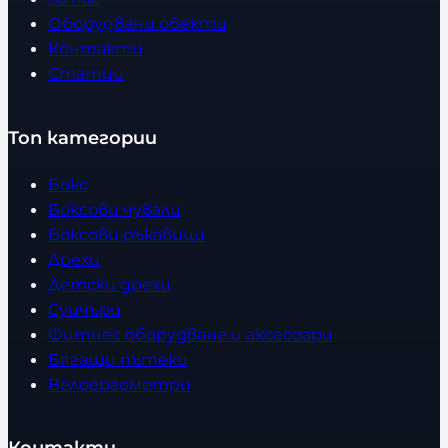
Оборудвани обекти
Контакти
Статии
Топ категории
Бокс
Боксови чували
Боксови ръкавици
Дрехи
Детски дрехи
Суичъри
Фитнес оборудване и аксесоари
Бягащи пътеки
Велоергометри
Контакти