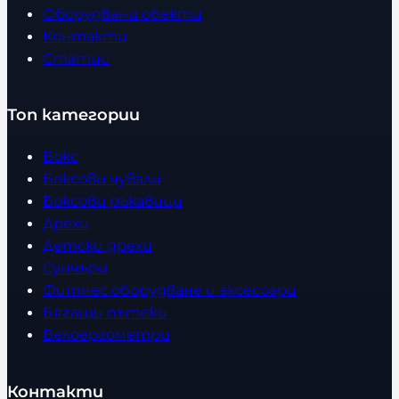
Оборудвани обекти
Контакти
Статии
Топ категории
Бокс
Боксови чували
Боксови ръкавици
Дрехи
Детски дрехи
Суичъри
Фитнес оборудване и аксесоари
Бягащи пътеки
Велоергометри
Контакти