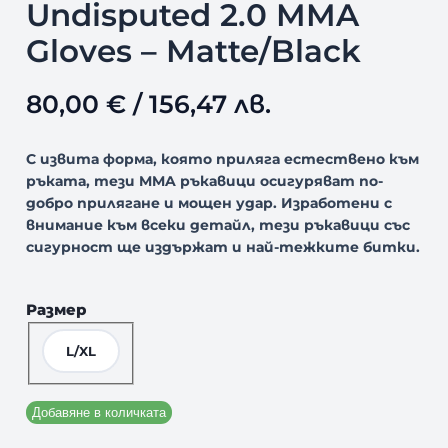
Undisputed 2.0 MMA
Gloves – Matte/Black
80,00
€
/ 156,47 лв.
С извита форма, която приляга естествено към
ръката, тези MMA ръкавици осигуряват по-
добро прилягане и мощен удар. Изработени с
внимание към всеки детайл, тези ръкавици със
сигурност ще издържат и най-тежките битки.
Размер
L/XL
Добавяне в количката