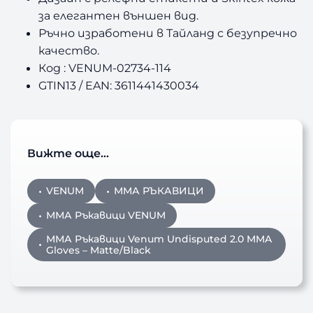
за елегантен външен вид.
Ръчно изработени в Тайланд с безупречно
качество.
Код : VENUM-02734-114
GTIN13 / EAN: 3611441430034
Вижте още…
VENUM
ММА РЪКАВИЦИ
ММА Ръкавици VENUM
ММА Ръкавици Venum Undisputed 2.0 MMA
Gloves – Matte/Black