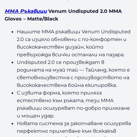
ММА Ръкавици
Venum Undisputed 2.0 MMA
Gloves – Matte/Black
Нашите MMA ръкавици Venum Undisputed
2.0 са изцяло обновени с по-комфортен и
висококачествен дизайн, който
превъзхожда всички останали на пазара.
Undisputed 2.0 се произвеждат в
родината на муай тай — Тайланд, която е
световноизвестна с производството на
висококачествена бойна екипировка.
С извита форма, която приляга
естествено към ръката, тези MMA
ръкавици осигуряват по-добро прилягане
и мощен удар.
Новата система за закопчаване осигурява
перфектно прилепване към всякакъв