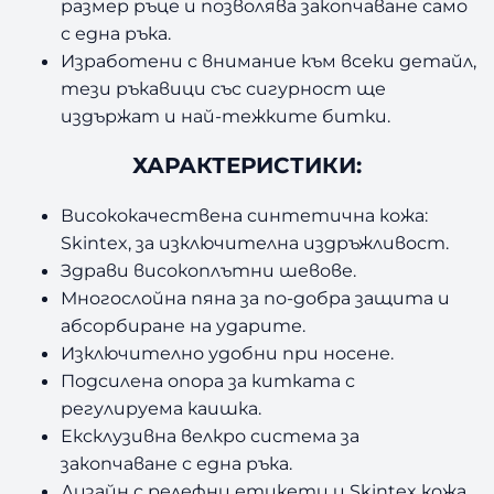
размер ръце и позволява закопчаване само
с една ръка.
Изработени с внимание към всеки детайл,
тези ръкавици със сигурност ще
издържат и най-тежките битки.
ХАРАКТЕРИСТИКИ:
Висококачествена синтетична кожа:
Skintex, за изключителна издръжливост.
Здрави високоплътни шевове.
Многослойна пяна за по-добра защита и
абсорбиране на ударите.
Изключително удобни при носене.
Подсилена опора за китката с
регулируема каишка.
Ексклузивна велкро система за
закопчаване с една ръка.
Дизайн с релефни етикети и Skintex кожа