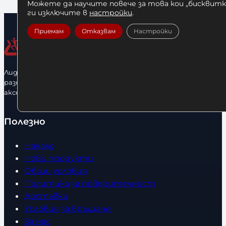
Можете да научите повече за това кои „бисквитки
ги изключите в
настройки
.
Приемам
Отказвам
Настройки
Лидерфитнес е водещ вносител и представител на голямо
разнообразие от бойна екипировка, фитнес уреди и
аксесоари.
Полезно
Начало
Нови продукти
Общи условия
Политика за поверителност
Доставка
Условия за връщане
За нас