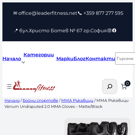
Към
✉ office@leaderfitness.net
📞 +359 877 277 595
съдържанието
Instagram
Faceboo
📍 бул.Христо Ботев № 67 гр.София
Категории
Търсен
Начало
Марки
Блог
Контакти
Търсене
0
Начало
/
Бойни спортове
/
ММА Ръкавици
/ ММА Ръкавици
Venum Undisputed 2.0 MMA Gloves – Matte/Black