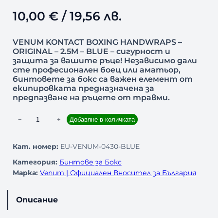
10,00
€
/ 19,56 лв.
VENUM KONTACT BOXING HANDWRAPS –
ORIGINAL – 2.5M – BLUE – сигурност и
защита за вашите ръце! Независимо дали
сте професионален боец или аматьор,
бинтовете за бокс са важен елемент от
екипировката предназначена за
предпазване на ръцете от травми.
к
−
+
Добавяне в количката
о
л
Кат. номер:
EU-VENUM-0430-BLUE
и
Категория:
Бинтове за Бокс
ч
Марка:
Venum | Официален Вносител за България
е
с
т
Описание
в
о