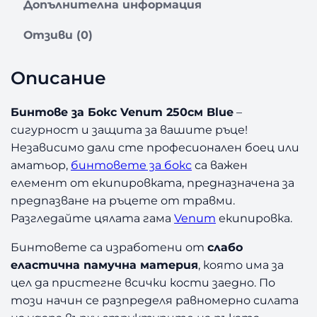
Допълнителна информация
з
а
Отзиви (0)
Б
И
Описание
Н
Т
О
Бинтове за Бокс Venum 250см Blue
–
В
сигурност и защита за вашите ръце!
Е
Независимо дали сте професионален боец или
З
аматьор,
бинтовете за бокс
са важен
А
елемент от екипировката, предназначена за
Б
предпазване на ръцете от травми.
О
К
Разгледайте цялата гама
Venum
екипировка.
С
Бинтовете са изработени от
слабо
V
E
еластична памучна материя
, която има за
N
цел да пристегне всички кости заедно. По
U
този начин се разпределя равномерно силата
M