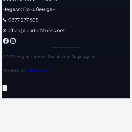
Неделя: Почивен ден
📞
0877 277 595
✉
office@leaderfitness.net
Facebook
Instagram
© 2026 Лидерфитнес. Всички права запазени.
Powered by
WebStation™