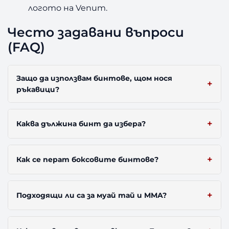
логото на Venum.
Често задавани въпроси
(FAQ)
Защо да използвам бинтове, щом нося
ръкавици?
Каква дължина бинт да избера?
Как се перат боксовите бинтове?
Подходящи ли са за муай тай и MMA?