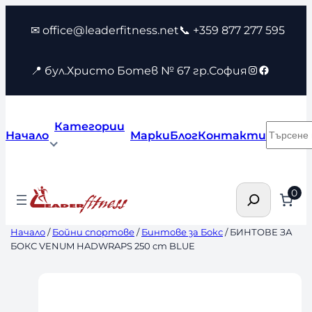
Към
✉ office@leaderfitness.net
📞 +359 877 277 595
съдържанието
Instagram
Faceboo
📍 бул.Христо Ботев № 67 гр.София
Категории
Търсен
Начало
Марки
Блог
Контакти
Търсене
0
Начало
/
Бойни спортове
/
Бинтове за Бокс
/ БИНТОВЕ ЗА
БОКС VENUM HADWRAPS 250 cm BLUE