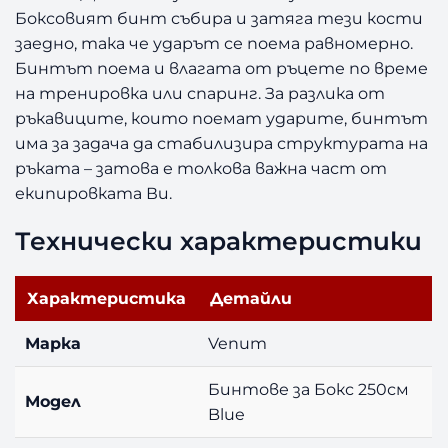
Боксовият бинт събира и затяга тези кости
заедно, така че ударът се поема равномерно.
Бинтът поема и влагата от ръцете по време
на тренировка или спаринг. За разлика от
ръкавиците, които поемат ударите, бинтът
има за задача да стабилизира структурата на
ръката – затова е толкова важна част от
екипировката Ви.
Технически характеристики
Характеристика
Детайли
Марка
Venum
Бинтове за Бокс 250см
Модел
Blue