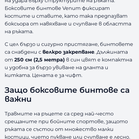
на удара върху структурите на ръката.
H
Боксовите бинтове Venum фиксират
A
костите и ставите, като така предпазват
D
боксьора от навяхване и счупване в областта
W
R
на ръката.
A
С цел бързо и сигурно пристягане, бинтовете
P
S
са снабдени с
велкро закрепване
. Дължината
2
от
250 см (2,5 метра)
в син цвят е компактна
5
и удобна за бързо увиване на дланта и
0
китката. Цената е за чифт.
c
m
Защо боксовите бинтове са
B
важни
L
U
E
Травмите на ръцете са сред най-често
срещаните при бойните спортове, защото
ръката се състои от множество малки
костици, чието пукване или счупване е лесно.