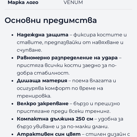
Марка лого
VENUM
Основни предимства
Надеждна защита
– фиксира костите и
ставите, предпазвайки от навяхване и
счупване.
Равномерно разпределение на удара
–
пристяга всички кости заедно за по-
добра стабилност.
Дишаща материя
– поема влагата и
осигурява комфорт по време на
тренировка.
Велкро закрепване
– бързо и прецизно
пристягане преди всеки тренинг.
Компактна дължина 250 см
– удобна за
бързо увиване и за по-малки длани.
Атрактивен син цвят
– стилен дизайн с