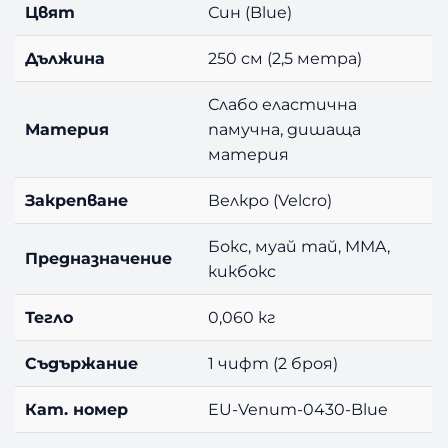
Цвят
Син (Blue)
Дължина
250 см (2,5 метра)
Слабо еластична
Материя
памучна, дишаща
материя
Закрепване
Велкро (Velcro)
Бокс, муай тай, MMA,
Предназначение
кикбокс
Тегло
0,060 кг
Съдържание
1 чифт (2 броя)
Кат. номер
EU-Venum-0430-Blue