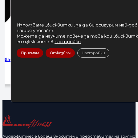
Използваме „бисквитки“, за да ви осигурим най-до
нашия уебсайт.
Можете да научите повече за това кои „бисквитки
ги изключите в
настройки
.
Приемам
Отказвам
Настройки
 Black
Бинтове за Бокс Venum 4м
Бинтове за
Black/Gold
1
12,00
€
/ 23,47 лв.
До
Добавяне в количката
Лидерфитнес е водещ вносител и представител на голямо