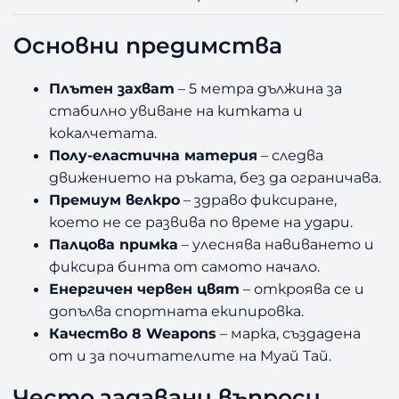
Основни предимства
Плътен захват
– 5 метра дължина за
стабилно увиване на китката и
кокалчетата.
Полу-еластична материя
– следва
движението на ръката, без да ограничава.
Премиум велкро
– здраво фиксиране,
което не се развива по време на удари.
Палцова примка
– улеснява навиването и
фиксира бинта от самото начало.
Енергичен червен цвят
– откроява се и
допълва спортната екипировка.
Качество 8 Weapons
– марка, създадена
от и за почитателите на Муай Тай.
Често задавани въпроси