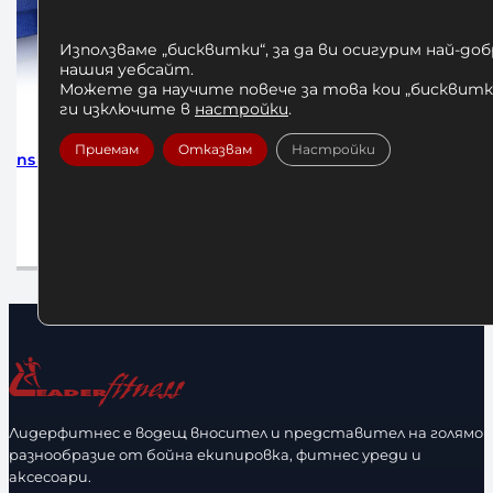
Използваме „бисквитки“, за да ви осигурим най-до
нашия уебсайт.
Можете да научите повече за това кои „бисквитки
ги изключите в
настройки
.
Приемам
Отказвам
Настройки
e 255см
Бинтове за Бокс Adidas Pink 255 см
Бинтове 
10,23
€
/ 20,01 лв.
Добавяне в количката
До
Лидерфитнес е водещ вносител и представител на голямо
разнообразие от бойна екипировка, фитнес уреди и
аксесоари.