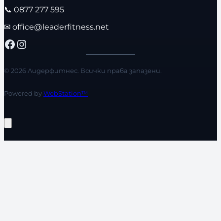
📞
0877 277 595
✉
office@leaderfitness.net
Facebook
Instagram
© 2026 Лидерфитнес. Всички права запазени.
Powered by
WebStation™