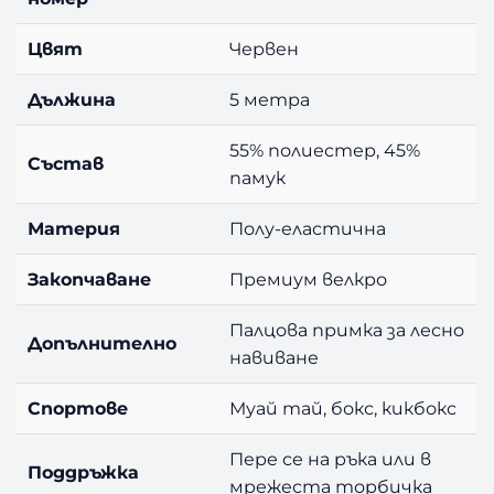
Цвят
Червен
Дължина
5 метра
55% полиестер, 45%
Състав
памук
Материя
Полу-еластична
Закопчаване
Премиум велкро
Палцова примка за лесно
Допълнително
навиване
Спортове
Муай тай, бокс, кикбокс
Пере се на ръка или в
Поддръжка
мрежеста торбичка