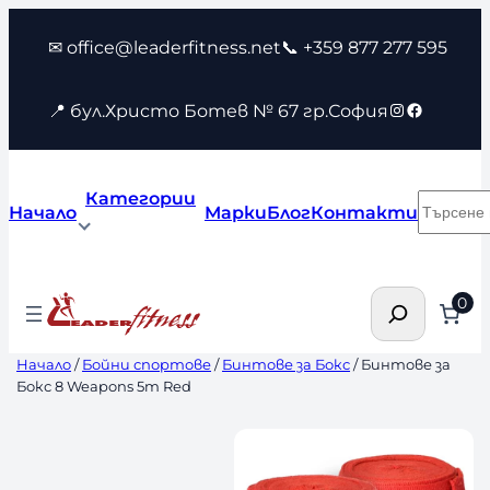
Към
✉ office@leaderfitness.net
📞 +359 877 277 595
съдържанието
Instagram
Faceboo
📍 бул.Христо Ботев № 67 гр.София
Категории
Търсен
Начало
Марки
Блог
Контакти
Търсене
0
Начало
/
Бойни спортове
/
Бинтове за Бокс
/ Бинтове за
Бокс 8 Weapons 5m Red