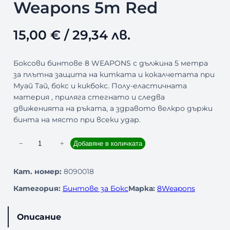
Weapons 5m Red
15,00
€
/ 29,34 лв.
Боксови бинтове 8 WEAPONS с дължина 5 метра
за плътна защита на китката и кокалчетата при
Муай Тай, бокс и кикбокс. Полу-еластичната
материя , приляга стегнато и следва
движенията на ръката, а здравото велкро държи
бинта на място при всеки удар.
к
−
+
Добавяне в количката
о
л
Кат. номер:
8090018
и
Категория:
Бинтове за Бокс
Марка:
8Weapons
ч
е
с
Описание
т