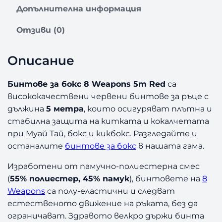
в
Допълнителна информация
о
з
Отзиви (0)
а
Б
Описание
и
н
т
Бинтове за бокс 8 Weapons 5m Red
са
о
висококачествени червени бинтове за ръце с
в
дължина
5 метра
, които осигуряват плътна и
е
стабилна защита на китката и кокалчетата
з
при Муай Тай, бокс и кикбокс. Разгледайте и
а
останалите
бинтове за бокс
в нашата гама.
Б
о
Изработени от памучно-полиестерна смес
к
(
55% полиестер, 45% памук
), бинтовете на
8
с
8
Weapons
са полу-еластични и следват
W
естественото движение на ръката, без да
e
ограничават. Здравото велкро държи бинта