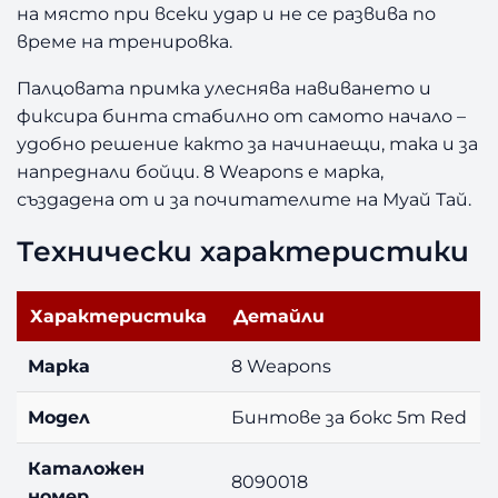
a
на място при всеки удар и не се развива по
p
време на тренировка.
o
n
Палцовата примка улеснява навиването и
s
фиксира бинта стабилно от самото начало –
5
удобно решение както за начинаещи, така и за
m
напреднали бойци. 8 Weapons е марка,
R
e
създадена от и за почитателите на Муай Тай.
d
Технически характеристики
Характеристика
Детайли
Марка
8 Weapons
Модел
Бинтове за бокс 5m Red
Каталожен
8090018
номер