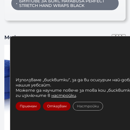
БИНТОВЕ ЗА БОКС HAYABUSA PERFECT
STRETCH HAND WRAPS BLACK
Може да харесате също
Използваме „бисквитки“, за да ви осигурим най-до
нашия уебсайт.
Можете да научите повече за това кои „бисквитки
ги изключите в
настройки
.
Приемам
Отказвам
Настройки