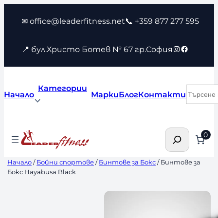
Към
✉ office@leaderfitness.net
📞 +359 877 277 595
съдържанието
Instagram
Faceboo
📍 бул.Христо Ботев № 67 гр.София
Категории
Търсен
Начало
Марки
Блог
Контакти
Търсене
0
Начало
/
Бойни спортове
/
Бинтове за Бокс
/ Бинтове за
Бокс Hayabusa Black