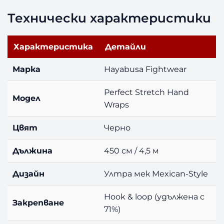
Технически характеристики
Характеристика
Детайли
Марка
Hayabusa Fightwear
Perfect Stretch Hand
Модел
Wraps
Цвят
Черно
Дължина
450 см / 4,5 м
Дизайн
Ултра мек Mexican-Style
Hook & loop (удължена с
Закрепване
71%)