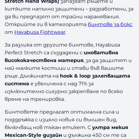
Stretch Hand Wraps)
запазват ръцете и
китките напълно защитени – разработени, за
да ви предпазят от трайни наранявания.
Открийте ги в категорията
бинтове за бокс
от
Hayabusa Fightwear
.
За разлика от другите бинтове, Hayabusa
Perfect Stretch са създадени с
иновативна
висококачествена материя
, за да защитят и
най-малките костици и стави във вашите
ръце. Дължината на
hook & loop залепващата
система
е увеличена с над 71% за
изключително сигурно закрепване по всяко
време на тренировка.
Бинтовете предлагат оптимална сила и
поддръжка с изцяло новия си външен вид,
включващ нов тъкан етикет. С
ултра мекия
Mexican-Style дизайн
и дължина 450 см те са