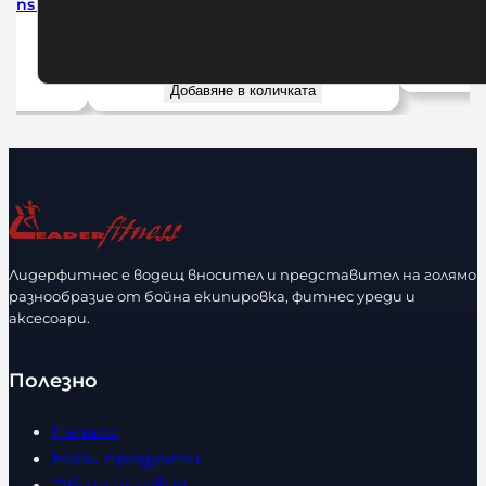
ns 5m
Бинтове за Бокс Adidas Pink 255 см
Бинтове за
10,23
€
/ 20,01 лв.
Добавяне в количката
До
Лидерфитнес е водещ вносител и представител на голямо
разнообразие от бойна екипировка, фитнес уреди и
аксесоари.
Полезно
Начало
Нови продукти
Общи условия