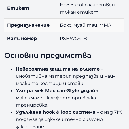
Нов висококачествен
Етикет
тъкан етикет
Предназначение
Бокс, муай тай, MMA
Кат. номер
PSHWO4-B
Основни предимства
Невероятна защита на ръцете
–
иновативна материя предпазва и най-
малките костици и стави.
Ултра мек Mexican-Style дизайн
–
максимален комфорт при всяка
тренировка.
Удължена hook & loop система
– с над 71%
по-дълга за изключително сигурно
закрепване.