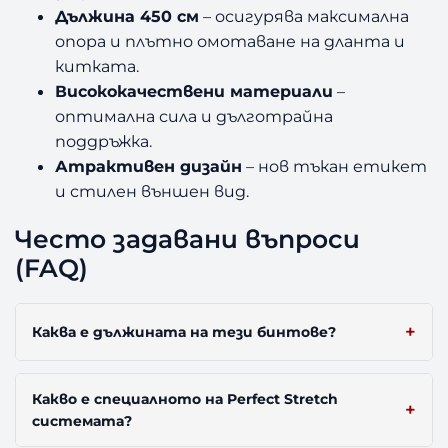
Дължина 450 см
– осигурява максимална
опора и плътно омотаване на дланта и
китката.
Висококачествени материали
–
оптимална сила и дълготрайна
поддръжка.
Атрактивен дизайн
– нов тъкан етикет
и стилен външен вид.
Често задавани въпроси
(FAQ)
Каква е дължината на тези бинтове?
Какво е специалното на Perfect Stretch
системата?