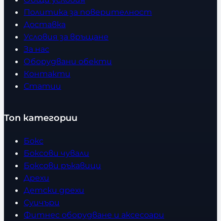
Политика за поверителност
Доставка
Условия за връщане
За нас
Оборудвани обекти
Контакти
Статии
Топ категории
Бокс
Боксови чували
Боксови ръкавици
Дрехи
Детски дрехи
Суичъри
Фитнес оборудване и аксесоари