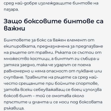
сред най-добре изглеждащите бинтове на
пазара.
Защо боксовите бинтове са
важни
Бинтовете за бокс са важен елемент от
екипировката, предназначена за предпазване
на ръцете от травми. Ръката се състои от
множество костици, а бинтът ги събира и
затяга заедно, така че ударът се поема
равномерно и няма опасност от пукване или
счупване. Травмите на ръцете са сред най-
често срещаните при бойните спортове,
затова всеки себеуважаващ се боец използва
боксов бинт – той се омотава около
пръстите и дланта и се носи под боксовата
ръкавица.