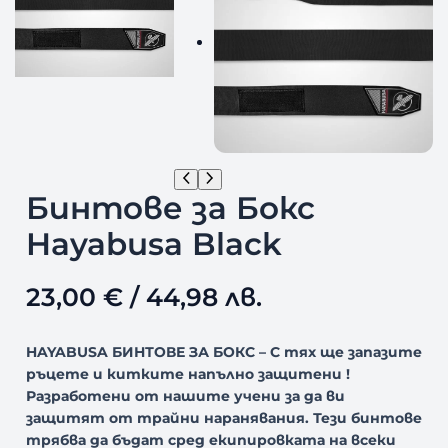
Бинтове за Бокс
Hayabusa Black
23,00
€
/ 44,98 лв.
HAYABUSA
БИНТОВЕ ЗА БОКС
– С тях ще запазите
ръцете и китките напълно защитени !
Разработени от нашите учени за да ви
защитят от трайни наранявания. Тези бинтове
трябва да бъдат сред екипировката на всеки