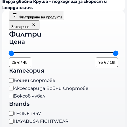
Бърза двойна Круша – подходяща за скорост и
координация.
Филтриране на продукти
Затваряне
Филтри
Цена
Категория
К
Бойни спортове
а
Аксесоари за Бойни Спортове
т
Боксов чувал
е
Brands
г
B
LEONE 1947
о
r
HAYABUSA FIGHTWEAR
р