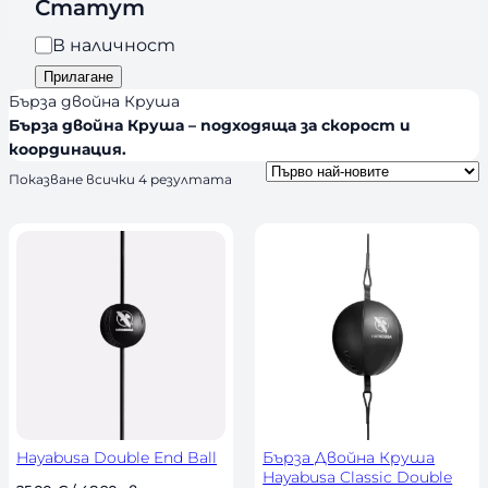
a
Статут
и
n
я
Н
В наличност
d
а
Прилагане
s
л
Бърза двойна Круша
и
Бърза двойна Круша – подходяща за скорост и
координация.
ч
н
S
Показване всички 4 резултата
o
о
r
с
t
т
e
d
b
y
l
a
t
e
s
t
Hayabusa Double End Ball
Бърза Двойна Круша
Hayabusa Classic Double