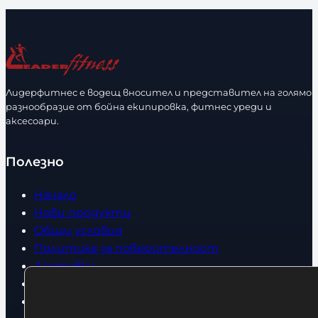
л
л
и
и
ч
ч
е
е
с
с
Лидерфитнес е водещ вносител и представител на голямо
т
т
разнообразие от бойна екипировка, фитнес уреди и
в
в
аксесоари.
о
о
Полезно
Начало
Нови продукти
Общи условия
Политика за поверителност
Доставка
Условия за връщане
За нас