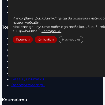
Оборудвани обекти
Контакти
Статии
Използваме „бисквитки“, за да ви осигурим най-до
нашия уебсайт.
Топ категории
Можете да научите повече за това кои „бисквитки
ги изключите в
настройки
.
Бокс
Приемам
Отказвам
Настройки
Боксови чували
Боксови ръкавици
Дрехи
Детски дрехи
Суичъри
Фитнес оборудване и аксесоари
Бягащи пътеки
Велоергометри
Контакти