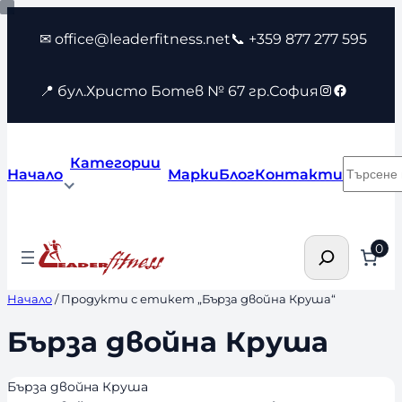
Към
✉ office@leaderfitness.net
📞 +359 877 277 595
съдържанието
Instagram
Faceboo
📍 бул.Христо Ботев № 67 гр.София
Категории
Търсен
Начало
Марки
Блог
Контакти
Търсене
0
Начало
/ Продукти с етикет „Бърза двойна Круша“
Бърза двойна Круша
Бърза двойна Круша