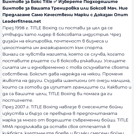
Бинтове за Бокс Title ✅ Изберете Подходяшите
Бинтове за Вашата Тренировка или Боксов Мач. Ние
Предлагаме Само Качествени Марки с Доказан Опит
Leaderfitness.net
През 1998 г. TITLE Boxing си постави за цел да се
утвърди като лидер в боксовата индустрия. Чрез
дизайн на екипировка, почтеност в бизнеса и
цялостната им ангажираност към спорта.
Винаги се чувства магията, която се случва, когато
поставите ръцете си в боксови ръкавици. Усещате
силата им и едновременно с това осъзнавате своята
собствена. Боксът дава надежда на някои. Променя
живота на други. Създава шампиони от онези малцина,
които са готови да изпитат границите си. Каквито и
да са вашите цели, TITLE Boxing ви помага да ги
постигнете.
През 2007 г. TITLE Boxing навлезе в смесените бойни
изкуства и бързо се превърна в предпочитаната
марка за много от водещите съвременни бойци. TITLE
MMA продължава да оставя своя отпечатък в
кикбокса, клетъчните боеве и всички смесени бойни