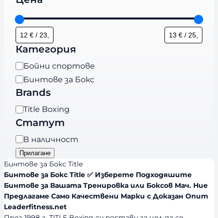
Категория
К
Бойни спортове
а
Бинтове за Бокс
т
Brands
е
B
Title Boxing
г
r
Статут
о
a
р
Н
В наличност
n
и
а
Прилагане
d
я
л
Бинтове за Бокс Title
s
и
Бинтове за Бокс Title ✅ Изберете Подходяшите
Бинтове за Вашата Тренировка или Боксов Мач. Ние
ч
Предлагаме Само Качествени Марки с Доказан Опит
н
Leaderfitness.net
о
През 1998 г. TITLE Boxing си постави за цел да се