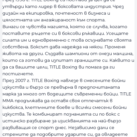
с
утвърди като лидер в боксовата индустрия. Чрез
т
дизайн на екипировка, почтеност в бизнеса и
цялостната им ангажираност към спорта.
Винаги се чувства магията, която се случва, когато
поставите ръцете си в боксови ръкавици. Усещате
силата им и едновременно с това осъзнавате своята
собствена. Боксът дава надежда на някои. Променя
живота на други. Създава шампиони от онези малцина,
които са готови да изпитат границите си. Каквито и
да са вашите цели, TITLE Boxing ви помага да ги
постигнете.
През 2007 г. TITLE Boxing навлезе в смесените бойни
изкуства и бързо се превърна в предпочитаната
марка за много от водещите съвременни бойци. TITLE
MMA продължава да оставя своя отпечатък в
кикбокса, клетъчните боеве и всички смесени бойни
изкуства. Те комбинират познанията си по бокс с
истинско разбиране за изискванията на най-бързо
развиващия се спорт днес. Независимо дали се
стремите да подобрите ударите си, да овладеете