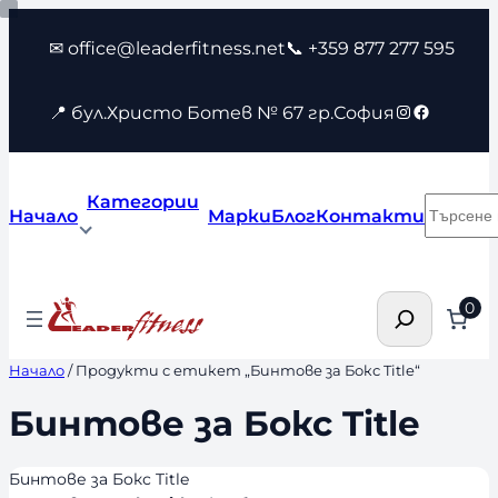
Към
✉ office@leaderfitness.net
📞 +359 877 277 595
съдържанието
Instagram
Faceboo
📍 бул.Христо Ботев № 67 гр.София
Категории
Търсен
Начало
Марки
Блог
Контакти
Търсене
0
Начало
/ Продукти с етикет „Бинтове за Бокс Title“
Бинтове за Бокс Title
Бинтове за Бокс Title