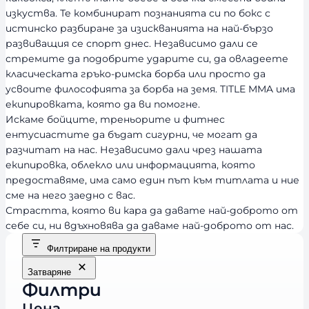
изкуства. Те комбинират познанията си по бокс с
истинско разбиране за изискванията на най-бързо
развиващия се спорт днес. Независимо дали се
стремите да подобрите ударите си, да овладеете
класическата гръко-римска борба или просто да
усвоите философията за борба на земя. TITLE MMA има
екипировката, която да ви помогне.
Искаме бойците, треньорите и фитнес
ентусиастите да бъдат сигурни, че могат да
разчитат на нас. Независимо дали чрез нашата
екипировка, облекло или информацията, която
предоставяме, има само един път към титлата и ние
сме на него заедно с вас.
Страстта, която ви кара да давате най-доброто от
себе си, ни вдъхновява да даваме най-доброто от нас.
Филтриране на продукти
Затваряне
Филтри
Цена