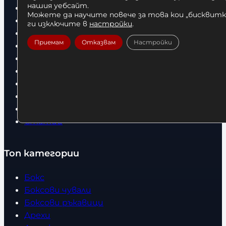
нашия уебсайт.
Начало
Можете да научите повече за това кои „бисквитки
Нови продукти
ги изключите в
настройки
.
Общи условия
Приемам
Отказвам
Настройки
Политика за поверителност
Доставка
Условия за връщане
За нас
Оборудвани обекти
Контакти
Статии
Топ категории
Бокс
Боксови чували
Боксови ръкавици
Дрехи