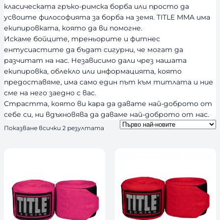
класическата гръко-римска борба или просто да
усвоите философията за борба на земя. TITLE MMA има
екипировката, която да ви помогне.
Искаме бойците, треньорите и фитнес
ентусиастите да бъдат сигурни, че могат да
разчитат на нас. Независимо дали чрез нашата
екипировка, облекло или информацията, която
предоставяме, има само един път към титлата и ние
сме на него заедно с вас.
Страстта, която ви кара да давате най-доброто от
себе си, ни вдъхновява да даваме най-доброто от нас.
S
Показване всички 2 резултата
o
r
t
e
d
b
y
l
a