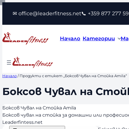
Към
✉ office@leaderfitness.net
📞 +359 877 277 59
съдържанието
Начало
Категории
Ма
Начало
/ Продукти с етикет „Боксов Чувал на Стойка Amila“
Боксов Чувал на Стой
Боксов Чувал на Стойка Amila
Боксов чувал на стойка за домашни или професи
Leaderfintess.net