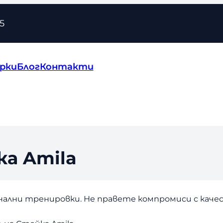
5
рки
Блог
Контакти
ка Amila
онални тренировки. Не правете компромиси с кач