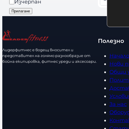
и
а
−
+
Изчерпан
К
d
я
л
о
Прилагане
s
и
л
ч
и
н
ч
Полезно
о
е
с
Лидерфитнес е водещ вносител и
с
Начал
представител на голямо разнообразие от
т
т
бойна екипировка, фитнес уреди и аксесоари.
Нови 
в
Общи 
о
Полит
Доста
Услови
За нас
Обору
Конта
Стат