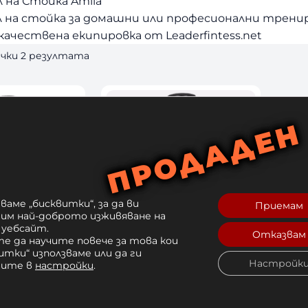
л на Стойка Amila
л на стойка за домашни или професионални трени
ачествена екипировка от Leaderfintess.net
S
ички 2 резултата
o
r
t
e
d
b
y
l
a
ваме „бисквитки“, за да ви
Приемам
t
рим най-доброто изживяване на
e
 уебсайт.
Отказвам
s
е да научите повече за това кои
ал на Стойка
Боксов Чувал на Стойка
t
итки“ използваме или да ги
Настройк
Amila
чите в
настройки
.
99 лв. 
280,00 
€
 / 547,63 лв. 