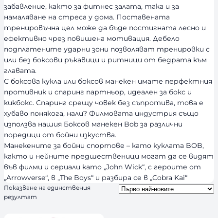
забавление, както за фитнес залата, така и за
намаляване на стреса у дома. Поставената
тренировъчна цел може да бъде постигната лесно и
ефективно чрез повишена мотивация. Дебело
подплатените ударни зони позволяват тренировки с
или без боксови ръкавици и ритници от бедрата към
главата.
С боксова кукла или боксов манекен имате перфектния
противник и спаринг партньор, идеален за бокс и
кикбокс. Спаринг срещу човек без съпротива, това е
хубаво понякога, нали? Филмовата индустрия също
използва нашия Боксов манекен Bob за различни
поредици от бойни изкуства.
Манекените за бойни спортове – като куклата BOB,
както и нейните предшественици могат да се видят
във филми и сериали като „John Wick“, с героите от
„Arrowverse“, в „The Boys“ и разбира се в „Cobra Kai“
Показване на единствения
резултат