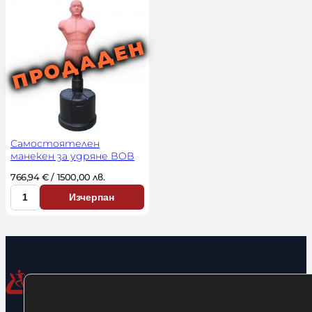
Самостоятелен
манекен за удряне BOB
766,94 
€
 / 1500,00 лв. 
Изчерпан
К
о
л
и
ч
е
с