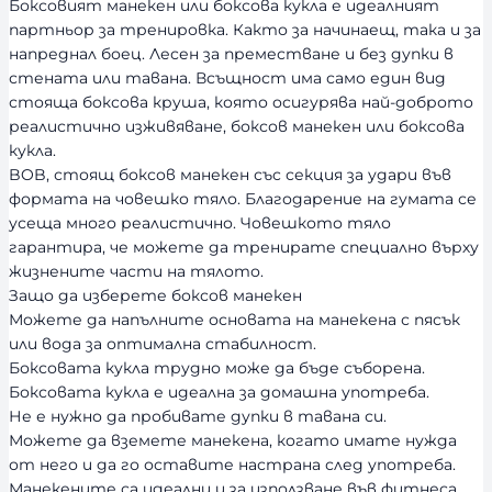
Боксовият манекен или боксова кукла е идеалният
партньор за тренировка. Както за начинаещ, така и за
напреднал боец. Лесен за преместване и без дупки в
стената или тавана. Всъщност има само един вид
стояща боксова круша, която осигурява най-доброто
реалистично изживяване, боксов манекен или боксова
кукла.
BOB, стоящ боксов манекен със секция за удари във
формата на човешко тяло. Благодарение на гумата се
усеща много реалистично. Човешкото тяло
гарантира, че можете да тренирате специално върху
жизнените части на тялото.
Защо да изберете боксов манекен
Можете да напълните основата на манекена с пясък
или вода за оптимална стабилност.
Боксовата кукла трудно може да бъде съборена.
Боксовата кукла е идеална за домашна употреба.
Не е нужно да пробивате дупки в тавана си.
Можете да вземете манекена, когато имате нужда
от него и да го оставите настрана след употреба.
Манекените са идеални и за използване във фитнеса