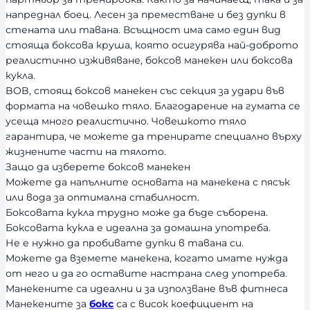
ч
напреднал боец. Лесен за преместване и без дупки в
н
стената или тавана. Всъщност има само един вид
о
стояща боксова круша, която осигурява най-доброто
с
реалистично изживяване, боксов манекен или боксова
т
кукла.
BOB, стоящ боксов манекен със секция за удари във
формата на човешко тяло. Благодарение на гумата се
усеща много реалистично. Човешкото тяло
гарантира, че можете да тренирате специално върху
жизнените части на тялото.
Защо да изберете боксов манекен
Можете да напълните основата на манекена с пясък
или вода за оптимална стабилност.
Боксовата кукла трудно може да бъде съборена.
Боксовата кукла е идеална за домашна употреба.
Не е нужно да пробивате дупки в тавана си.
Можете да вземете манекена, когато имате нужда
от него и да го оставите настрана след употреба.
Манекените са идеални и за използване във фитнеса
Манекените за
бокс
са с висок коефициент на