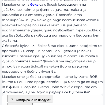
Манекените за
бокс
са с висок коефициент на
забавление, както за фитнес залата, така и за
намаляване на стреса у дома. Поставената
тренировъчна цел може да бъде постигната лесно и
ефективно чрез повишена мотивация. Дебело
подплатените ударни зони позволяват тренировки с
или без боксови ръкавици и ритници от бедрата към
главата.
С боксова кукла или боксов манекен имате перфектния
противник и спаринг партньор, идеален за бокс и
кикбокс. Спаринг срещу човек без съпротива, това е
хубаво понякога, нали? Филмовата индустрия също
използва нашия Боксов манекен Bob за различни
поредици от бойни изкуства.
Манекените за бойни спортове – като куклата BOB,
както и нейните предшественици могат да се видят
във филми и сериали като „John Wick“, с героите от
„Arrowverse“, в „The Boys“ и разбира се в „Cobra Kai“
Филтриране на продукти