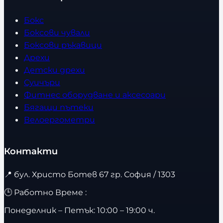
Бокс
Боксови чували
Боксови ръкавици
Дрехи
Детски дрехи
Суичъри
Фитнес оборудване и аксесоари
Бягащи пътеки
Велоергометри
Контакти
📍
бул. Христо Ботев 67 гр. София / 1303
🕒 Работно Време :
Понеделник – Петък: 10:00 – 19:00 ч.