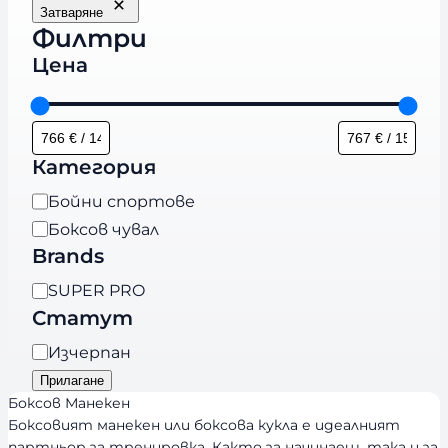
Затваряне
Филтри
Цена
Категория
К
Бойни спортове
а
Боксов чувал
т
Brands
е
B
SUPER PRO
г
r
Статут
о
a
р
Н
Изчерпан
n
и
а
Прилагане
d
я
л
Боксов Манекен
s
и
Боксовият манекен или боксова кукла е идеалният
партньор за тренировка. Както за начинаещ, така и за