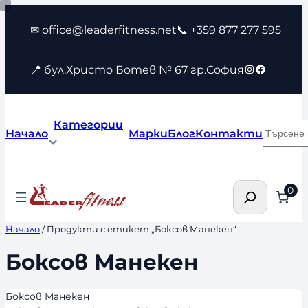
Към
✉ office@leaderfitness.net
📞 +359 877 277 595
съдържанието
Instagram
Faceboo
📍 бул.Христо Ботев № 67 гр.София
Категории
Търсен
Начало
Марки
Блог
Контакти
Търсене
0
Начало
/ Продукти с етикет „Боксов Манекен“
Боксов Манекен
Боксов Манекен