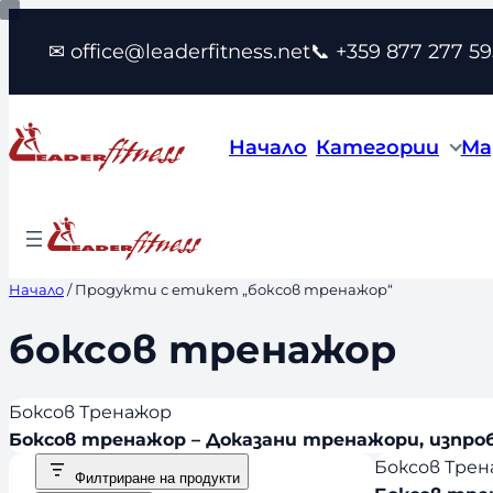
Към
✉ office@leaderfitness.net
📞 +359 877 277 59
съдържанието
Начало
Категории
Ма
Начало
/ Продукти с етикет „боксов тренажор“
боксов тренажор
Боксов Тренажор
Боксов тренажор – Доказани тренажори, изпроб
Боксов Тре
Филтриране на продукти