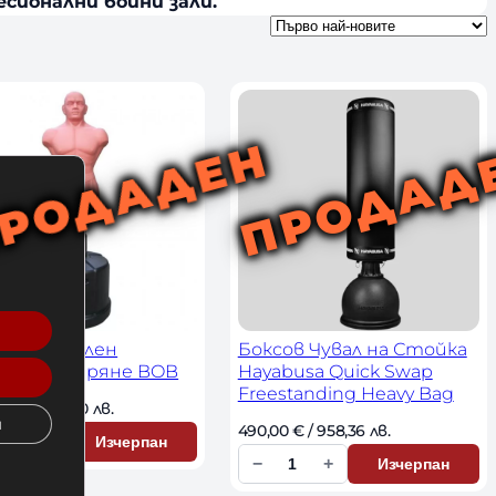
сионални бойни зали.
остоятелен
Боксов Чувал на Стойка
кен за удряне BOB
Hayabusa Quick Swap
Freestanding Heavy Bag
4 
€
 / 1500,00 лв. 
и
490,00 
€
 / 958,36 лв. 
+
Изчерпан
−
+
Изчерпан
К