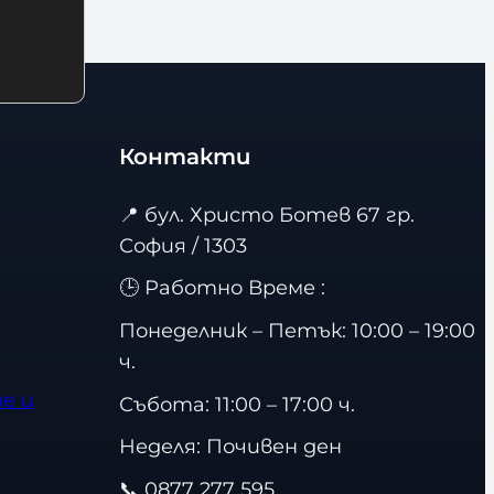
о
л
и
ч
е
Контакти
с
т
📍
бул. Христо Ботев 67 гр.
в
София / 1303
о
🕒 Работно Време :
Понеделник – Петък: 10:00 – 19:00
ч.
е и
Събота: 11:00 – 17:00 ч.
Неделя: Почивен ден
📞
0877 277 595