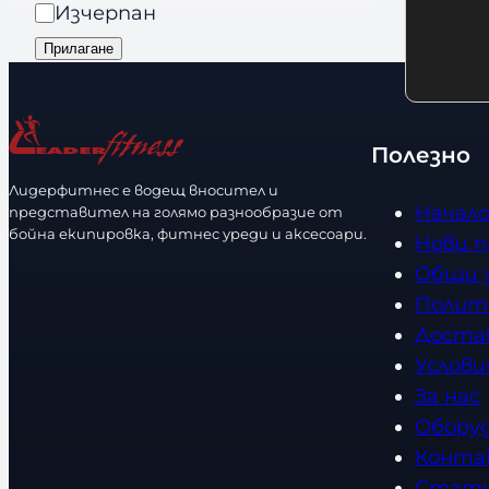
я
а
Изчерпан
л
s
л
Прилагане
и
и
ч
ч
е
н
с
Полезно
о
т
с
Лидерфитнес е водещ вносител и
в
Начал
представител на голямо разнообразие от
т
о
бойна екипировка, фитнес уреди и аксесоари.
Нови 
Общи 
Полит
Доста
Услови
За нас
Обору
Конта
Стат