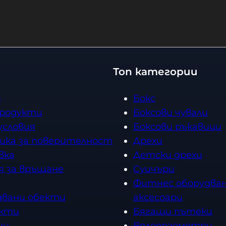
л
л
и
и
ч
ч
е
е
с
с
Топ категории
т
т
в
в
о
Бокс
о
о
продукти
Боксови чували
условия
Боксови ръкавици
ика за поверителност
Дрехи
вка
Детски дрехи
я за връщане
Суичъри
Фитнес оборудван
двани обекти
аксесоари
кти
Бягащи пътеки
ии
Велоергометри