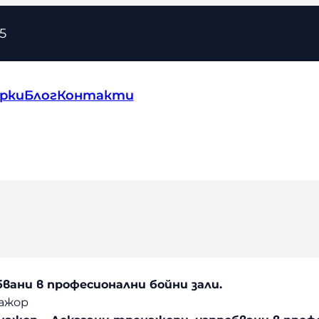
5
рки
Блог
Контакти
вани в професионални бойни зали.
нажор