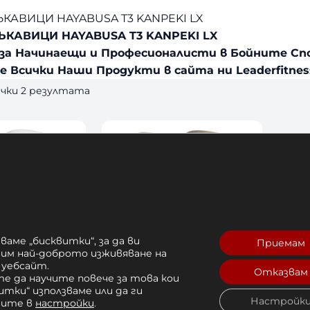
КАВИЦИ HAYABUSA T3 KANPEKI LX
ЪКАВИЦИ HAYABUSA T3 KANPEKI LX
за Начинаещи и Професионалисти в Бойните Спор
е Всички Наши Продукти в сайта ни Leaderfitnes
S
ички 2 резултата
o
r
t
e
d
b
y
l
a
ваме „бисквитки“, за да ви
t
Приемам
рим най-доброто изживяване на
e
 уебсайт.
Отказвам
s
е да научите повече за това кои
кавици
БОКСОВИ РЪКАВИЦИ
t
итки“ използваме или да ги
Настройк
 Kanpeki
HAYABUSA T3 KANPEKI LX
чите в
настройки
.