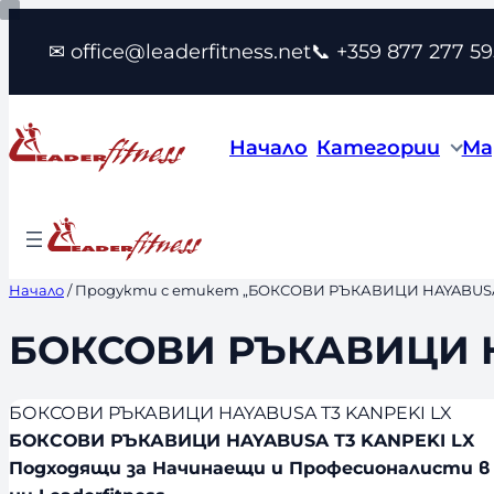
Към
✉ office@leaderfitness.net
📞 +359 877 277 59
съдържанието
Начало
Категории
Ма
Начало
/ Продукти с етикет „БОКСОВИ РЪКАВИЦИ HAYABUSA 
БОКСОВИ РЪКАВИЦИ H
БОКСОВИ РЪКАВИЦИ HAYABUSA T3 KANPEKI LX
БОКСОВИ РЪКАВИЦИ HAYABUSA T3 KANPEKI LX
Подходящи за Начинаещи и Професионалисти в 