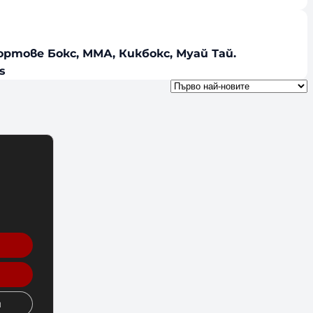
тове Бокс, ММА, Кикбокс, Муай Тай.
s
и