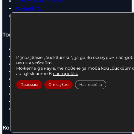
Оборудвани обекти
Контакти
Статии
Топ категории
Бокс
Боксови чували
Използваме „бисквитки“, за да ви осигурим най-до
нашия уебсайт.
Боксови ръкавици
Можете да научите повече за това кои „бисквитки
Дрехи
ги изключите в
настройки
.
Детски дрехи
Приемам
Отказвам
Настройки
Суичъри
Фитнес оборудване и аксесоари
Бягащи пътеки
Велоергометри
Контакти