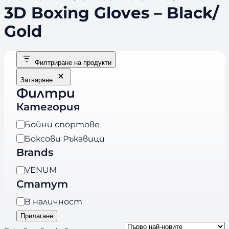
3D Boxing Gloves – Black/
Gold
Филтриране на продукти
Затваряне
Филтри
Категория
К
Бойни спортове
а
Боксови Ръкавици
т
Brands
е
B
VENUM
г
r
Статут
о
a
р
Н
В наличност
n
и
а
Прилагане
d
я
л