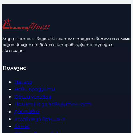
л
л
и
и
и
и
р
р
ч
ч
а
а
е
е
з
з
с
с
м
м
т
т
е
е
Лидерфитнес е водещ вносител и представител на голямо
в
в
разнообразие от бойна екипировка, фитнес уреди и
р
р
аксесоари.
о
о
Полезно
Начало
Нови продукти
Общи условия
Политика за поверителност
Доставка
Условия за връщане
За нас