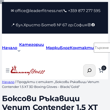
Към
✉ office@leaderfitness.net
📞 +359 877 277 595
съдържанието
Instagram
Faceboo
📍 бул.Христо Ботев № 67 гр.София
Категории
Търсен
Начало
Марки
Блог
Контакти
Търсене
0
Начало
/ Продукти с етикет „Боксови Ръкавици Venum
Contender 1.5 XT 3D Boxing Gloves – Black/ Gold“
Боксови Ръкавици
Venum Contender 1.5 XT