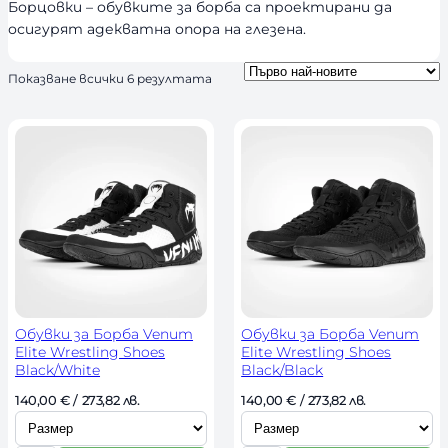
ч
Борцовки – обувките за борба са проектирани да
н
осигурят адекватна опора на глезена.
о
с
S
Показване всички 6 резултата
o
т
r
t
e
d
b
y
l
a
t
e
s
t
Обувки за Борба Venum
Обувки за Борба Venum
Elite Wrestling Shoes
Elite Wrestling Shoes
Black/White
Black/Black
И
И
140,00 
€
 / 273,82 лв. 
140,00 
€
 / 273,82 лв. 
з
з