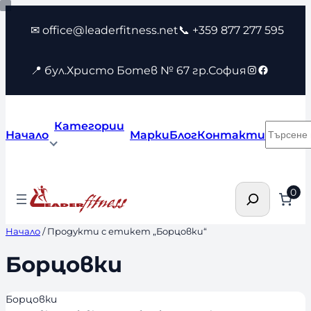
Към
✉ office@leaderfitness.net
📞 +359 877 277 595
съдържанието
Instagram
Faceboo
📍 бул.Христо Ботев № 67 гр.София
Категории
Търсен
Начало
Марки
Блог
Контакти
Търсене
0
Начало
/ Продукти с етикет „Борцовки“
Борцовки
Борцовки