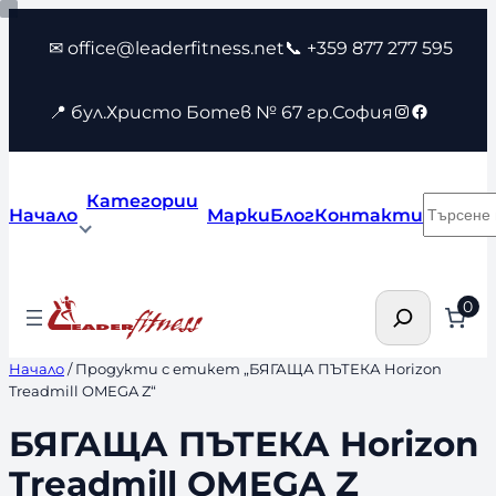
Към
✉ office@leaderfitness.net
📞 +359 877 277 595
съдържанието
Instagram
Faceboo
📍 бул.Христо Ботев № 67 гр.София
Категории
Търсен
Начало
Марки
Блог
Контакти
Търсене
0
Начало
/ Продукти с етикет „БЯГАЩА ПЪТЕКА Horizon
Treadmill OMEGA Z“
БЯГАЩА ПЪТЕКА Horizon
Treadmill OMEGA Z