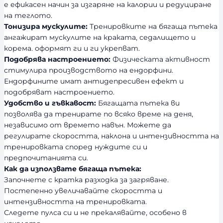
е ефикасен начин за изгаряне на калории и редуциране
на теглото.
Тонизира мускулите:
Тренировките на бягаща пътека
ангажират мускулите на краката, седалището и
корема. оформят ги и ги укрепват.
Подобрява настроението:
Физическата активност
стимулира производството на ендорфини.
Ендорфините имат антидепресивен ефект и
подобряват настроението.
Удобство и гъвкавост:
Бягащата пътека ви
позволява да тренирате по всяко време на деня,
независимо от времето навън. Можете да
регулирате скоростта, наклона и интензивността на
тренировката според нуждите си и
предпочитанията си.
Как да използвате бягаща пътека:
Започнете с кратка разходка за загряване.
Постепенно увеличавайте скоростта и
интензивността на тренировката.
Следете пулса си и не прекалявайте, особено в