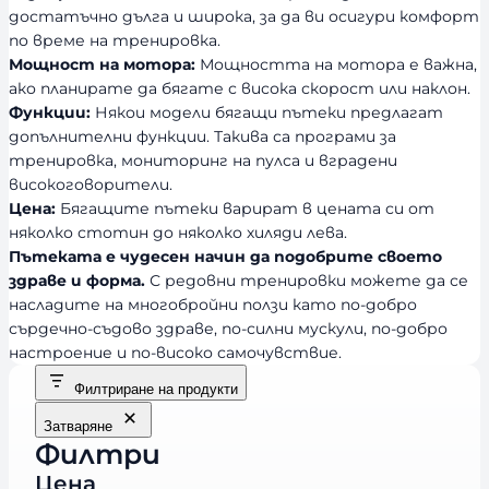
достатъчно дълга и широка, за да ви осигури комфорт
по време на тренировка.
Мощност на мотора:
Мощността на мотора е важна,
ако планирате да бягате с висока скорост или наклон.
Функции:
Някои модели бягащи пътеки предлагат
допълнителни функции. Такива са програми за
тренировка, мониторинг на пулса и вградени
високоговорители.
Цена:
Бягащите пътеки варират в цената си от
няколко стотин до няколко хиляди лева.
Пътеката е чудесен начин да подобрите своето
здраве и форма.
С редовни тренировки можете да се
насладите на многобройни ползи като по-добро
сърдечно-съдово здраве, по-силни мускули, по-добро
настроение и по-високо самочувствие.
Филтриране на продукти
Затваряне
Филтри
Цена