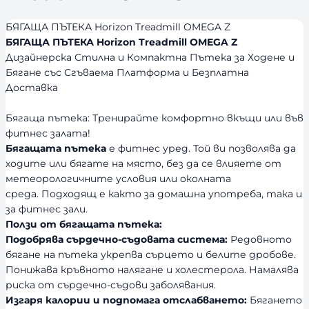
БЯГАЩА ПЪТЕКА Horizon Treadmill OMEGA Z
БЯГАЩА ПЪТЕКА Horizon Treadmill OMEGA Z
Дизайнерска Стилна и Компактна Пътека за Ходене и
Бягане със Сгъваема Платформа и Безплатна
Доставка
Бягаща пътека: Тренирайте комфортно вкъщи или във
фитнес залата!
Бягащата пътека
е фитнес уред. Той ви позволява да
ходите или бягате на място, без да се влияете от
метеорологичните условия или околната
среда. Подходящ е както за домашна употреба, така и
за фитнес зали.
Ползи от бягащата пътека:
Подобрява сърдечно-съдовата система:
Редовното
бягане на пътека укрепва сърцето и белите дробове.
Понижава кръвното налягане и холестерола. Намалява
риска от сърдечно-съдови заболявания.
Изгаря калории и подпомага отслабването:
Бягането