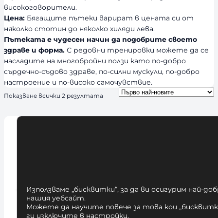
високоговорители.
Цена:
Бягащите пътеки варират в цената си от
няколко стотин до няколко хиляди лева.
Пътеката е чудесен начин да подобрите своето
здраве и форма.
С редовни тренировки можете да се
насладите на многобройни ползи като по-добро
сърдечно-съдово здраве, по-силни мускули, по-добро
настроение и по-високо самочувствие.
S
Показване всички 2 резултата
o
r
t
e
d
b
y
l
a
t
Използваме „бисквитки“, за да ви осигурим най-до
e
нашия уебсайт.
Можете да научите повече за това кои „бисквитки
s
ги изключите в
настройки
.
t