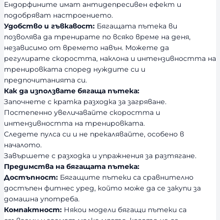
Ендорфините имат антидепресивен ефект и
подобряват настроението.
Удобство и гъвкавост:
Бягащата пътека ви
позволява да тренирате по всяко време на деня,
независимо от времето навън. Можете да
регулирате скоростта, наклона и интензивността на
тренировката според нуждите си и
предпочитанията си.
Как да използвате бягаща пътека:
Започнете с кратка разходка за загряване.
Постепенно увеличавайте скоростта и
интензивността на тренировката.
Следете пулса си и не прекалявайте, особено в
началото.
Завършете с разходка и упражнения за разтягане.
Предимства на бягащата пътека:
Достъпност:
Бягащите пътеки са сравнително
достъпен фитнес уред, който може да се закупи за
домашна употреба.
Компактност:
Някои модели бягащи пътеки са