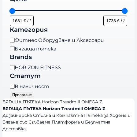
Категория
К
Фитнес Оборудване и Аксесоари
а
Бягаща пътека
т
Brands
е
B
HORIZON FITNESS
г
r
Статут
о
a
р
Н
В наличност
n
и
а
Прилагане
d
я
л
БЯГАЩА ПЪТЕКА Horizon Treadmill OMEGA Z
s
и
БЯГАЩА ПЪТЕКА Horizon Treadmill OMEGA Z
Дизайнерска Стилна и Компактна Пътека за Ходене и
ч
Бягане със Сгъваема Платформа и Безплатна
н
Доставка
о