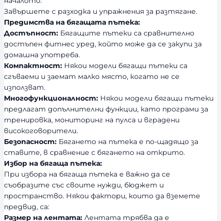
началото.
Завършете с разходка и упражнения за разтягане.
Предимства на бягащата пътека:
Достъпност:
Бягащите пътеки са сравнително
достъпен фитнес уред, който може да се закупи за
домашна употреба.
Компактност:
Някои модели бягащи пътеки са
сгъваеми и заемат малко място, когато не се
използват.
Многофункционалност:
Някои модели бягащи пътеки
предлагат допълнителни функции, като програми за
тренировка, мониторинг на пулса и вградени
високоговорители.
Безопасност:
Бягането на пътека е по-щадящо за
ставите, в сравнение с бягането на открито.
Избор на бягаща пътека:
При избора на бягаща пътека е важно да се
съобразите със своите нужди, бюджет и
пространство. Някои фактори, които да вземете
предвид, са:
Размер на лентата:
Лентата трябва да е