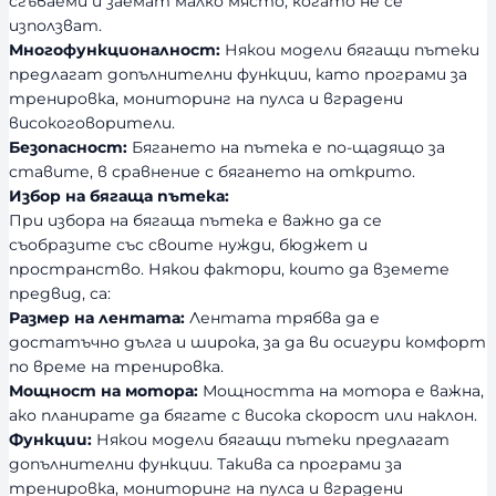
сгъваеми и заемат малко място, когато не се
използват.
Многофункционалност:
Някои модели бягащи пътеки
предлагат допълнителни функции, като програми за
тренировка, мониторинг на пулса и вградени
високоговорители.
Безопасност:
Бягането на пътека е по-щадящо за
ставите, в сравнение с бягането на открито.
Избор на бягаща пътека:
При избора на бягаща пътека е важно да се
съобразите със своите нужди, бюджет и
пространство. Някои фактори, които да вземете
предвид, са:
Размер на лентата:
Лентата трябва да е
достатъчно дълга и широка, за да ви осигури комфорт
по време на тренировка.
Мощност на мотора:
Мощността на мотора е важна,
ако планирате да бягате с висока скорост или наклон.
Функции:
Някои модели бягащи пътеки предлагат
допълнителни функции. Такива са програми за
тренировка, мониторинг на пулса и вградени