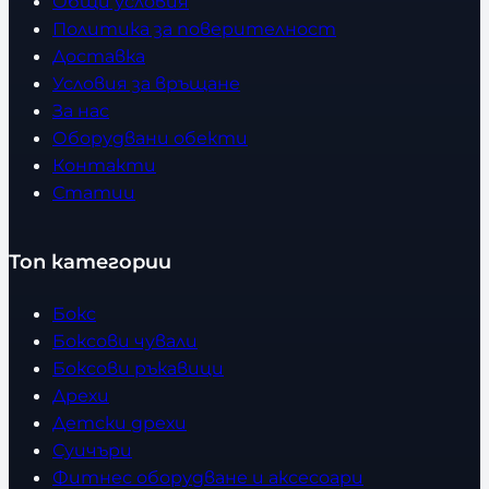
Общи условия
Политика за поверителност
Доставка
Условия за връщане
За нас
Оборудвани обекти
Контакти
Статии
Топ категории
Бокс
Боксови чували
Боксови ръкавици
Дрехи
Детски дрехи
Суичъри
Фитнес оборудване и аксесоари