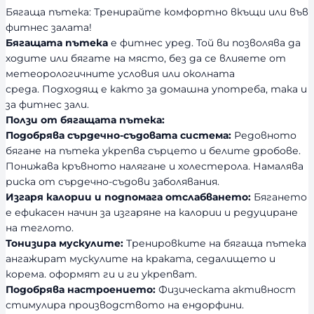
с
Бягаща пътека: Тренирайте комфортно вкъщи или във
т
фитнес залата!
Бягащата пътека
е фитнес уред. Той ви позволява да
ходите или бягате на място, без да се влияете от
метеорологичните условия или околната
среда. Подходящ е както за домашна употреба, така и
за фитнес зали.
Ползи от бягащата пътека:
Подобрява сърдечно-съдовата система:
Редовното
бягане на пътека укрепва сърцето и белите дробове.
Понижава кръвното налягане и холестерола. Намалява
риска от сърдечно-съдови заболявания.
Изгаря калории и подпомага отслабването:
Бягането
е ефикасен начин за изгаряне на калории и редуциране
на теглото.
Тонизира мускулите:
Тренировките на бягаща пътека
ангажират мускулите на краката, седалището и
корема. оформят ги и ги укрепват.
Подобрява настроението:
Физическата активност
стимулира производството на ендорфини.