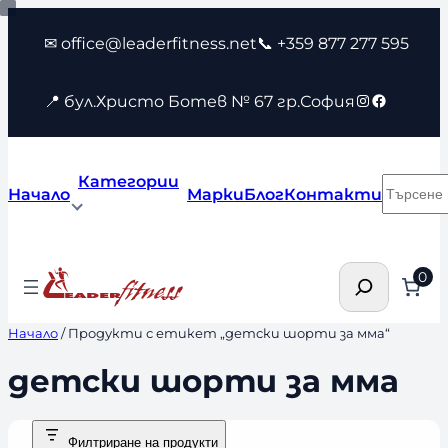
Към
✉ office@leaderfitness.net
📞 +359 877 277 595
съдържанието
Instagram
Faceboo
📍 бул.Христо Ботев № 67 гр.София
Категории
Търсен
Начало
Марки
Блог
Контакти
Търсене
0
Начало
/ Продукти с етикет „детски шорти за мма“
детски шорти за мма
Филтриране на продукти