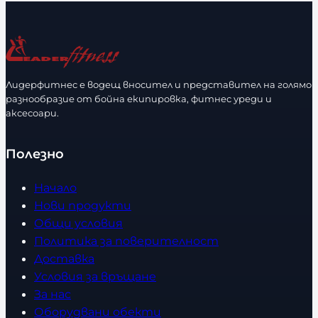
и
и
р
р
ч
ч
а
а
е
е
з
з
с
с
м
м
т
т
е
е
Лидерфитнес е водещ вносител и представител на голямо
в
в
разнообразие от бойна екипировка, фитнес уреди и
р
р
аксесоари.
о
о
Полезно
Начало
Нови продукти
Общи условия
Политика за поверителност
Доставка
Условия за връщане
За нас
Оборудвани обекти