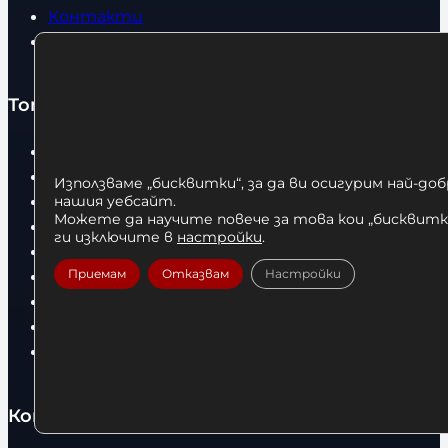
Контакти
Статии
Топ категории
Бокс
Боксови чували
Използваме „бисквитки“, за да ви осигурим най-до
Боксови ръкавици
нашия уебсайт.
Можете да научите повече за това кои „бисквитки
Дрехи
ги изключите в
настройки
.
Детски дрехи
Приемам
Отказвам
Настройки
Суичъри
Фитнес оборудване и аксесоари
Бягащи пътеки
Велоергометри
Контакти