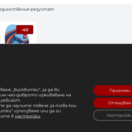
 единствения резултат
-40
П
%
Р
О
Д
У
К
Т
С
Н
ваме „бисквитки“, за да ви
Приемам
 VENUM
А
рим най-доброто изживяване на
ANDALS BLUE
 уебсайт.
М
Отказвам
е да научите повече за това кои
А
итки“ използваме или да ги
Л
лв. 
Настройк
чите в
настройки
.
Е
лв. 
Н
Купи