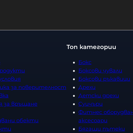
И
Е
Топ категории
о
Бокс
продукти
Боксови чували
условия
Боксови ръкавици
ика за поверителност
Дрехи
вка
Детски дрехи
я за връщане
Суичъри
Фитнес оборудван
двани обекти
аксесоари
кти
Бягащи пътеки