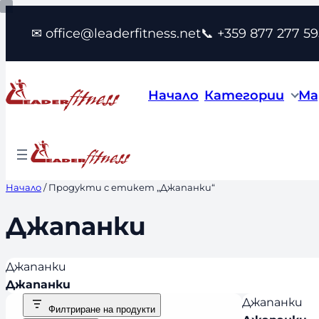
Към
✉ office@leaderfitness.net
📞 +359 877 277 59
съдържанието
Начало
Категории
Ма
Начало
/ Продукти с етикет „Джапанки“
Джапанки
Джапанки
Джапанки
Джапанки
Филтриране на продукти