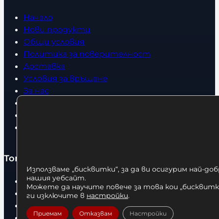
Начало
Нови продукти
Общи условия
Политика за поверителност
Доставка
Условия за връщане
За нас
Оборудвани обекти
Контакти
Статии
Топ категории
Използваме „бисквитки“, за да ви осигурим най-до
нашия уебсайт.
Бокс
Можете да научите повече за това кои „бисквитки
Боксови чували
ги изключите в
настройки
.
Боксови ръкавици
Приемам
Отказвам
Настройки
Дрехи