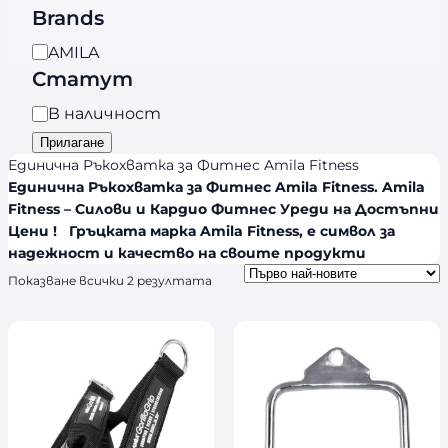
е
Brands
г
B
AMILA
о
r
Статут
р
a
и
Н
В наличност
n
я
а
Прилагане
d
л
Единична Ръкохватка за Фитнес Amila Fitness
s
и
Единична Ръкохватка за Фитнес Amila Fitness. Amila
Fitness – Силови и Кардио Фитнес Уреди на Достъпни
ч
Цени ! Гръцката марка Amila Fitness, е символ за
н
надежност и качество на своите продукти
о
S
Показване всички 2 резултата
с
o
т
r
t
e
d
b
y
l