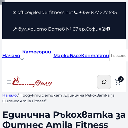
Към
✉ office@leaderfitness.net
📞 +359 877 277 595
съдържанието
Instagram
Faceboo
📍 бул.Христо Ботев № 67 гр.София
Категории
Търсен
Начало
Марки
Блог
Контакти
Търсене
0
Начало
/ Продукти с етикет „Единична Ръкохватка за
Фитнес Amila Fitness“
Единична Ръкохватка за
Фитнес Amila Fitness