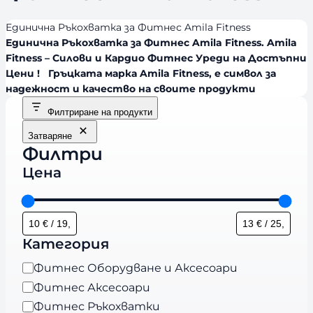
Единична Ръкохватка за Фитнес Amila Fitness
Единична Ръкохватка за Фитнес Amila Fitness. Amila
Fitness – Силови и Кардио Фитнес Уреди на Достъпни
Цени ! Гръцката марка Amila Fitness, е символ за
надежност и качество на своите продукти
Филтриране на продукти
Затваряне
Филтри
Цена
Категория
К
Фитнес Оборудване и Аксесоари
а
Фитнес Аксесоари
т
Фитнес Ръкохватки