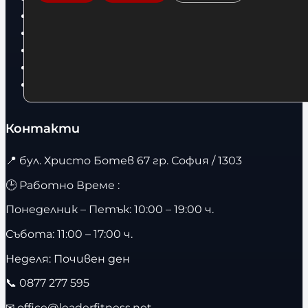
Детски дрехи
Суичъри
Фитнес оборудване и аксесоари
Бягащи пътеки
Велоергометри
Контакти
📍
бул. Христо Ботев 67 гр. София / 1303
🕒 Работно Време :
Понеделник – Петък: 10:00 – 19:00 ч.
Събота: 11:00 – 17:00 ч.
Неделя: Почивен ден
📞
0877 277 595
✉
office@leaderfitness.net