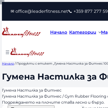
Към
✉ office@leaderfitness.net
📞 +359 877 277 59
съдържанието
Начало
Категории
Ма
Начало
/ Продукти с етикет „Гумена Настилка за Фитнес 100
Гумена Настилка за Ф
Гумена Настилка за Фитнес
Гумена Настилка за Фитнес / Gym Rubber Flooring 
Подреждането на плочите става лесно и бързо.