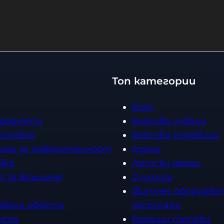
−
+
Купи
К
Купи
о
л
и
ч
е
Топ категории
с
т
о
Бокс
в
продукти
Боксови чували
о
условия
Боксови ръкавици
ика за поверителност
Дрехи
вка
Детски дрехи
я за връщане
Суичъри
Фитнес оборудван
двани обекти
аксесоари
кти
Бягащи пътеки