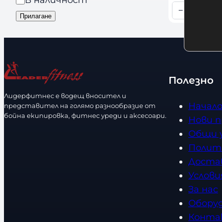
и
n
−
+
а
я
К
Прилагане
d
л
о
s
и
л
ч
и
н
ч
Полезно
о
е
с
Лидерфитнес е водещ вносител и
с
Начал
представител на голямо разнообразие от
т
т
бойна екипировка, фитнес уреди и аксесоари.
Нови 
в
Общи 
о
Полит
Доста
Услови
За нас
Обору
Конта