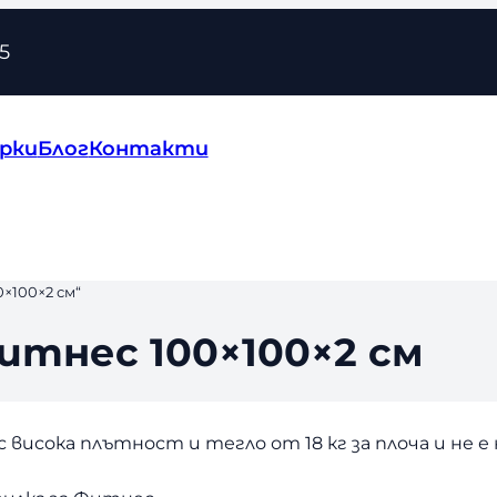
5
рки
Блог
Контакти
×100×2 см“
итнес 100×100×2 см
с висока плътност и тегло от 18 кг за плоча и не е