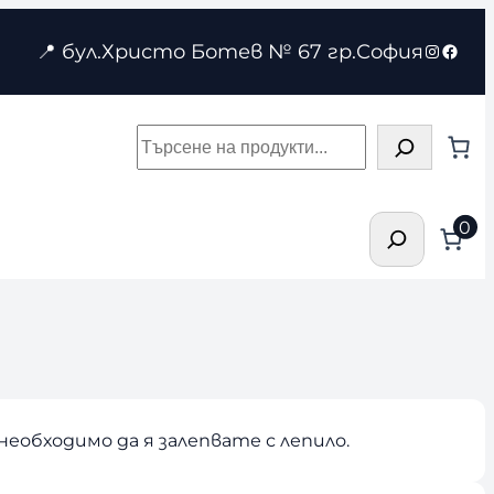
Instagr
Face
📍 бул.Христо Ботев № 67 гр.София
Търсене
Търсене
0
 необходимо да я залепвате с лепило.