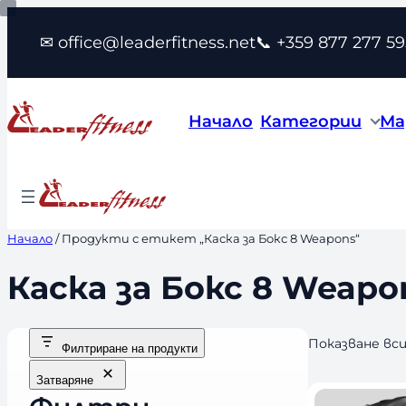
Към
✉ office@leaderfitness.net
📞 +359 877 277 59
съдържанието
Начало
Категории
Ма
Начало
/ Продукти с етикет „Каска за Бокс 8 Weapons“
Каска за Бокс 8 Weapo
Показване вс
Филтриране на продукти
Затваряне