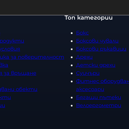
р
р
е
е
а
а
с
с
Топ категории
з
з
т
т
м
м
в
в
о
Бокс
е
е
о
о
продукти
Боксови чували
р
р
условия
Боксови ръкавици
ика за поверителност
Дрехи
вка
Детски дрехи
я за връщане
Суичъри
Фитнес оборудван
двани обекти
аксесоари
кти
Бягащи пътеки
ии
Велоергометри