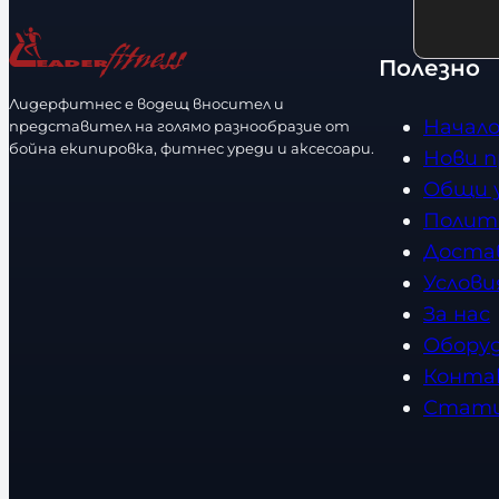
р
ч
е
а
н
с
Полезно
з
о
т
м
с
Лидерфитнес е водещ вносител и
в
Начал
представител на голямо разнообразие от
е
т
о
бойна екипировка, фитнес уреди и аксесоари.
Нови 
р
Общи 
Полит
Доста
Услови
За нас
Обору
Конта
Стат