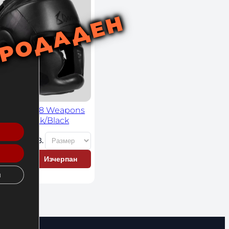
а за Бокс 8 Weapons
mited Black/Black
€
 / 130,00 лв. 
+
Изчерпан
и
р: S/M