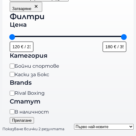
Затваряне
Филтри
Цена
Категория
К
Бойни спортове
а
Каски за Бокс
т
Brands
е
B
Rival Boxing
г
r
Статут
о
a
р
Н
В наличност
n
и
а
Прилагане
d
я
л
S
Показване всички 2 резултата
s
и
o