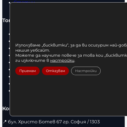
Статии
Топ категории
Бокс
Боксови чували
Използваме „бисквитки“, за да ви осигурим най-до
Боксови ръкавици
нашия уебсайт.
Дрехи
Можете да научите повече за това кои „бисквитки
ги изключите в
настройки
.
Детски дрехи
Суичъри
Приемам
Отказвам
Настройки
Фитнес оборудване и аксесоари
Бягащи пътеки
Велоергометри
Контакти
📍
бул. Христо Ботев 67 гр. София / 1303