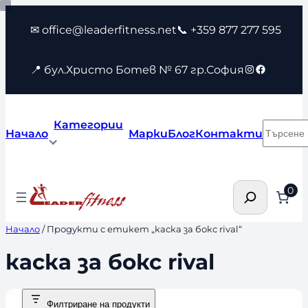
Към
✉ office@leaderfitness.net
📞 +359 877 277 595
съдържанието
Instagram
Faceboo
📍 бул.Христо Ботев № 67 гр.София
Категории
Търсен
Начало
Марки
Блог
Контакти
Търсене
0
Начало
/ Продукти с етикет „каска за бокс rival“
каска за бокс rival
Филтриране на продукти