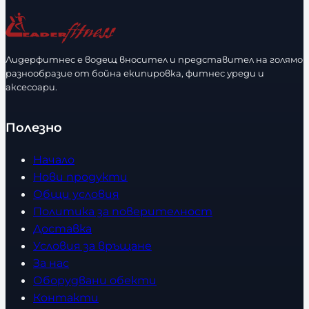
ч
ч
а
а
е
е
з
з
с
с
м
м
т
т
е
е
Лидерфитнес е водещ вносител и представител на голямо
в
в
разнообразие от бойна екипировка, фитнес уреди и
р
р
аксесоари.
о
о
Полезно
Начало
Нови продукти
Общи условия
Политика за поверителност
Доставка
Условия за връщане
За нас
Оборудвани обекти
Контакти