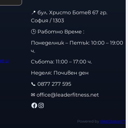
📍
бул. Христо Ботев 67 гр.
София / 1303
🕒 Работно Време :
Понеделник – Петък: 10:00 – 19:00
ч.
е и
Събота: 11:00 – 17:00 ч.
Неделя: Почивен ден
📞
0877 277 595
✉
office@leaderfitness.net
Facebook
Instagram
Powered by
WebStation™