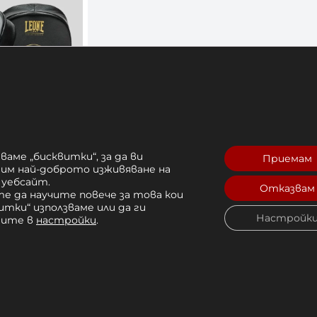
с Leone Speed
ваме „бисквитки“, за да ви
Приемам
рим най-доброто изживяване на
 уебсайт.
Отказвам
 лв. 
е да научите повече за това кои
итки“ използваме или да ги
Купи
Настройк
чите в
настройки
.
Топ категории