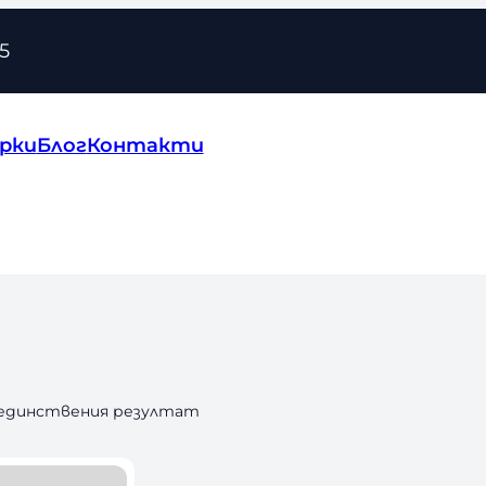
5
рки
Блог
Контакти
 единствения резултат