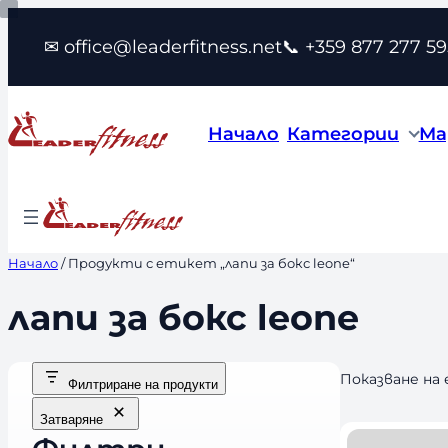
Към
✉ office@leaderfitness.net
📞 +359 877 277 59
съдържанието
Начало
Категории
Ма
Начало
/ Продукти с етикет „лапи за бокс leone“
лапи за бокс leone
Показване на
Филтриране на продукти
Затваряне