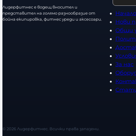
е
т
Лидерфитнес е водещ вносител и
с
Начал
представител на голямо разнообразие от
т
бойна екипировка, фитнес уреди и аксесоари.
Нови 
в
Общи 
о
Полит
Доста
Услови
За нас
Обору
Конта
Стат
© 2026 Лидерфитнес. Всички права запазени.