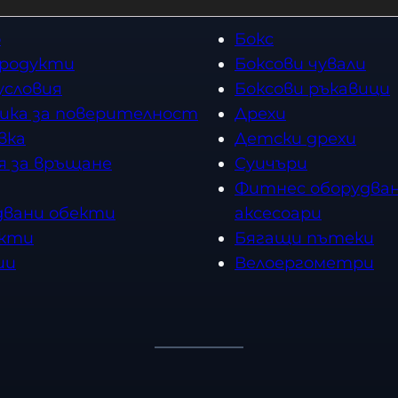
о
Бокс
продукти
Боксови чували
условия
Боксови ръкавици
ика за поверителност
Дрехи
вка
Детски дрехи
я за връщане
Суичъри
Фитнес оборудван
двани обекти
аксесоари
кти
Бягащи пътеки
ии
Велоергометри