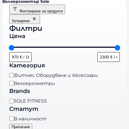
Велоергометър Sole
Филтриране на продукти
Затваряне
Филтри
Цена
Категория
К
Фитнес Оборудване и Аксесоари
а
Велоергометри
т
Brands
е
B
SOLE FITNESS
г
r
Статут
о
a
р
Н
В наличност
n
и
а
Прилагане