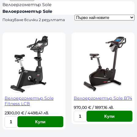
d
я
л
Велоергометър Sole
s
и
Велоергометър Sole
ч
S
Показване всички 2 резултата
o
н
r
о
t
с
e
d
т
b
y
l
a
t
e
s
t
Велоергометър Sole
Велоергометър Sole B74
Fitness LCB
970,00 
€
 / 1897,16 лв. 
2300,00 
€
 / 4498,41 лв. 
Купи
К
Купи
К
о
о
л