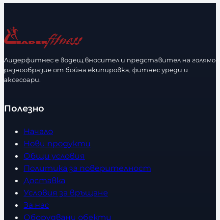
л
и
и
ч
ч
е
е
с
с
т
Лидерфитнес е водещ вносител и представител на голямо
т
в
разнообразие от бойна екипировка, фитнес уреди и
в
аксесоари.
о
о
Полезно
Начало
Нови продукти
Общи условия
Политика за поверителност
Доставка
Условия за връщане
За нас
Оборудвани обекти