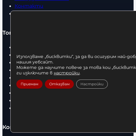
Контакти
Статии
Топ категории
Бокс
Боксови чували
Използваме „бисквитки“, за да ви осигурим най-до
нашия уебсайт.
Боксови ръкавици
Можете да научите повече за това кои „бисквитки
Дрехи
ги изключите в
настройки
.
Детски дрехи
Приемам
Отказвам
Настройки
Суичъри
Фитнес оборудване и аксесоари
Бягащи пътеки
Велоергометри
Контакти