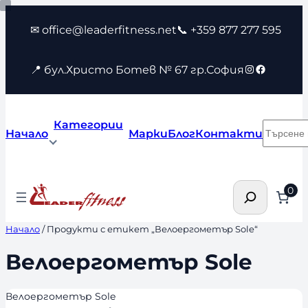
Към
✉ office@leaderfitness.net
📞 +359 877 277 595
съдържанието
Instagram
Faceboo
📍 бул.Христо Ботев № 67 гр.София
Категории
Търсен
Начало
Марки
Блог
Контакти
Търсене
0
Начало
/ Продукти с етикет „Велоергометър Sole“
Велоергометър Sole
Велоергометър Sole