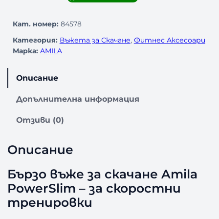
о
л
Кат. номер:
84578
и
Категория:
Въжета за Скачане
, 
Фитнес Аксесоари
ч
Марка:
AMILA
е
с
т
Описание
в
о
Допълнителна информация
з
а
Отзиви (0)
Б
ъ
Описание
р
з
о
Бързо въже за скачане Amila
В
PowerSlim – за скоростни
ъ
тренировки
ж
е