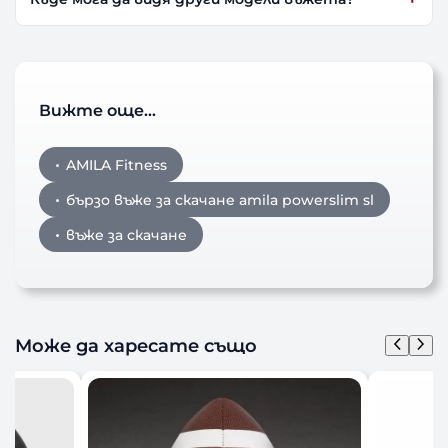
Вижте още…
AMILA Fitness
бързо въже за скачане amila powerslim sl
въже за скачане
Може да харесате също