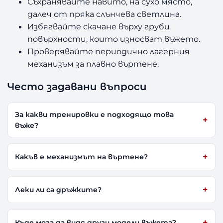
Съхранявайте навито, на сухо място,
далеч от пряка слънчева светлина.
Избягвайте скачане върху груби
повърхности, които износват въжето.
Проверявайте периодично лагерния
механизъм за плавно въртене.
Често задавани въпроси
За какви тренировки е подходящо това
въже?
Какъв е механизмът на въртене?
Леки ли са дръжките?
Къде мога да видя други модели въжета?