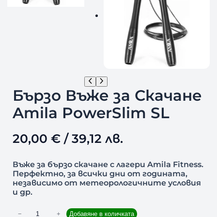
Бързо Въже за Скачане
Amila PowerSlim SL
20,00
€
/ 39,12 лв.
Въже за бързо скачане с лагери Amila Fitness.
Перфектно, за всички дни от годината,
независимо от метеорологичните условия
и др.
к
−
+
Добавяне в количката