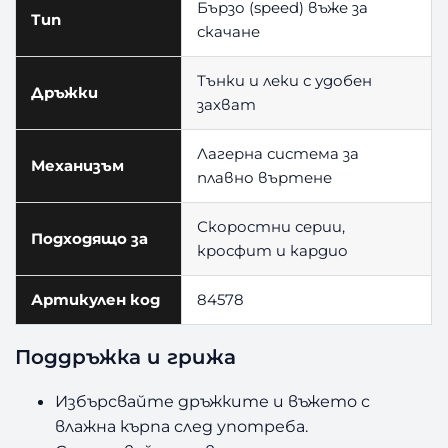
l
Бързо (speed) въже за
Тип
i
скачане
m
S
Тънки и леки с удобен
L
Дръжки
захват
Лагерна система за
Механизъм
плавно въртене
Скоростни серии,
Подходящо за
кросфит и кардио
Артикулен код
84578
Поддръжка и грижа
Избърсвайте дръжките и въжето с
влажна кърпа след употреба.