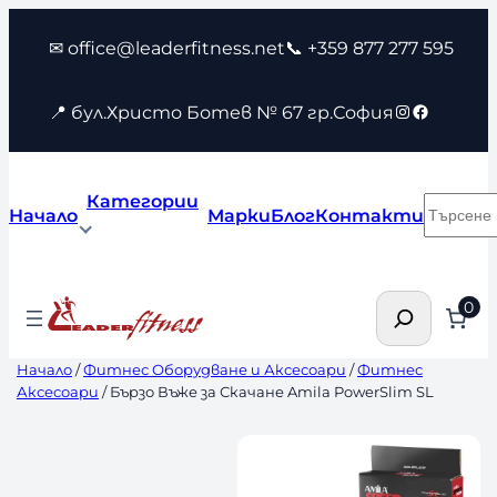
Към
✉ office@leaderfitness.net
📞 +359 877 277 595
съдържанието
Instagram
Faceboo
📍 бул.Христо Ботев № 67 гр.София
Категории
Търсен
Начало
Марки
Блог
Контакти
Търсене
0
Начало
/
Фитнес Оборудване и Аксесоари
/
Фитнес
Аксесоари
/ Бързо Въже за Скачане Amila PowerSlim SL