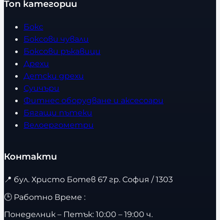
Топ категории
Бокс
Боксови чували
Боксови ръкавици
Дрехи
Детски дрехи
Суичъри
Фитнес оборудване и аксесоари
Бягащи пътеки
Велоергометри
Контакти
📍
бул. Христо Ботев 67 гр. София / 1303
🕒 Работно Време :
Понеделник – Петък: 10:00 – 19:00 ч.