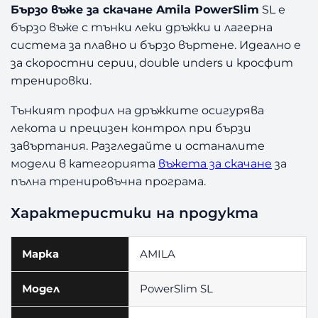
з
Бързо въже за скачане Amila PowerSlim
SL е
а
бързо въже с тънки леки дръжки и лагерна
С
система за плавно и бързо въртене. Идеално е
к
за скоростни серии, double unders и кросфит
а
тренировки.
ч
а
Тънкият профил на дръжките осигурява
н
лекота и прецизен контрол при бързи
е
завъртания. Разгледайте и останалите
A
модели в категорията
въжета за скачане
за
m
i
пълна тренировъчна програма.
l
a
Характеристики на продукта
P
o
Марка
AMILA
w
e
r
Модел
PowerSlim SL
S