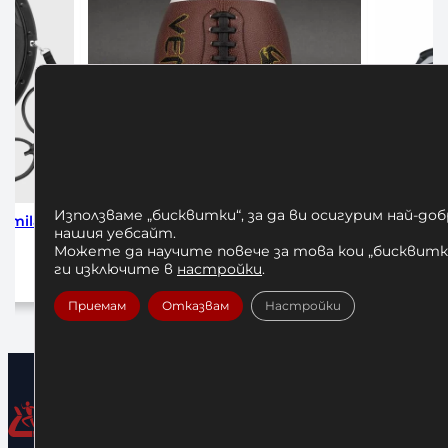
Използваме „бисквитки“, за да ви осигурим най-до
eries
Алуминиеви Заключващи Скоби за
Бухалка-г
нашия уебсайт.
Лост Ф50
Можете да научите повече за това кои „бисквитки
10
ги изключите в
настройки
.
25,00
€
/ 48,90 лв.
До
Добавяне в количката
Приемам
Отказвам
Настройки