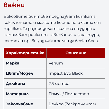
важни
Боксовите бинтове предпазват китката,
кокалчетата и малките кости на ръката от
травми. Те разпределят силата на удара и
намаляват риска от навяхвания и фрактури,
което ги прави задължителни за всеки боец.
Характеристика
Описание
Марка
Venum
Цвят/Модел
Impact Evo Black
Дължина
2.5 метра
Материал
Памук / Полиестер
Закопчаване
Велкро (велкро лента)