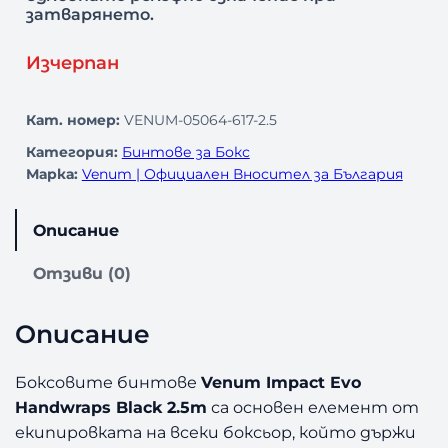
затварянето.
Изчерпан
Кат. номер:
VENUM-05064-617-2.5
Категория:
Бинтове за Бокс
Марка:
Venum | Официален Вносител за България
Описание
Отзиви (0)
Описание
Боксовите бинтове
Venum Impact Evo
Handwraps Black 2.5m
са основен елемент от
екипировката на всеки боксьор, който държи