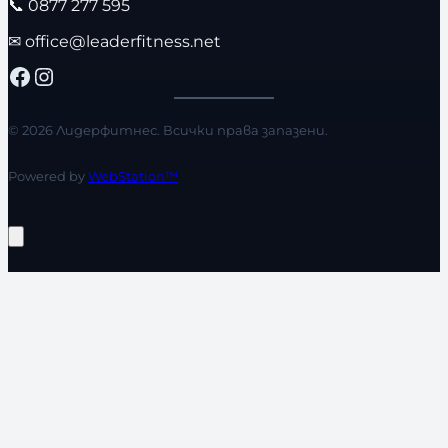
📞
0877 277 595
✉
office@leaderfitness.net
Facebook
Instagram
© 2026 Лидерфитнес. Всички права запазени.
Powered by
WebStation™