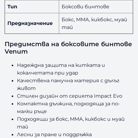
Тип
Боксови бинтове
Бокс, ММА, кикбокс, муай
Предназначение
тай
Предимства на боксовите бинтове
Venum
Надеждна защита на китката и
кокалчетата при удар
Качествена памучна материя с дълъг
живот
Стилен дизайн от серията Impact Evo
Компактна дължина, подходяща за по-
малки ръце
Подходящи за бокс, ММА, кикбокс и муай
тай
Лесни за пране и поддръжка