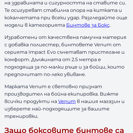
на здравината и сигурността на ставите си.
Те осигуряват стабилна опора на китката и
кокалчетата при всеки удар. Разгледайте още
модели в категорията
Бинтове за Бокс
.
Изработени от качествена памучна материя
с добавка полиестер, бинтовете Venum от
серията Impact Evo съчетават пристягане и
комфорт. Дължината от 2.5 метра е
подходяща за по-малки ръце и за бойци, които
предпочитат по-леко увиване.
Марката Venum е световно признат
производител на бойна екипировка. Вижте
всички продукти на
Venum
в нашия магазин и
изберете най-подходящите за вашите
тренировки.
Защо боксовите бинтове са