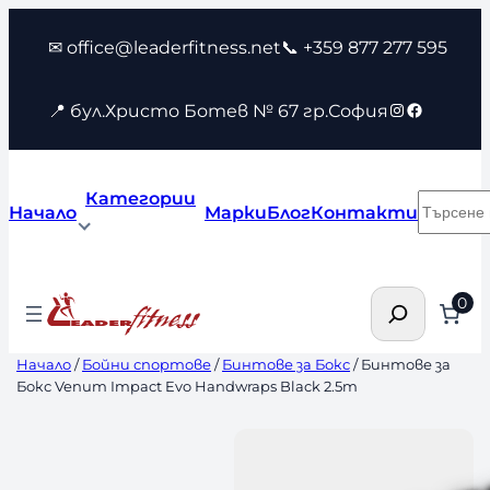
Към
✉ office@leaderfitness.net
📞 +359 877 277 595
съдържанието
Instagram
Faceboo
📍 бул.Христо Ботев № 67 гр.София
Категории
Търсен
Начало
Марки
Блог
Контакти
Търсене
0
Начало
/
Бойни спортове
/
Бинтове за Бокс
/ Бинтове за
Бокс Venum Impact Evo Handwraps Black 2.5m