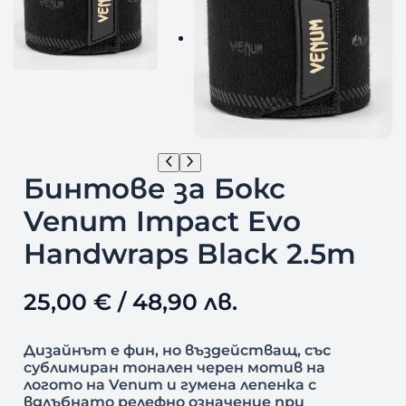
Бинтове за Бокс
Venum Impact Evo
Handwraps Black 2.5m
25,00
€
/ 48,90 лв.
Дизайнът е фин, но въздействащ, със
сублимиран тонален черен мотив на
логото на Venum и гумена лепенка с
вдлъбнато релефно означение при