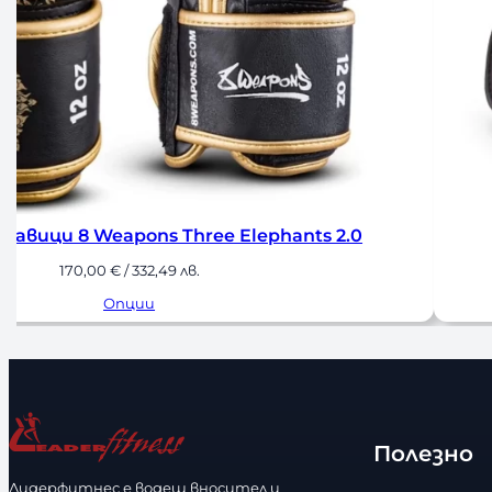
оксови Ръкавици Amila Forte
Б
40,00
€
/ 78,23 лв.
Опции
Полезно
Лидерфитнес е водещ вносител и