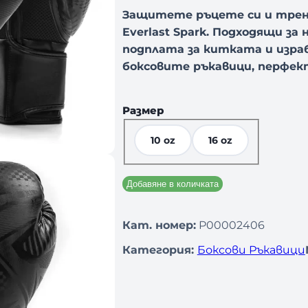
Защитете ръцете си и трен
Everlast Spark. Подходящи з
подплата за китката и изр
боксовите ръкавици, перфект
Размер
10 oz
16 oz
Добавяне в количката
Кат. номер:
P00002406
Категория:
Боксови Ръкавици