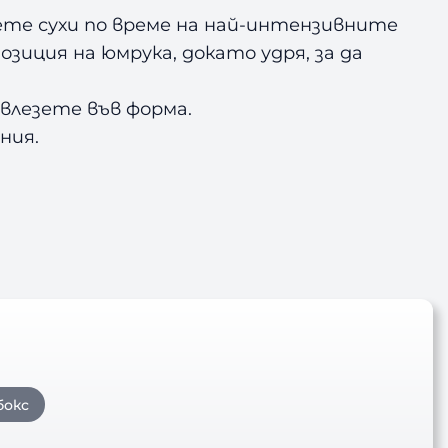
ете сухи по време на най-интензивните
зиция на юмрука, докато удря, за да
 влезете във форма.
ния.
бокс