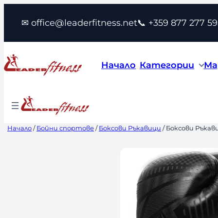
Към
✉ office@leaderfitness.net
📞 +359 877 277 59
съдържанието
Начало
Категории
Ма
Начало
/
Бойни спортове
/
Боксови Ръкавици
/ Боксови Ръкави