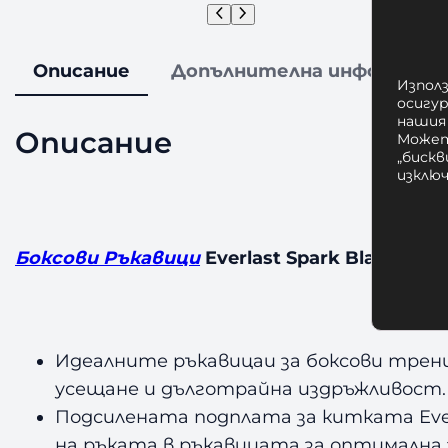
Описание
Допълнителна информаци
Използ
осигу
нашия
Описание
Может
„бискв
изклю
Бокс
Боксови Ръкавици
Everlast Spark Black
Идеалните ръкавицаи за боксови трен
усещане и дълготрайна издръжливост.
Подсилената подплата за китката Eve
на ръката в ръкавицата за оптимална