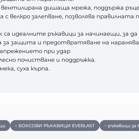
от вентилирана дишаща мрежа, поддържа ръц
с велкро залепване, позволява правилната по
k са идеалните ръкавици за начинаещи, за да
а за защита и предотвратяване на наранява
напрежението при удар
есно почистване и поддръжка.
ека, суха кърпа.
ци
БОКСОВИ РЪКАВИЦИ EVERLAST
ръкавици за 