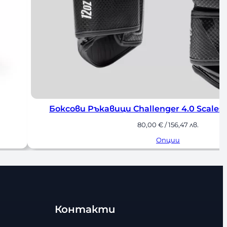
ck
Боксови Ръкавици Fairtex Bl
175,00
€
/ 342,27 лв.
Опции
Контакти