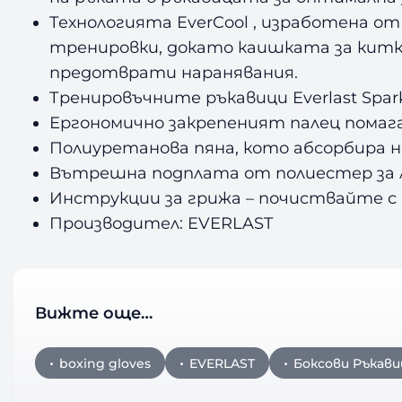
Технологията EverCool , изработена 
тренировки, докато каишката за китка 
предотврати наранявания.
Тренировъчните ръкавици Everlast Spar
Ергономично закрепеният палец помаг
Полиуретанова пяна, кото абсорбира 
Вътрешна подплата от полиестер за л
Инструкции за грижа – п
очиствайте с м
Производител: EVERLAST
Вижте още…
boxing gloves
EVERLAST
Боксови Ръкави