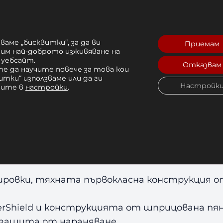
я
Отзиви (0)
ваме „бисквитки“, за да ви
Приемам
рим най-доброто изживяване на
 уебсайт.
Отказвам
е да научите повече за това кои
итки“ използваме или да ги
Настройк
чите в
настройки
.
ови Ръкавици Everlast Spark 
Основни характеристики:
ировки, тяхната първокласна конструкция 
rShield и конструкцията от шприцована пя
 защита от нараняване.