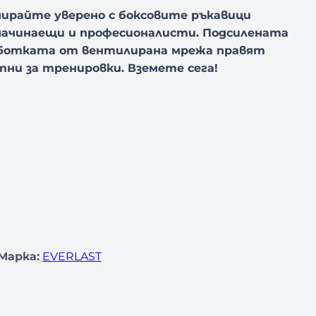
ирайте уверено с боксовите ръкавици
а начинаещи и професионалисти. Подсилената
аботката от вентилирана мрежа правят
ни за тренировки. Вземете сега!
Марка:
EVERLAST