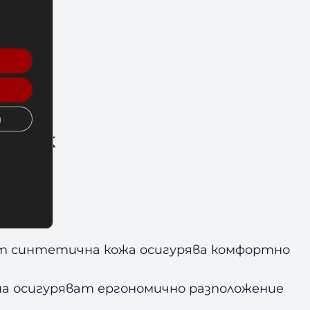
и
Black
от синтетична кожа осигурява комфортно
на осигуряват ергономично разположение