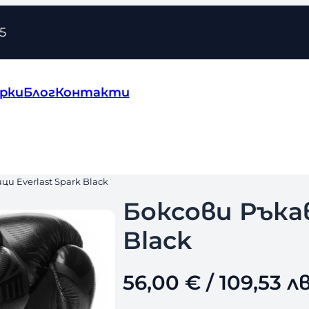
5
рки
Блог
Контакти
ци Everlast Spark Black
Боксови Ръкав
Black
56,00
€
/ 109,53 лв