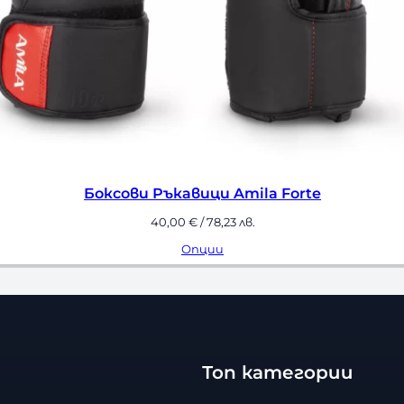
оксови Ръкавици Challenger 4.0 Scales Venum – Bla
80,00
€
/ 156,47 лв.
Опции
Топ категории