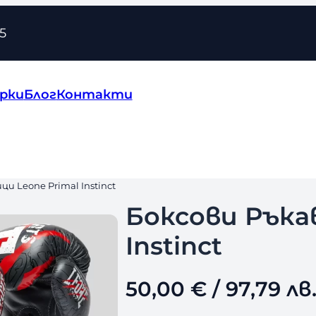
5
рки
Блог
Контакти
ци Leone Primal Instinct
Боксови Ръка
Instinct
50,00
€
/ 97,79 лв