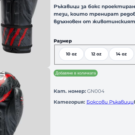
Ръкавици за бокс
проектиран
тези, които тренират редов
вдъхновен от животинският
Размер
10 oz
12 oz
14 oz
Добавяне в количката
Кат. номер:
GN004
Категория:
Боксови Ръкавици