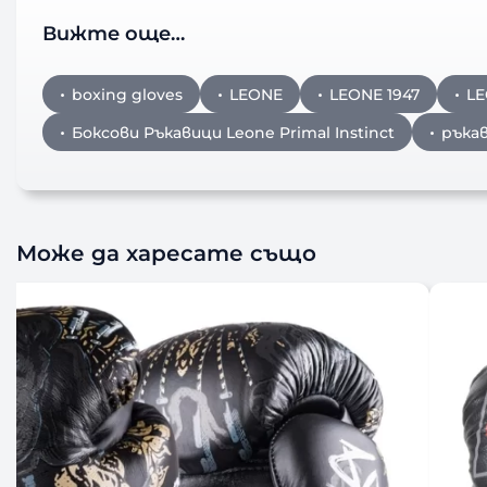
Вижте още…
boxing gloves
LEONE
LEONE 1947
LE
Боксови Ръкавици Leone Primal Instinct
ръкав
Може да харесате също