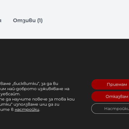
я
Отзиви (1)
ви Ръкавици Leone Primal In
оектирани да предложат защита, комфорт 
ваме „бисквитки“, за да ви
Приемам
рим най-доброто изживяване на
 уебсайт.
а, те са идеални за начинаещи и тези, кои
Отказвам
е да научите повече за това кои
итки“ използваме или да ги
Настройк
чите в
настройки
.
сигурява комфорт и абсорбиране на удари,
ра стабилно прилягане, бързо регулиране и 