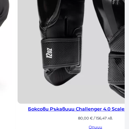
сови Ръкавици Challenger 4.0 Scales Venum – Black
80,00
€
/ 156,47 лв.
Опции