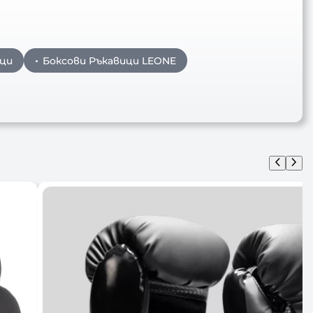
ици
Боксови Ръкавици LEONE