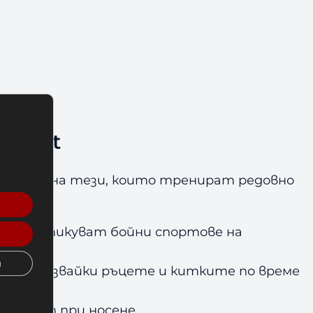
stinct
и стил на тези, които тренират редовно
то практикуват бойни спортове на
и
 предпазвайки ръцете и китките по време
комфорт при носене.