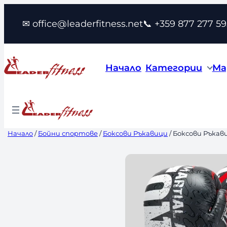
Към
✉ office@leaderfitness.net
📞 +359 877 277 59
съдържанието
Начало
Категории
Ма
Начало
/
Бойни спортове
/
Боксови Ръкавици
/ Боксови Ръкави