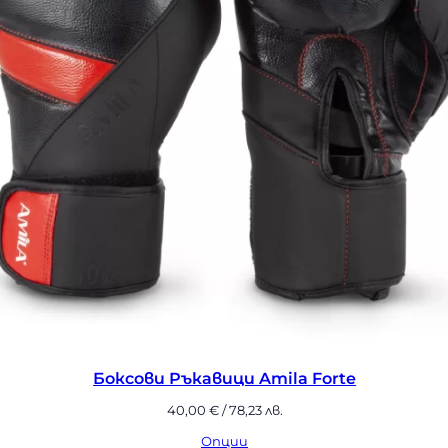
ови Ръкавици Amila Forte
Бок
40,00
€
/ 78,23 лв.
Опции