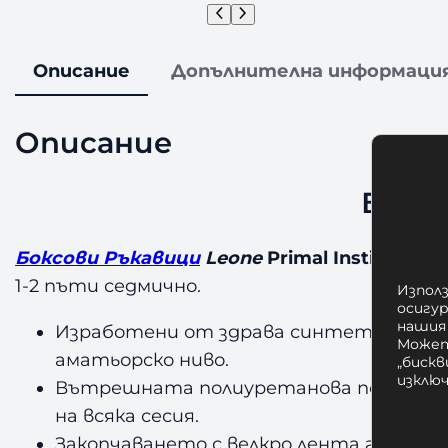
Описание
Допълнителна информаци
Описание
Боксо
Боксови Ръкавици
Leone
Primal Instinct –
пр
1-2 пъти седмично.
Използ
осигу
нашия
Изработени от здрава синтетична кож
Может
аматьорско ниво.
„бискв
изклю
Вътрешната полиуретанова подплата о
на всяка сесия.
Закопчаването с велкро лента гаранти