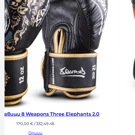
ns Three Elephants 2.0
Бокс
32,49 лв.
и