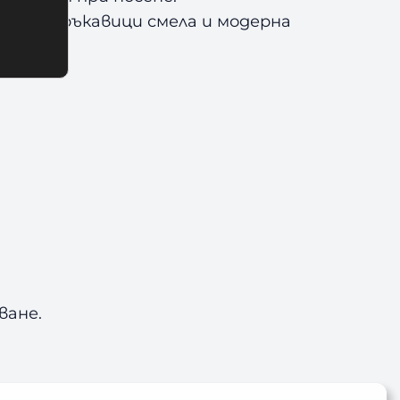
совите ръкавици смела и модерна
ване.