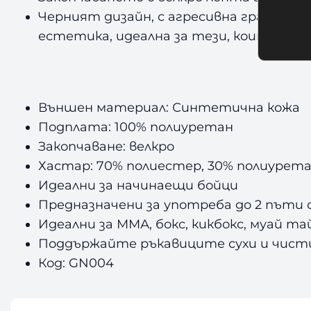
Черният дизайн, с агресивна графика, 
естетика, идеална за тези, които иска
Външен материал: Синтетична кожа
Подплата: 100% полиуретан
Закопчаване: велкро
Хастар: 70% полиестер, 30% полиурет
Идеални за начинаещи бойци
Предназначени за употреба до 2 пъти 
Идеални за ММА, бокс, кикбокс, муай та
Поддържайте ръкавиците сухи и чисти 
Код: GN004