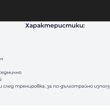
вдъхновена от света на ММА, придава на бок
т да се откроят на ринга с характер.
Характеристики:
ан
седмично
й
след тренировка, за по-дълготрайно използ