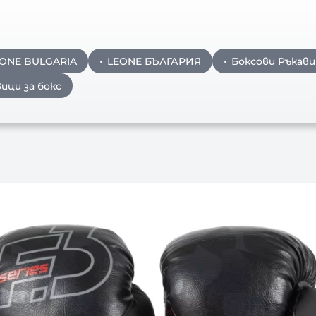
ONE BULGARIA
LEONE БЪЛГАРИЯ
Боксови Ръкав
ици за бокс