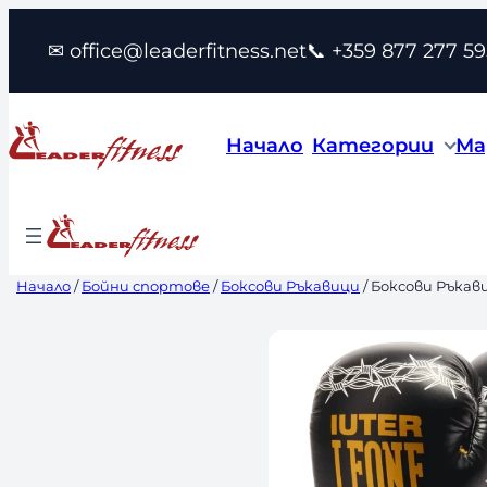
Към
✉ office@leaderfitness.net
📞 +359 877 277 59
съдържанието
Начало
Категории
Ма
Начало
/
Бойни спортове
/
Боксови Ръкавици
/ Боксови Ръкави