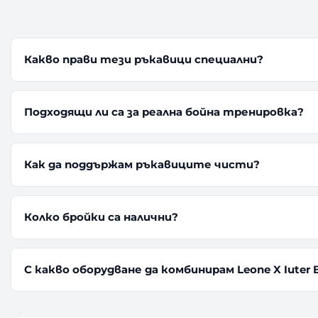
Какво прави тези ръкавици специални?
Подходящи ли са за реална бойна тренировка?
Как да поддържам ръкавиците чисти?
Колко бройки са налични?
С какво оборудване да комбинирам Leone X Iuter 