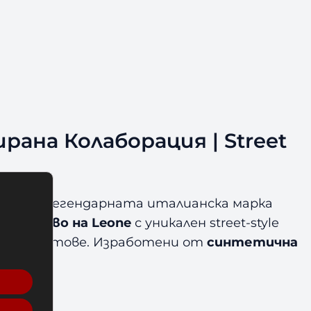
рана Колаборация | Street
между легендарната италианска марка
качество на Leone
с уникален street-style
ойни спортове. Изработени от
синтетична
wired?