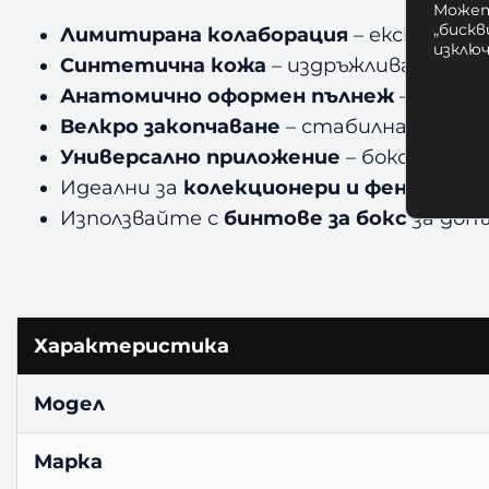
Может
„бискв
Лимитирана колаборация
– ексклузиве
изклю
Синтетична кожа
– издръжлива и лесн
Анатомично оформен пълнеж
– макси
Велкро закопчаване
– стабилна фикса
Универсално приложение
– бокс, кикбок
Идеални за
колекционери и фенове на st
Използвайте с
бинтове за бокс
за доп
Характеристика
Модел
Марка