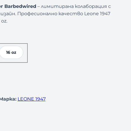
er Barbedwired
– лимитирана колаборация с
 дизайн. Професионално качество Leone 1947
 oz.
16 oz
Марка:
LEONE 1947