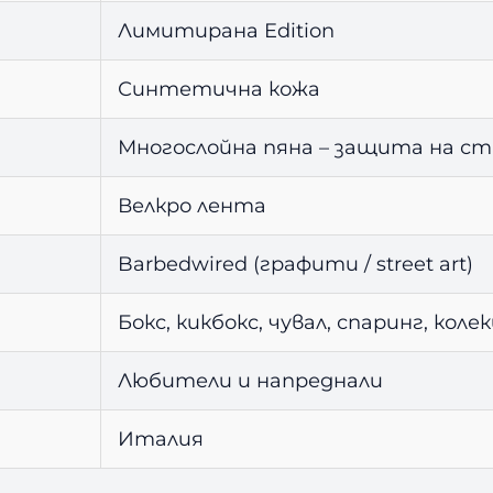
Лимитирана Edition
Синтетична кожа
Многослойна пяна – защита на с
Велкро лента
Barbedwired (графити / street art)
Бокс, кикбокс, чувал, спаринг, коле
Любители и напреднали
Италия