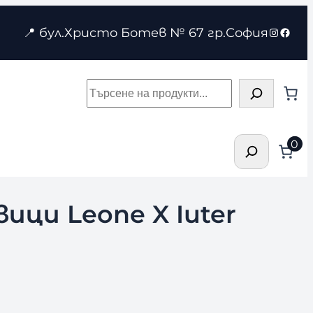
Instagr
Face
📍 бул.Христо Ботев № 67 гр.София
Търсене
Търсене
0
ици Leone X Iuter
.