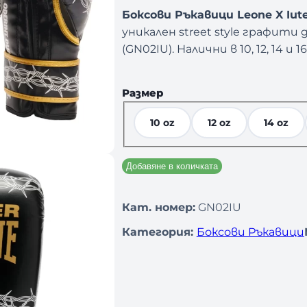
Боксови Ръкавици Leone X Iut
уникален street style графити
(GN02IU). Налични в 10, 12, 14 и 16
Размер
10 oz
12 oz
14 oz
Добавяне в количката
Кат. номер:
GN02IU
Категория:
Боксови Ръкавици