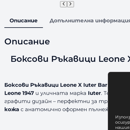
Описание
Допълнителна информаци
Описание
Боксови Ръкавици Leone X
Боксови Ръкавици Leone X Iuter Barbedwire
Leone 1947
и уличната марка
Iuter
. Тези бо
графити дизайн – перфектни за тренировк
кожа
с анатомично оформен пълнеж за за
Използ
осигу
Защо 
нашия