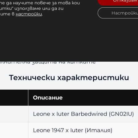
Отказвам
е да научите повече за това кои
итки“ използваме или да ги
н графити дизайн, уникален на пазара
Настройк
чите в
настройки
.
а за поддръжка
мална защита на ставите при удар
ция на китката
с, чувал, спаринг
reet culture
ълнителна защита на китките
Технически характеристики
Описание
Leone x Iuter Barbedwired (GN02IU)
Leone 1947 x Iuter (Италия)