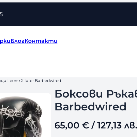
5
рки
Блог
Контакти
ци Leone X Iuter Barbedwired
Боксови Ръкав
Barbedwired
65,00
€
/ 127,13 лв