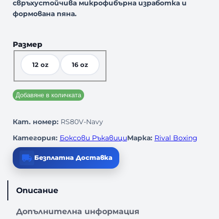
свръхустойчива
микрофибърна
изработка и
формована пяна.
Размер
12 oz
16 oz
Добавяне в количката
Кат. номер:
RS80V-Navy
Категория:
Боксови Ръкавици
Марка:
Rival Boxing
Безплатна Доставка
Описание
Допълнителна информация