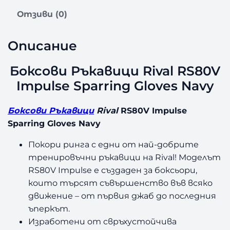
Отзиви (0)
Описание
Боксови Ръкавици Rival RS80V
Impulse Sparring Gloves Navy
Боксови Ръкавици
Rival
RS80V Impulse
Sparring Gloves Navy
Покори ринга с едни от най-добрите
тренировъчни ръкавици на Rival! Моделът
RS80V Impulse е създаден за боксьори,
които търсят съвършенство във всяко
движение
–
от първия джаб до последния
ъперкът.
Изработени от свръхустойчива