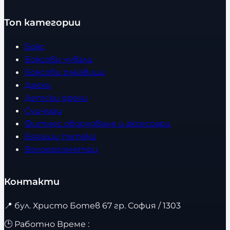
Топ категории
Бокс
Боксови чували
Боксови ръкавици
Дрехи
Детски дрехи
Суичъри
Фитнес оборудване и аксесоари
Бягащи пътеки
Велоергометри
Контакти
📍
бул. Христо Ботев 67 гр. София / 1303
🕒 Работно Време :