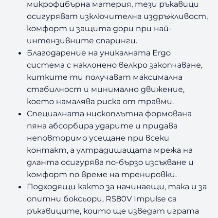
микрофибърна материя, тези ръкавици
осигуряват изключителна издръжливост,
комфорт и защита дори при най-
интензивните спаринги.
Благодарение на уникалната Ergo
система с наклонено велкро закопчаване,
китките ти получават максимална
стабилност и минимално движение,
което намалява риска от травми.
Специалната нископлътна формована
пяна абсорбира ударите и придава
неповторимо усещане при всеки
контакт, а ултрадишащата мрежа на
дланта осигурява по-бързо изсъхване и
комфорт по време на тренировки.
Подходящи както за начинаещи, така и за
опитни боксьори, RS80V Impulse са
ръкавиците, които ще изведат играта