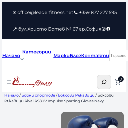
Към
✉ office@leaderfitness.net
📞 +359 877 277 595
съдържанието
Instagram
Faceboo
📍 бул.Христо Ботев № 67 гр.София
Категории
Търсен
Начало
Марки
Блог
Контакти
Търсене
0
Начало
/
Бойни спортове
/
Боксови Ръкавици
/ Боксови
Ръкавици Rival RS80V Impulse Sparring Gloves Navy