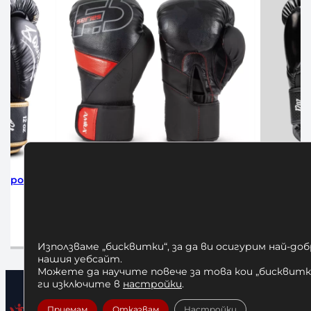
ици Amila Forte
Боксови Ръкавици Challenger 4.0
Scales Venum – Black
€
/ 78,23 лв.
80,00
€
/ 156,47 лв.
пции
Опции
Използваме „бисквитки“, за да ви осигурим най-до
нашия уебсайт.
Можете да научите повече за това кои „бисквитки
ги изключите в
настройки
.
Приемам
Отказвам
Настройки