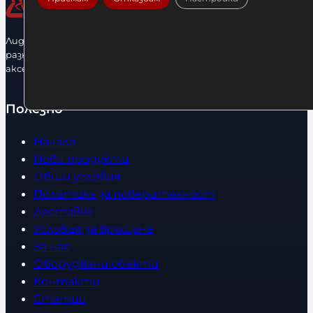
Лидерфитнес е водещ вносител и представител на голямо
разнообразие от бойна екипировка, фитнес уреди и
аксесоари.
Полезно
Начало
Нови продукти
Общи условия
Политика за поверителност
Доставка
Условия за връщане
За нас
Оборудвани обекти
Контакти
Статии