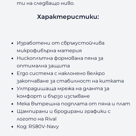
ти на следващо ниво.
Характеристики:
Изработени от свръхустойчива
микрофибърна материя
Нископлътна формована пяна за
оптимална защита
Ergo система с наклонено велкро
закопчаване за стабилност на китката
Ултрадишаща мрежа на дланта за
комфорт и бързо изсъхване
Мека вътрешна подплата от пяна и плат
Щампирани и бродирани графики с
логото на Rival
Код: RS80V-Navy