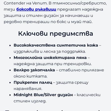
Contender на Venum. В тъмносиньо/сребристо,
тези
боксови ръкавици
предлагат надеждна
защита и стилен дизайн за начинаещи и
редовно тренираши по бокс и муай тай.
Ключови предимства
Висококачествена синтетична кожа
–
издръжлива и лесна за поддръжка.
Многослойна инжектирана пяна
–
надеждна защита при тренировки.
Велкро закопчалка
– стабилно прилягане
около китката.
Прикрепен палец
– защита срещу
наранявания.
Midnight Blue/Silver дизайн
– класически
стилен изглед.