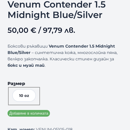
Venum Contender 1.5
Midnight Blue/Silver
50,00
€
/ 97,79 лв.
Боксови ръкавици
Venum Contender 1.5 Midnight
Blue/Silver
– синтетична кожа, многослойна пяна,
велкро закопчалка. Класически стилен дизайн за
бокс и муай тай
.
Размер
10 oz
Добавяне в количката
Кат. номер:
VENUM-05105-018