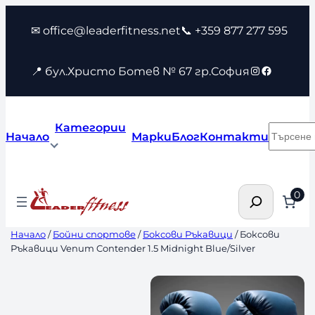
Към
✉ office@leaderfitness.net
📞 +359 877 277 595
съдържанието
Instagram
Faceboo
📍 бул.Христо Ботев № 67 гр.София
Категории
Търсен
Начало
Марки
Блог
Контакти
Търсене
0
Начало
/
Бойни спортове
/
Боксови Ръкавици
/ Боксови
Ръкавици Venum Contender 1.5 Midnight Blue/Silver