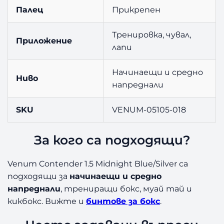
Палец
Прикрепен
Тренировка, чувал,
Приложение
лапи
Начинаещи и средно
Ниво
напреднали
SKU
VENUM-05105-018
За кого са подходящи?
Venum Contender 1.5 Midnight Blue/Silver са
подходящи за
начинаещи и средно
напреднали
, трениращи бокс, муай тай и
кикбокс. Вижте и
бинтове за бокс
.