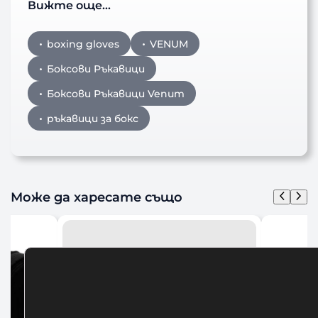
Вижте още…
boxing gloves
VENUM
Боксови Ръкавици
Боксови Ръкавици Venum
ръкавици за бокс
Може да харесате също