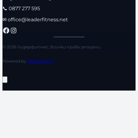
📞
0877 277 595
✉
office@leaderfitness.net
Facebook
Instagram
© 2026 Лидерфитнес. Всички права запазени.
Powered by
WebStation™