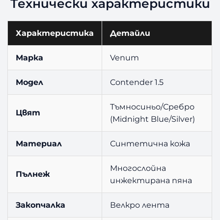
Технически характеристики
Характеристика
Детайли
Марка
Venum
Модел
Contender 1.5
Тъмносиньо/Сребро
Цвят
(Midnight Blue/Silver)
Материал
Синтетична кожа
Многослойна
Пълнеж
инжектирана пяна
Закопчалка
Велкро лента